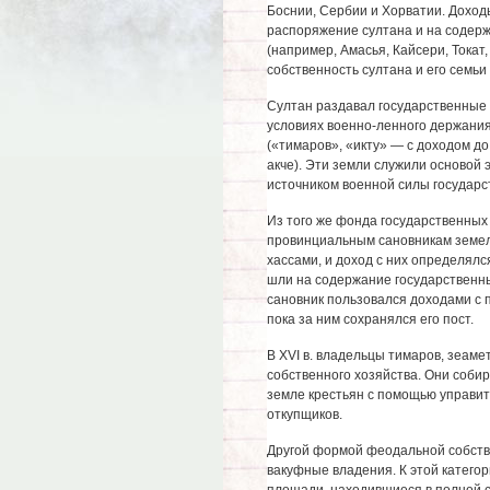
Боснии, Сербии и Хорватии. Доходы
распоряжение султана и на содерж
(например, Амасья, Кайсери, Токат
собственность султана и его семьи
Султан раздавал государственные
условиях военно-ленного держани
(«тимаров», «икту» — с доходом до 
акче). Эти земли служили основой
источником военной силы государс
Из того же фонда государственных
провинциальным сановникам земель
хассами, и доход с них определялс
шли на содержание государственн
сановник пользовался доходами с 
пока за ним сохранялся его пост.
В XVI в. владельцы тимаров, зеамет
собственного хозяйства. Они соби
земле крестьян с помощью управит
откупщиков.
Другой формой феодальной собств
вакуфные владения. К этой катег