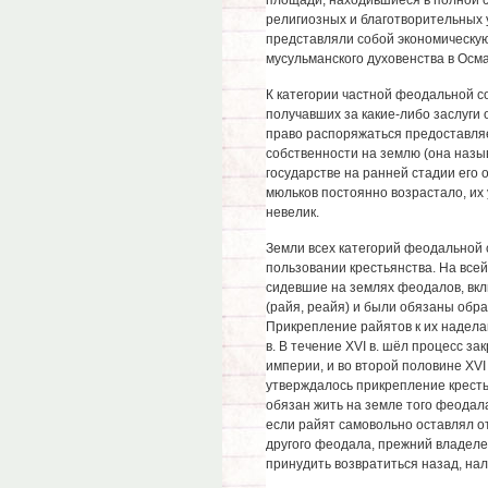
площади, находившиеся в полной с
религиозных и благотворительных
представляли собой экономическую
мусульманского духовенства в Осм
К категории частной феодальной 
получавших за какие-либо заслуги
право распоряжаться предоставля
собственности на землю (она назы
государстве на ранней стадии его 
мюльков постоянно возрастало, их 
невелик.
Земли всех категорий феодальной 
пользовании крестьянства. На все
сидевшие на землях феодалов, вкл
(райя, реайя) и были обязаны обр
Прикрепление райятов к их надела
в. В течение XVI в. шёл процесс з
империи, и во второй половине XVI
утверждалось прикрепление крестья
обязан жить на земле того феодала,
если райят самовольно оставлял о
другого феодала, прежний владелец
принудить возвратиться назад, на