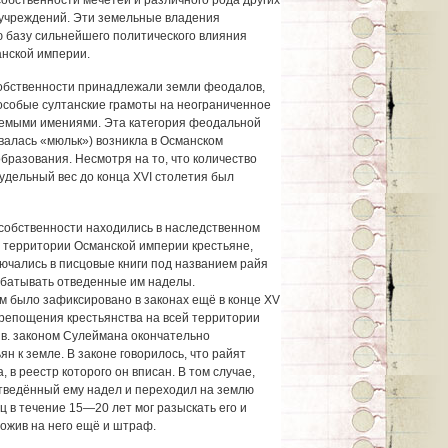
обственности мечетей и различного рода других
 учреждений. Эти земельные владения
 базу сильнейшего политического влияния
анской империи.
собственности принадлежали земли феодалов,
 особые султанские грамоты на неограниченное
емыми имениями. Эта категория феодальной
валась «мюльк») возникла в Османском
образования. Несмотря на то, что количество
удельный вес до конца XVI столетия был
собственности находились в наследственном
й территории Османской империи крестьяне,
ючались в писцовые книги под названием райя
абатывать отведенные им наделы.
м было зафиксировано в законах ещё в конце XV
акрепощения крестьянства на всей территории
 в. законом Сулеймана окончательно
н к земле. В законе говорилось, что райят
 в реестр которого он вписан. В том случае,
тведённый ему надел и переходил на землю
 в течение 15—20 лет мог разыскать его и
ложив на него ещё и штраф.