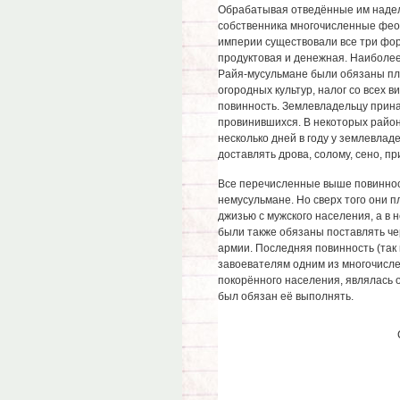
Обрабатывая отведённые им наделы
собственника многочисленные феод
империи существовали все три фо
продуктовая и денежная. Наиболе
Райя-мусульмане были обязаны пла
огородных культур, налог со всех 
повинность. Землевладельцу прин
провинившихся. В некоторых район
несколько дней в году у землевлад
доставлять дрова, солому, сено, пр
Все перечисленные выше повиннос
немусульмане. Но сверх того они 
джизью с мужского населения, а в 
были также обязаны поставлять че
армии. Последняя повинность (так
завоевателям одним из многочисл
покорённого населения, являлась о
был обязан её выполнять.