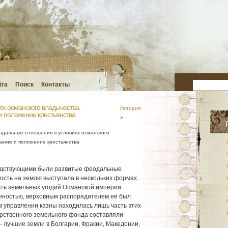
йта
Поиск
Контакты
х османского владычества.
История
и положение крестьянства
»
дальные отношения в условиях османского
ание и положение крестьянства
сподствующими были развитые феодальные
сть на землю выступала в нескольких формах.
сть земельных угодий Османской империи
енностью, верховным распорядителем её был
м управлении казны находилась лишь часть этих
арственного земельного фонда составляли
— лучшие земли в Болгарии, Фракии, Македонии,