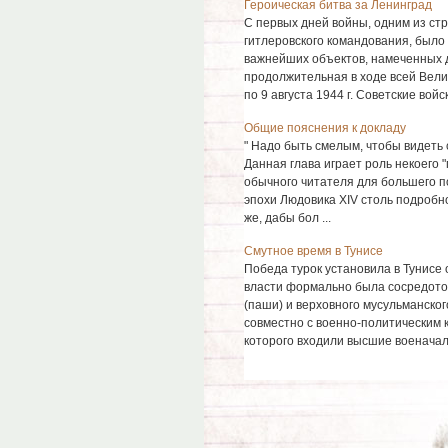
Героическая битва за Ленинград
С первых дней войны, одним из ст
гитлеровского командования, было 
важнейших объектов, намеченных д
продолжительная в ходе всей Велик
по 9 августа 1944 г. Советские войска
Общие пояснения к докладу
" Надо быть смелым, чтобы видеть 
Данная глава играет роль некоего 
обычного читателя для большего п
эпохи Людовика XIV столь подробно
же, дабы бол ...
Смутное время в Тунисе
Победа турок установила в Тунисе
власти формально была сосредоточ
(паши) и верховного мусульманског
совместно с военно-политическим к
которого входили высшие военачаль