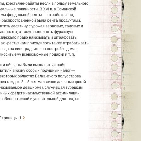
, крестьяне-райяты несли в пользу земельного
альные повинности. В XVI в. в Османской
рмы феодальной ренты — отработочная,
е распространённой была рента продуктами.
тить десятину с урожая зерновых, садовых и
видов скота, а также выполнять фуражную
адлежало право наказывать и штрафовать
ах крестьянам приходилось также отрабатывать
ельца на винограднике, на постройке дома,
иносить ему всевозможные подарки и т. п.
ти обязаны были выполнять и райя-
платили в казну особый подушный налог —
некоторых областях Балканского полуострова
рез каждые 3—5 лет мальчиков для янычарской
 называемое девширме), служившая турецким
енных средств насильственной ассимиляции
собенно тяжкой и унизительной для тех, кто
Страницы:
1
2