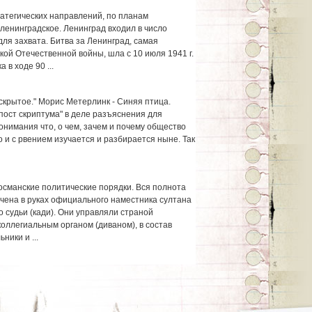
ратегических направлений, по планам
ленинградское. Ленинград входил в число
ля захвата. Битва за Ленинград, самая
ой Отечественной войны, шла с 10 июля 1941 г.
 в ходе 90 ...
скрытое." Морис Метерлинк - Синяя птица.
"пост скриптума" в деле разъяснения для
онимания что, о чем, зачем и почему общество
 и с рвением изучается и разбирается ныне. Так
 османские политические порядки. Вся полнота
ена в руках официального наместника султана
о судьи (кади). Они управляли страной
оллегиальным органом (диваном), в состав
ники и ...