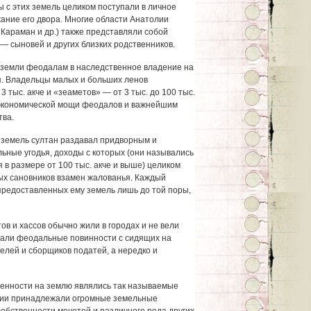
 с этих земель целиком поступали в личное
ание его двора. Многие области Анатолии
, Караман и др.) также представляли собой
 — сыновей и других близких родственников.
 земли феодалам в наследственное владение на
я. Владельцы малых и больших ленов
3 тыс. акче и «зеаметов» — от 3 тыс. до 100 тыс.
 экономической мощи феодалов и важнейшим
тва.
 земель султан раздавал придворным и
ные угодья, доходы с которых (они назывались
я в размере от 100 тыс. акче и выше) целиком
ых сановников взамен жалованья. Каждый
предоставленных ему земель лишь до той поры,
ов и хассов обычно жили в городах и не вели
рали феодальные повинности с сидящих на
елей и сборщиков податей, а нередко и
енности на землю являлись так называемые
ории принадлежали огромные земельные