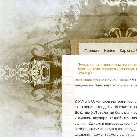
Главная
Новое
Карта са
Феодальные отношения в условия
Крестьянское землепользование 
Страница 1
Османская империя в XVI-XVII веках
» Фео
владычества. Крестьянское землепользов
В XVI в. в Османской империи го
отношения. Феодальная собственно
До конца XVI столетия большая ча
являлась государственной собств
султан. Однако в непосредственно
земель. Значительную часть госуд
владения (домен) самого султана 