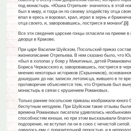
под монастырь. «Юшка Отрепьев- значилось в этой нов
был в миру, и тогда он по своему злодейству отца свое
впал в ересь и воровал, крал, играл в зернь и бражнича
отца своего, и, заворовавшись, постригся в монахи”
.
[i]
Все эти сведения царские гонцы огласили на приеме в
дворце в Кракове.
При царе Василии Шуйском, Посольский приказ состав
жизнеописание Отрепьева. В нем сказано было, что Ю
«был в холопах у бояр у Микитиных, детей Романовича
Бориса Черкасского и, заворовавшись, постригся в черн
мнению некоторых историков (Скрынников), основанно
дошедших до нас записях летописца, жившего в те вре
противоречие объясняется тем, что Отрепьев был вын
монастырь в связи с крушением Романовых.
Только ранние посольские приказы изображали юного 
беспутным негодяем. При Шуйском такие отзывы были 
времена Романовых писатели удивлялись необыкнов
способностям юноши, но при этом высказывали благоч
подозрение, не вступил ли он в союз с нечистой силой.
давалось ему с поразительной легкостью, и в непродо