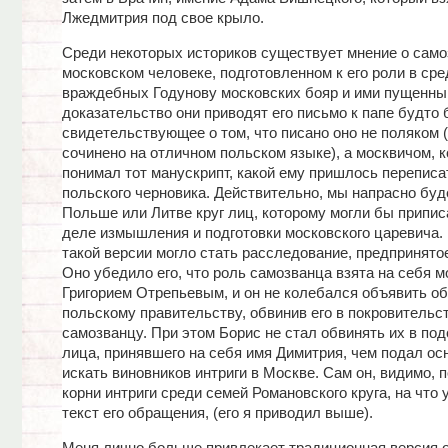
Лжедмитрия под свое крыло.
Среди некоторых историков существует мнение о самоз
московском человеке, подготовленном к его роли в сре
враждебных Годунову московских бояр и ими пущенны
доказательство они приводят его письмо к папе будто 
свидетельствующее о том, что писано оно не поляком (
сочинено на отличном польском языке), а москвичом, 
понимал тот манускрипт, какой ему пришлось переписа
польского черновика. Действительно, мы напрасно буд
Польше или Литве круг лиц, которому могли бы припис
деле измышления и подготовки московского царевича.
такой версии могло стать расследование, предпринято
Оно убедило его, что роль самозванца взята на себя 
Григорием Отрепьевым, и он не колебался объявить об
польскому правительству, обвинив его в покровительс
самозванцу. При этом Борис не стал обвинять их в по
лица, принявшего на себя имя Димитрия, чем подал ос
искать виновников интриги в Москве. Сам он, видимо, 
корни интриги среди семей Романовского круга, на что 
текст его обращения, (его я приводил выше).