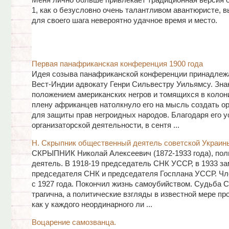
Меня лично больше привлекает традиционная версия 
1, как о безусловно очень талантливом авантюристе,
для своего шага невероятно удачное время и место.
Первая панафриканская конференция 1900 года
Идея созыва панафриканской конференции принадлеж
Вест-Индии адвокату Генри Сильвестру Уильямсу. Зна
положением американских негров и томящихся в коло
плену африканцев натолкнуло его на мысль создать о
для защиты прав негроидных народов. Благодаря его у
организаторской деятельности, в сентя ...
Н. Скрыпник общественный деятель советской Украин
СКРЫПНИК Николай Алексеевич (1872-1933 года), пол
деятель. В 1918-19 председатель СНК УССР, в 1933 з
председателя СНК и председателя Госплана УССР. Чл
с 1927 года. Покончил жизнь самоубийством. Судьба 
трагична, а политические взгляды в известной мере пр
как у каждого неординарного ли ...
Воцарение самозванца.