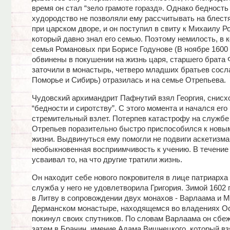
время он стал “зело грамоте горазд». Однако бедность
худородство не позволяли ему рассчитывать на блест
при царском дворе, и он поступил в свиту к Михаилу Р
который давно знал его семью. Поэтому немилость, в 
семья Романовых при Борисе Годунове (В ноябре 1600 
обвинены в покушении на жизнь царя, старшего брата
заточили в монастырь, четверо младших братьев сосл
Поморье и Сибирь) отразилась и на семье Отрепьева.
Чудовский архимандрит Пафнутий взял Георгия, снисхо
“бедности и сиротству”. С этого момента и начался его
стремительный взлет. Потерпев катастрофу на службе
Отрепьев поразительно быстро приспособился к новы
жизни. Выдвинуться ему помогли не подвиги аскетизма,
необыкновенная восприимчивость к учению. В течение
усваивал то, на что другие тратили жизнь.
Он находит себе нового покровителя в лице патриарха
служба у него не удовлетворила Григория. Зимой 1602 
в Литву в сопровождении двух монахов - Варлаама и М
Дерманском монастыре, находящемся во владениях Ос
покинул своих спутников. По словам Варлаама он сбеж
затем в Брачин, имение Адама Вишнецкого, который в