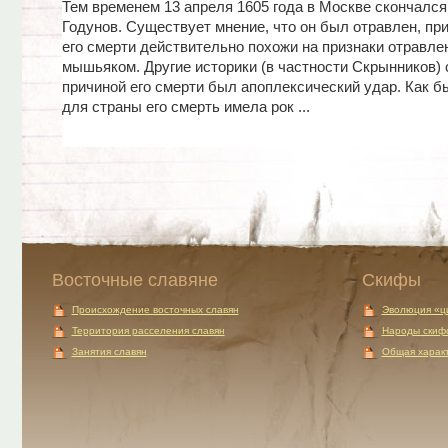
Тем временем 13 апреля 1605 года в Москве скончался
Годунов. Существует мнение, что он был отравлен, пр
его смерти действительно похожи на признаки отравле
мышьяком. Другие историки (в частности Скрынников) 
причиной его смерти был апоплексический удар. Как бы
для страны его смерть имела рок ...
Восточные славяне
Скифы
Происхождение восточных славян
Эволюция «ц
Территория расселения славян
Народы скиф
Занятия славян
Общая характ