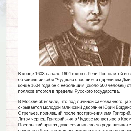
В конце 1603-начале 1604 годов в Речи Посполитой воз
объявивший себя “Чудесно спасшимся царевичем Дмит
конце 1604 года он с небольшим (около 500 человек) о
поляков вторгся в пределы Русского государства.
В Москве объявили, что под личиной самозванного ца
скрывается молодой галичский дворянин Юрий Богдан
Отрепьев, принявший после пострижения имя Григорий.
Литву чернец Григорий жил в Чудове монастыре в Крем
Посольский приказ даже сочинил своего рода назидат
новеллу о беспутном дворянском сынке, которого поро