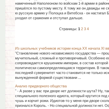
намеченный Наполеоном по войскам 1-й армии в район
пришёлся по пустому месту. К тому же он дважды не см
ю русскую армию у Полоцка и Витебска - он настигал Б
уходил от сражения и отступал дальше.
Страницы:
1
2
3
4
Из школьных учебников истории конца ХХ начала ХІ вв
"Становление нового независимого государства — проц
мучительный, сложный и противоречивый. Особенно е
сопровождается крушением империи, в состав которой
политически самоопределяющаяся территория. В тако
последней суверенитет часто становится не только иск
вынужденной формой существовани ...
Анализ придворного общества
" - А разве у вас при дворе нет должности шута? Ну, та
специального полезного идиота, который крутится под 
чушь и корчит рожи. Идиотов-то у меня при дворе сколь
признался Король. - Но специальной должности нет. 