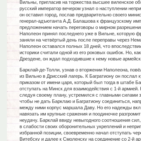
Вильны, пригласив на торжества высшее виленское об
русский император вечером узнал о наступлении непри
он оставил город, послав предварительно своего мини
генерал-адъютанта А.Д. Балашова к французскому имп
предложением начать переговоры о мирном разрешени
Наполеон принял последнего уже в Вильне, которую 
заняли на четвёртый день после переправы через Нем
Наполеон оставался полных 18 дней, что впоследстви
историки считали одной из его роковых ошибок. Но, как
Дрездене, он ждал подходившие к нему новые армейск
Барклай-де-Толли, узнав о вторжении Наполеона, пов
из Вильно в Дрисский лагерь. К Багратиону он послал 
приказом от имени царя, который был тогда в штабе Ба
отступать на Минск для взаимодействия с 1-й армией.
следуя своему плану, устремился с главными силами з
чтобы не дать Барклаю и Багратиону соединиться, нап
между ними корпус маршала Даву. Но его надежды вкл
навязать им крупные сражения и поодиночке разгромит
неудачу. Барклай ввиду невыгодного соотношения сил
в слабости своих оборонительных укреплений и непри
избранной позиции, своевременно начал отступать чер
Витебску и далее к Смоленску на соединение со 2-й ар