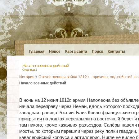
Главная
Новое
Карта сайта
Поиск
Контакты
Начало военных действий
Страница 1
История
»
Отечественная война 1812 г. - причины, ход событий, п
Начало военных действий
В ночь на 12 июня 1812г. армия Наполеона без объявл
начала переправу через Неман, вдоль которого проход
западная граница России. Близ Ковно французские от
прикрытия на лодках переплыли на восточный берег и 
там никого, кроме казачьих разъездов. Сапёры навели
мосты, по которым перешли через реку полки гвардии,
кавалерийский корпуса и артиллерия. Нигде не видно 