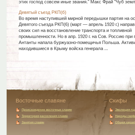
этих господ совсем иные звания." Макс Фрай "Чуб земли
Девятый съезд РКП(б)
Во время наступившей мирной передышки партия на о
Девятого съезда РКП(6) (март — апрель 1920 г.) напра
своих сил на восстановление транспорта и топливной
промышленности. Но в апр. 1920 г. на Сов. Россию при
Антанты напала буржуазно-помещичья Польша. Актив
находившиеся в Крыму войска генерала ...
Восточные славяне
Скифы
Происхождение восточных славян
Эволюция «ц
Территория расселения славян
Народы скиф
Занятия славян
Общая характ