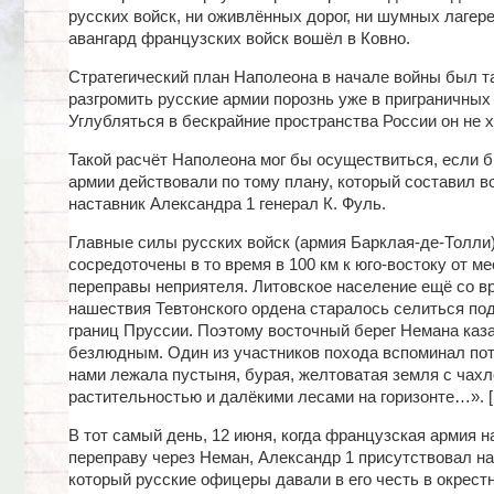
русских войск, ни оживлённых дорог, ни шумных лагере
авангард французских войск вошёл в Ковно.
Стратегический план Наполеона в начале войны был т
разгромить русские армии порознь уже в приграничных
Углубляться в бескрайние пространства России он не х
Такой расчёт Наполеона мог бы осуществиться, если 
армии действовали по тому плану, который составил 
наставник Александра 1 генерал К. Фуль.
Главные силы русских войск (армия Барклая-де-Толли
сосредоточены в то время в 100 км к юго-востоку от ме
переправы неприятеля. Литовское население ещё со в
нашествия Тевтонского ордена старалось селиться по
границ Пруссии. Поэтому восточный берег Немана каз
безлюдным. Один из участников похода вспоминал по
нами лежала пустыня, бурая, желтоватая земля с чахл
растительностью и далёкими лесами на горизонте…». [
В тот самый день, 12 июня, когда французская армия 
переправу через Неман, Александр 1 присутствовал на
который русские офицеры давали в его честь в окрест