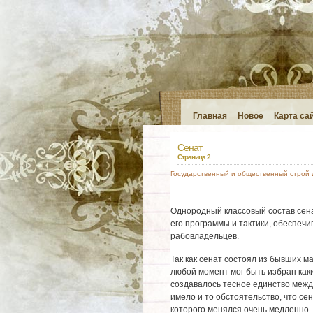
Главная
Новое
Карта са
Сенат
Страница 2
Государственный и общественный строй
Однородный классовый состав сена
его программы и тактики, обеспеч
рабовладельцев.
Так как сенат состоял из бывших ма
любой момент мог быть избран каки
создавалось тесное единство межд
имело и то обстоятельство, что се
которого менялся очень медленно