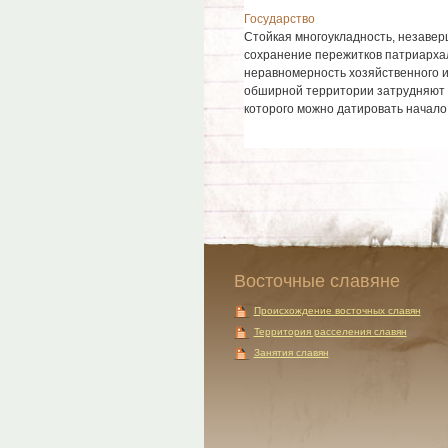
Государство
Стойкая многоукладность, незавер
сохранение пережитков патриарха
неравномерность хозяйственного и
обширной территории затрудняют т
которого можно датировать начало 
Восточные славяне
Происхождение восточных славян
Территория расселения славян
Занятия славян