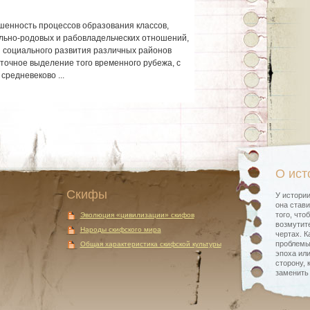
шенность процессов образования классов,
льно-родовых и рабовладельческих отношений,
 социального развития различных районов
очное выделение того временного рубежа, с
средневеково ...
О ист
Скифы
У истории
она стави
того, что
Эволюция «цивилизации» скифов
возмутите
Народы скифского мира
чертах. К
проблемы
Общая характеристика скифской культуры
эпоха или
сторону, 
заменить