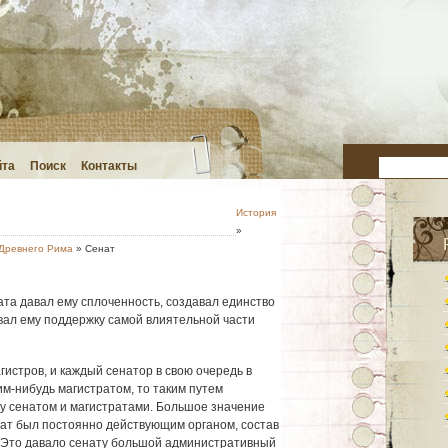
йта
Поиск
Контакты
История
»
 Древнего Рима
» Сенат
та давал ему сплоченность, создавал единство
ивал ему поддержку самой влиятельной части
гистров, и каждый сенатор в свою очередь в
м-нибудь магистратом, то таким путем
у сенатом и магистратами. Большое значение
нат был постоянно действующим органом, состав
. Это давало сенату большой административный