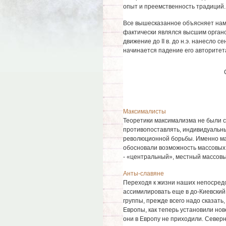
опыт и преемственность традиций.
Все вышесказанное объясняет нам,
фактически являлся высшим органо
движение до II в. до н.э. нанесло 
начинается падение его авторитет
Максималисты
Теоретики максимализма не были с
противопоставлять, индивидуальн
революционной борьбы. Именно ма
обосновали возможность массовых 
- «центральный», местный массовый
Анты-славяне
Переходя к жизни наших непосредс
ассимилировать еще в до-Киевский
группы, прежде всего надо сказать
Европы, как теперь установили нов
они в Европу не приходили. Северно