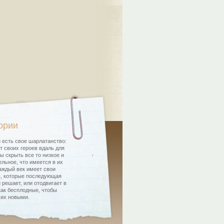
ории
 есть свое шарлатанство:
т своих героев вдаль для
бы скрыть все то низкое и
льное, что имеется в их
аждый век имеет свои
, которые последующая
 решает, или отодвигает в
как бесплодные, чтобы
 их новыми.