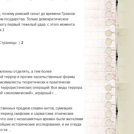
 почему римский сенат до времени Гракхов
м государства. Только демократическое
сенату первый тяжелый удар; с этого момента
а.1
Страницы:
1
2
клонны отделять, а тем более
ый террор и прочие насильственные формы
ксималисты теоретически и практически
террористических операций. Все виды террора
 «экономический», аграрный г ...
твенных предков славян-антов, сумевших
 период скифские и сарматские этнические
, что они с незапамятных времен были жителями
ейшие исторические исследования, и ни откуда
-за ...