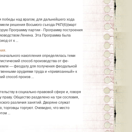
 победы над врагом, для дальнейшего хода
имели решения Восьмого съезда РКП(6)(март
вторую Программу партии - Программу построения
уководством Ленина. Эта Программа была
од от к ...
ния.
оначального накопления определялась теми
листический способ производства от фе­
 земли — феодалу для получения феодальной
венными орудиями труда и «привязанный» к
ий способ произв ...
тельству в социально-правовой сфере и, говоря
 праву. Общество разделено на три сословия,
еского различия занятий. Дворяне служат
ю, торговцы торгуют. Очевидно, что место
ом ...