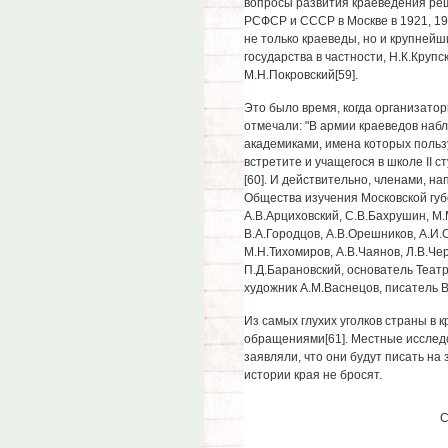
вопросы развития краеведения реш
РСФСР и СССР в Москве в 1921, 192
не только краеведы, но и крупнейш
государства в частности, Н.К.Крупс
М.Н.Покровский[59].
Это было время, когда организато
отмечали: "В армии краеведов наб
академиками, имена которых польз
встретите и учащегося в школе II с
[60]. И действительно, членами, н
Общества изучения Московской гу
А.В.Арциховский, С.В.Бахрушин, М.
В.А.Городцов, А.В.Орешников, А.И.
М.Н.Тихомиров, А.В.Чаянов, Л.В.Че
П.Д.Барановский, основатель Теат
художник А.М.Васнецов, писатель В
Из самых глухих уголков страны в 
обращениями[61]. Местные исследо
заявляли, что они будут писать на 
истории края не бросят.
С