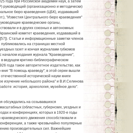
25 года при Российской академии наук, а затем
) руководящий (организационно и методически)
тральное бюро краеведения (ЦБК), издававший
г.), "Известия Центрального бюро краеведения"
 Руководящие краеведческие органы,
ствовали и в других союзных и автономных
Украинский комитет краеведения, издававший в
"[57]). Статьи и информационные заметки членов
 публиковались на страницах местной
уездных газет и кончая журналами губкомов
 с началом издания журнала "Краеведение",
 в ведущем критико-библиографическом
926 года такое авторитетное издательство, как
 книг "В помощь краеведу"; в этой серии вышли
 отечественной исторической науки книги
кое изучение небольшого района" и В.И.Селинова
работе: история, археология, музейное дело".
ия обсуждались на созывавшихся
асштабных (областных, губернских, уездных и
здах и конференциях, которых в 1920-е годы
и краеведческого движения способствовали и
конференции, а также чрезвычайно популярные
учению производительных сил. Важнейшие