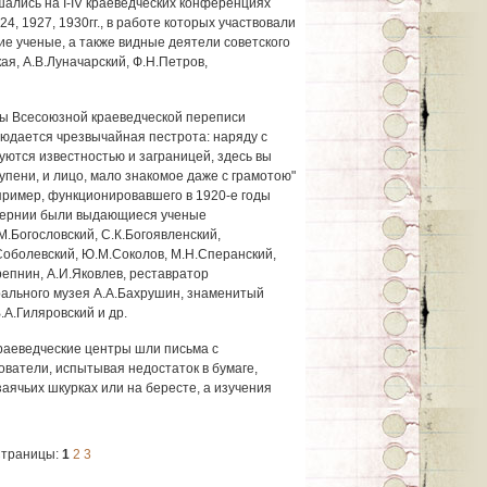
ались на I-IV краеведческих конференциях
4, 1927, 1930гг., в работе которых участвовали
ие ученые, а также видные деятели советского
кая, А.В.Луначарский, Ф.Н.Петров,
ры Всесоюзной краеведческой переписи
людается чрезвычайная пестрота: наряду с
уются известностью и заграницей, здесь вы
тупени, и лицо, мало знакомое даже с грамотою"
апример, функционировавшего в 1920-е годы
бернии были выдающиеся ученые
М.Богословский, С.К.Богоявленский,
Соболевский, Ю.М.Соколов, М.Н.Сперанский,
репнин, А.И.Яковлев, реставратор
рального музея А.А.Бахрушин, знаменитый
.А.Гиляровский и др.
краеведческие центры шли письма с
ватели, испытывая недостаток в бумаге,
заячьих шкурках или на бересте, а изучения
траницы:
1
2
3