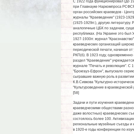
С 1922 года функционировал (до 19
при Главнауке Наркомпроса РСФСР
орган российских краеведов - Цен
журналы "Краеведение" (1923-1929г
(1925-1929гг.), другую литературу.
аналогичные ЦБК по задачам, суще
республиках. (На Украине это был 
1927-1930гг. журнал "Краєзнавство
краеведческих организаций широко
периодической печати, начиная от 
РКП(б). В 1923 году, одновременно
раздел "Краеведение" учреждается
журнале "Печать и революция". С 1
"Брокгауз-Ефрон", выпускало серию
сыгравшие важную роль в развитии
К.В.Сивкова "Культурно-историчес
"Культуроведение в краеведческой 
[58]
Задачи и пути изучения краеведен
краеведческими обществами разном
даже волостных) краеведческих съе
состоялось более 100. Активизаци
региональные музейные съезды и 
в 1920-е годы конференции по из