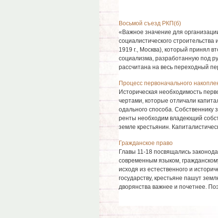
Восьмой съезд РКП(б)
«Важное значение для организации
социалистического строительства 
1919 г., Москва), который принял 
социализма, разработанную под р
рассчитана на весь переходный пери
Процесс первоначального накопле
Историческая необходи­мость перв
чертами, которые отличали капита
одального способа. Собственнику
ренты необходим владеющий собст
земле крестьянин. Капиталистическ
Гражданское право
Главы 11-18 посвящались законода
современным языком, гражданскому
исходя из естественного и историч
государству, крестьяне пашут земл
дворянства важнее и почетнее. Поэт