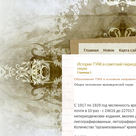
Главная
Новое
Карта са
История ТУАК в советский перио
науки.
Страница 1
Образование ТУАК и основные направле
Общее положение краеведческой науки.
С 1917 по 1929 год численность к
почти в 10 раз - с 24616 до 227017
непериодические издания, многие 
гектографированные, литографиро
Количество "организованных" краев