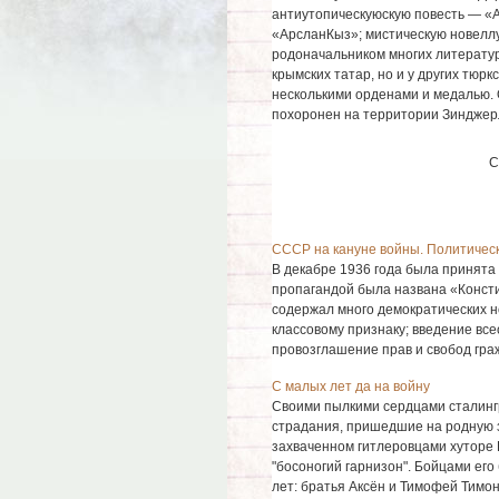
антиутопическуюскую повесть — «А
«АрсланКыз»; мистическую новеллу 
родоначальником многих литературн
крымских татар, но и у других тюр
несколькими орденами и медалью. О
похоронен на территории Зинджер
С
СССР на кануне войны. Политичес
В декабре 1936 года была принята
пропагандой была названа «Консти
содержал много демократических н
классовому признаку; введение все
провозглашение прав и свобод граж
С малых лет да на войну
Своими пылкими сердцами сталинг
страдания, пришедшие на родную з
захваченном гитлеровцами хуторе 
"босоногий гарнизон". Бойцами ег
лет: братья Аксён и Тимофей Тимони