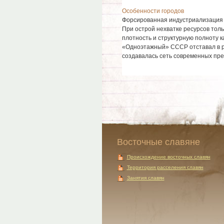
Особенности городов
Форсированная индустриализация 
При острой нехватке ресурсов тол
плотность и структурную полноту к
«Одноэтажный» СССР отставал в р
создавалась сеть современных пред
Восточные славяне
Происхождение восточных славян
Территория расселения славян
Занятия славян