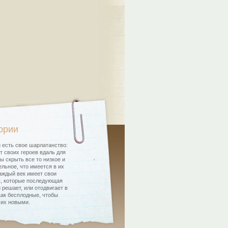
ории
 есть свое шарлатанство:
т своих героев вдаль для
бы скрыть все то низкое и
льное, что имеется в их
аждый век имеет свои
, которые последующая
 решает, или отодвигает в
как бесплодные, чтобы
 их новыми.