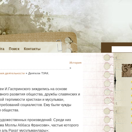
йта
Поиск
Контакты
История
»
ния деятельности
» Деятели ТУАК.
и И.Гаспринского зиждились на ос­нове
ного развития общества, дружбы сла­вянских и
ой терпимости христиан и му­сульман,
требований социалистов. Ему были чужды
 общества.
 художественных произведений. Сре­ди них
а Моллы Аббаса Франсови», час­тью которого
р аль Рахат мусульманлары»;