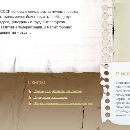
СССР поневоле опиралась на крупные города.
ько здесь можно было создать необходимую
адров, культурных и трудовых ресурсов.
азвитии и модернизации. В малых городах
приятий – отде ...
О ист
Скифы
У истории
она стави
того, что
Эволюция «цивилизации» скифов
возмутите
Народы скифского мира
чертах. К
проблемы
Общая характеристика скифской культуры
эпоха или
сторону, 
заменить