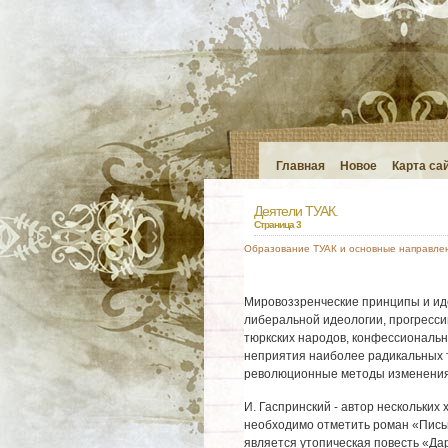
Главная
Новое
Карта са
Деятели ТУАК.
Страница 3
Образование ТУАК и основные направле
Мировоззренческие принципы и иде
либеральной идеологии, прогрессив
тюркских народов, конфессиональн
неприятия наиболее радикальных 
революционные методы изменения
И. Гаспринский - автор нескольких
необходимо отметить роман «Письм
является утопическая повесть «Да