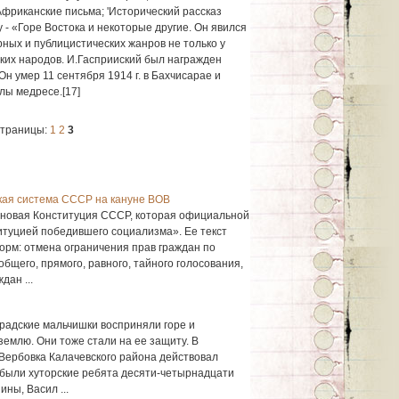
фриканские письма; 'Исторический рассказ
- «Горе Востока и некоторые другие. Он явился
ых и публицистических жан­ров не только у
кских народов. И.Гасприиский был награжден
н умер 11 сентября 1914 г. в Бахчисарае и
лы медресе.[17]
траницы:
1
2
3
кая система СССР на кануне ВОВ
 новая Конституция СССР, которая официальной
туцией победившего социализма». Ее текст
орм: отмена ограничения прав граждан по
общего, прямого, равного, тайного голосования,
дан ...
радские мальчишки восприняли горе и
емлю. Они тоже стали на ее защиту. В
Вербовка Калачевского района действовал
о были хуторские ребята десяти-четырнадцати
ны, Васил ...