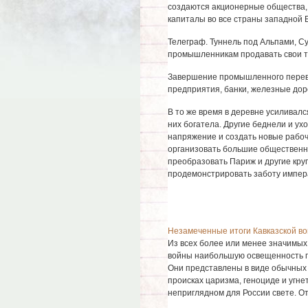
создаются акционерные общества, 
капиталы во все страны западной 
Телеграф. Туннель под Альпами, Су
промышленникам продавать свои т
Завершение промышленного перево
предприятия, банки, железные доро
В то же время в деревне усиливалс
них богатела. Другие беднели и ух
напряжение и создать новые рабоч
организовать большие общественн
преобразовать Париж и другие кру
продемонстрировать заботу импер
Незамеченные итоги Кавказской в
Из всех более или менее значимых
войны наибольшую освещенность по
Они представлены в виде обычных 
происках царизма, геноциде и угн
неприглядном для России свете. Ото