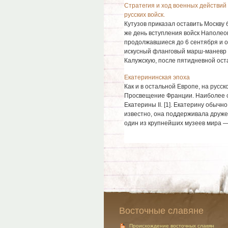
Стратегия и ход военных действий
русских войск.
Кутузов приказал оставить Москву 
же день вступления войск Наполеон
продолжавшиеся до 6 сентября и о
искусный фланговый марш-маневр 
Калужскую, после пятидневной остан
Екатерининская эпоха
Как и в остальной Европе, на русс
Просвещение Франции. Наиболее с
Екатерины II. [1]. Екатерину обыч
известно, она поддерживала друже
один из крупнейших музеев мира — 
Восточные славяне
Происхождение восточных славян