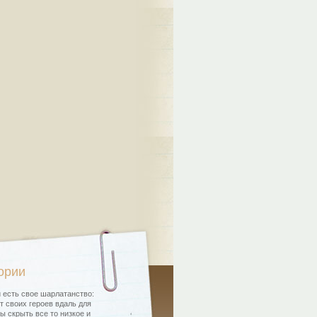
ории
 есть свое шарлатанство:
т своих героев вдаль для
бы скрыть все то низкое и