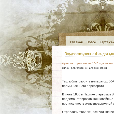
Главная
Новое
Карта са
Государство должно быть движущ
Франция от революции 1848 года ко вто
силой, благотворной для экономики
Так любил говорить император. 50-
промышленного переворота.
В июне 1855 в Париже открылась 
продемонстрировавшая новейшие до
протяженность железнодорожной се
Строились фабрики, все больше испо