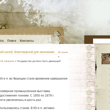
йта
Поиск
Контакты
ей силой, благотворной для экономики
История
»
рой империи
» Государство должно быть движущей
60-е гг. во Франции стали временем завершения
Всемирная промышленная выставка,
стижения техники. С 1850 по 1879 г.
ти увеличилась в шесть раз.
льзовались станки. В 60-е гг. активно