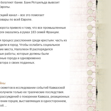
богатеют банки. Банк Ротшильда вывозит
Европы.
эцкий канал – все это помогает
овары по всей Европе.
рота привело к тому, что все промышленные
ги оказались в руках 183 семей Франции.
я процесс расслоения среди крестьян: часть из
одили в город. Чтобы ослабить социальное
ие места, Наполеон III распорядился
ые работы, которые должны были
пные города и одновременно
атора о своих поданных.
ойны
 сюжетов в исследовании событий Кавказской
лучили только ее трагические последствия.
рассуждений о покорении Кавказа, реакционных
етении горцев, выставляющих в одностороннем,
б ...