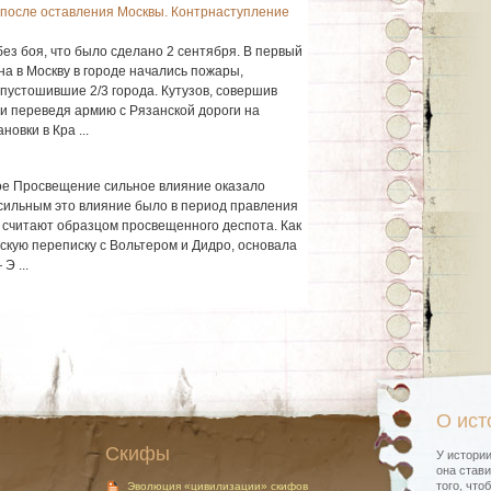
 после оставления Москвы. Контрнаступление
без боя, что было сделано 2 сентября. В первый
а в Москву в городе начались пожары,
пустошившие 2/3 города. Кутузов, совершив
и переведя армию с Рязанской дороги на
овки в Кра ...
кое Просвещение сильное влияние оказало
ильным это влияние было в период правления
но считают образцом просвещенного деспота. Как
скую переписку с Вольтером и Дидро, основала
Э ...
О ист
Скифы
У истории
она стави
того, что
Эволюция «цивилизации» скифов