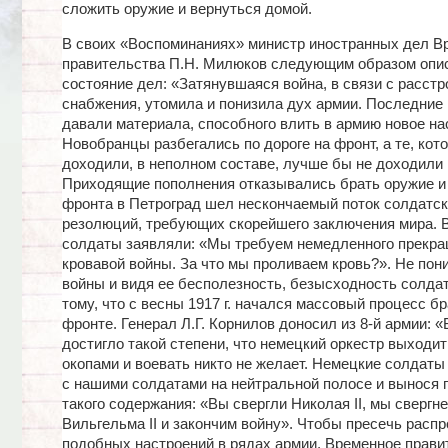
сложить оружие и вернуться домой.
В своих «Воспоминаниях» министр иностранных дел В
правительства П.Н. Милюков следующим образом опи
состояние дел: «Затянувшаяся война, в связи с расст
снабжения, утомила и понизила дух армии. Последние
давали материала, способного влить в армию новое на
Новобранцы разбегались по дороге на фронт, а те, кот
доходили, в неполном составе, лучше бы не доходили 
Приходящие пополнения отказывались брать оружие и 
фронта в Петроград шел нескончаемый поток солдатс
резолюций, требующих скорейшего заключения мира. В
солдаты заявляли: «Мы требуем немедленного прекра
кровавой войны. За что мы проливаем кровь?». Не пон
войны и видя ее бесполезность, безысходность солдат
тому, что с весны 1917 г. начался массовый процесс бр
фронте. Генерал Л.Г. Корнилов доносил из 8-й армии: 
достигло такой степени, что немецкий оркестр выходит
окопами и воевать никто не желает. Немецкие солдаты
с нашими солдатами на нейтральной полосе и вынося 
такого содержания: «Вы свергли Николая II, мы свергн
Вильгельма II и закончим войну». Чтобы пресечь расп
подобных настроений в рядах армии, Временное прави