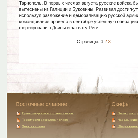
Тарнополь. В первых числах августа русские войска б
вытеснены из Галиции и Буковины. Развивая достигнут
используя разложение и деморализацию русской армии
командование провело в сентябре успешную операцию
форсированию Двины и захвату Риги.
Страницы:
1
2
3
Восточные славяне
Скифы
Происхождение восточных славян
Эволюция «ц
Территория расселения славян
Народы скиф
Занятия славян
Общая характ