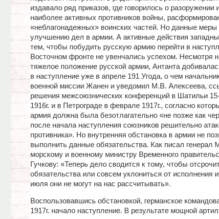
издавало ряд приказов, где говорилось о разоружении 
наиболее активных противников войны, расформирова
«неблагонадежных» воинских частей. Но данные меры 
улучшению дел в армии. А активные действия западны
тем, чтобы побудить русскую армию перейти в наступл
Восточном фронте не увенчались успехом. Несмотря н
тяжелое положение русской армии, Антанта добивалас
в наступление уже в апреле 191 Угода, о чем начальни
военной миссии Жанен и уведомил М.В. Алексеева, сс
решения межсоюзнических конференций в Шатильи 15-
1916г. и в Петрограде в феврале 1917г., согласно кото
армия должна была безотлагательно «не позже как чер
после начала наступления союзников решительно атак
противника». Но внутренняя обстановка в армии не по
выполнить данные обязательства. Как писал генерал 
морскому и военному министру Временного правительс
Гучкову: «Теперь дело сводится к тому, чтобы отсрочи
обязательства или совсем уклониться от исполнения 
июля они не могут на нас рассчитывать».
Воспользовавшись обстановкой, германское командова
1917г. начало наступление. В результате мощной арти