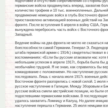
подготовке и отсутствия сопротивления со стороны рус
германские войска продвинулись вперед, захватив бо
количество трофеев и 10 тыс. военнопленных. Дальне
продвижение немецких войск в глубь Восточного фрон
приостановлено активизацией военных действий на З
фронте. После вступления 6 апреля в войну США, Гер
вынуждена перебросить часть войск с Восточного фро
Западный.
Ведение войны на два фронта не могло не сказаться н
боеспособности самой Германии. Генерал Э. Людендор
штаба германской армии с 1914г.) свидетельствовал в 
воспоминаниях: «Если бы русские атаковали нас хотя 
небольшим успехом в апреле 1917г., борьба была бы д
необычайно трудной. Я не знаю, как справилось бы ве
командование с положением». Но наступление русских
последовало. Лишь с начала июля 1917г. военные дейс
Восточном фронте разгорелись с новой силой. 1 июля 
русское наступление в Галиции. Между Зборовым и Б
русские войска смяли австрийские позиции, но были о
подоспевшими германскими войсками. В последующие 
удалось захватить Ломницу и Калущ. Но далее инициа
наступления перешла к Германии. 25 июля немцами вз