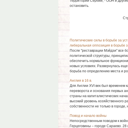
территории Сербии, - ООН и другие
остановить.
Ст
Политические силы в борьбе за ус
либеральная оппозиция в борьбе 
После "реставрации Мэйдзи" все б
политической структуры, принципи
обеспечить нормальное функциони
новых условиях. Развернулась ещ
борьба по определению места и рол
Англия в 16 в.
Для Англии XVI век был временем 
переворота и основания первых ан
страны на капиталистических нач
высокий уровень хозяйственного р
собственности не только в городе, н
Повод и начало войны
Непосредственным поводом к войне
Герцеговины – городе Сараево. 28 