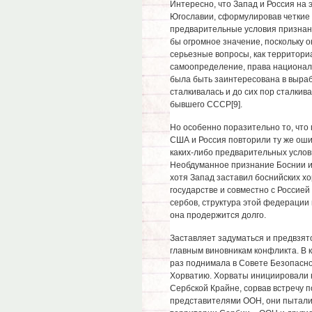
Интересно, что Запад и Россия на 
Югославии, сформулировав четкие
предварительные условия признан
бы огромное значение, поскольку 
серьезные вопросы, как территори
самоопределение, права националь
была быть заинтересована в выраб
сталкивалась и до сих пор сталки
бывшего СССР[9].
Но особенно поразительно то, что 
США и Россия повторили ту же оши
каких-либо предварительных услови
Необдуманное признание Боснии и
хотя Запад заставил боснийских х
государстве и совместно с Россией
сербов, структура этой федерации в
она продержится долго.
Заставляет задуматься и предвзят
главным виновникам конфликта. В к
раз поднимала в Совете Безопасн
Хорватию. Хорваты инициировали 
Сербской Крайне, сорвав встречу 
представителями ООН, они пытали