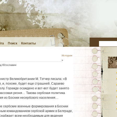
йта
Поиск
Контакты
История
»
д Югославии
нистр Великобритании М. Тэтчер писала: «В
 и, похоже, будет еще страшней. Сараево
лу. Горажде осаждено и вот-вот будет занято
 массовая резня… Такова сербская политика
ания из Боснии несербского населения…
ые сербские военные формирования в Боснии
вным командованием сербской армии в Белграде,
 снабжает всем необходимым для ведения