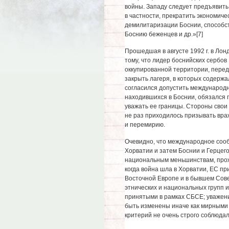
войны. Западу следует предъявить
в частности, прекратить экономич
демилитаризации Боснии, способс
Боснию беженцев и др.»[7]
Прошедшая в августе 1992 г. в Ло
тому, что лидер боснийских сербов
оккупированной территории, перед
закрыть лагеря, в которых содерж
согласился допустить международ
находившихся в Боснии, обязался 
уважать ее границы. Стороны сво
не раз приходилось призывать вр
и перемирию.
Очевидно, что международное соо
Хорватии и затем Боснии и Герцег
национальным меньшинствам, прожи
когда война шла в Хорватии, ЕС пр
Восточной Европе и в бывшем Сове
этнических и национальных групп и
принятыми в рамках СБСЕ; уважени
быть изменены иначе как мирными 
критерий не очень строго соблюдал