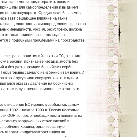
этом этапе могли предотвратить насилие в
 принципы для самоопределения и выдвинув
ия новых государств. Юридическая база имела
оказывает решающее влияние на такие
альная целостность, самоопределение, право на
ных меньшинств. Россия, безусловно, должна
отке таких принципов, поскольку она
вается с подобными проблемами на пространстве
после кровопролития в Хорватии ЕС, а за ним
бку в Боснии, признав ее независимость без
й и без учета позиции боснийских сербов.
 Герцеговины сделало неизбежной там войну. И
орватов и мусульман сосуществовать в одном
 пытался оказать давление на боснийских
се-таки искусственна, и многие не верят, что
ое отношение ЕС именно к сербам как самым
онце 1992 – начале 1993 гг. Россия несколько
ости ООН вопрос о необходимости повлиять на
несколько вооруженных столкновений в
по проблеме Краины, организованную
сь взорвать гидроэлектростанцию на