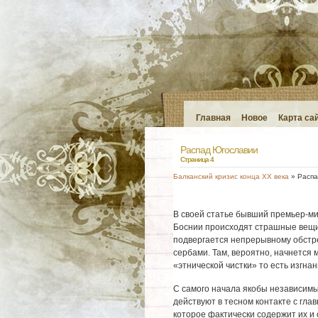
Главная
Новое
Карта са
Распад Югославии
Страница 4
Балканский кризис конца XX века
» Распа
В своей статье бывший премьер-ми
Боснии происходят страшные вещи,
подвергается непрерывному обстре
сербами. Там, вероятно, начнется
«этнической чистки» то есть изгн
С самого начала якобы независим
действуют в тесном контакте с гла
которое фактически содержит их и