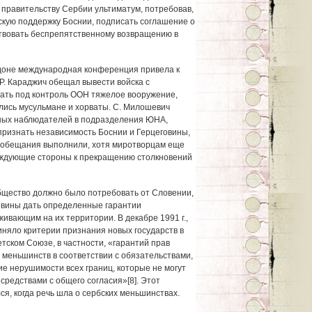
 правительству Сербии ультиматум, потребовав,
ескую поддержку Боснии, подписать соглашение о
твовать беспрепятственному возвращению в
ндоне международная конференция привела к
 Р. Караджич обещал вывести войска с
ать под контроль ООН тяжелое вооружение,
ались мусульмане и хорваты. С. Милошевич
ных наблюдателей в подразделения ЮНА,
признать независимость Боснии и Герцеговины,
и обещания выполнили, хотя миротворцам еще
аждующие стороны к прекращению столкновений
бщество должно было потребовать от Словении,
овины дать определенные гарантии
вающим на их территории. В декабре 1991 г.,
иняло критерии признания новых государств в
тском Союзе, в частности, «гарантий прав
 меньшинств в соответствии с обязательствами,
е нерушимости всех границ, которые не могут
средствами с общего согласия»[8]. Этот
ся, когда речь шла о сербских меньшинствах.