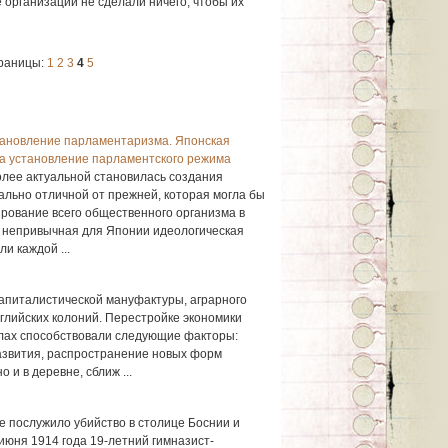
 организации не сделали ничего, чтобы их
раницы:
1
2
3
4
5
тановление парламентаризма. Японская
за установление парламентского режима
олее актуальной становилась создания
ально отличной от прежней, которая могла бы
рование всего общественного организма в
е непривычная для Японии идеологическая
и каждой ...
капиталистической мануфактуры, аграрного
глийских колоний. Перестройке экономики
алах способствовали следующие факторы:
азвития, распространение новых форм
о и в деревне, сближ ...
 послужило убийство в столице Боснии и
июня 1914 года 19-летний гимназист-