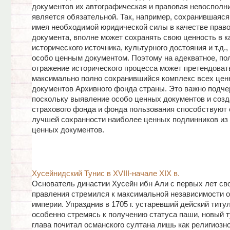
документов их автографическая и правовая невосполн
является обязательной. Так, например, сохранившаяся 
имея необходимой юридической силы в качестве право
документа, вполне может сохранять свою ценность в к
исторического источника, культурного достояния и т.д.,
особо ценным документом. Поэтому на адекватное, по
отражение исторического процесса может претендоват
максимально полно сохранившийся комплекс всех цен
документов Архивного фонда страны. Это важно подче
поскольку выявление особо ценных документов и созд
страхового фонда и фонда пользования способствуют
лучшей сохранности наиболее ценных подлинников из
ценных документов.
Хусейнидский Тунис в XVIII-начале XIX в.
Основатель династии Хусейн ибн Али с первых лет св
правления стремился к максимальной независимости 
империи. Упразднив в 1705 г. устаревший дейский титул
особенно стремясь к получению статуса паши, новый 
глава почитал османского султана лишь как религиозн