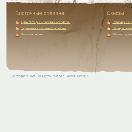
Восточные славяне
Скифы
Происхождение восточных славян
Эволюция «ц
Территория расселения славян
Народы скиф
Занятия славян
Общая характ
Copyright © 2026 - All Rights Reserved - www.fullistoria.ru