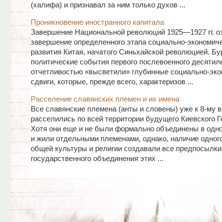
(халифа) и признавал за ним только духов ...
Проникновение иностранного капитала
Завершение Национальной революций 1925—1927 гг. о
завершение определенного этапа социально-экономиче
развития Китая, начатого Синьхайской революцией. Б
политические события первого послевоенного десятил
отчетливостью «высветили» глубинные социально-эко
сдвиги, которые, прежде всего, характеризов ...
Расселение славянских племен и их имена
Все славянские племена (анты и словены) уже к 8-му в
расселились по всей территории будущего Киевского Г
Хотя они еще и не были формально объединены в одно
и жили отдельными племенами, однако, наличие одного
общей культуры и религии создавали все предпосылки
государственного объединения этих ...