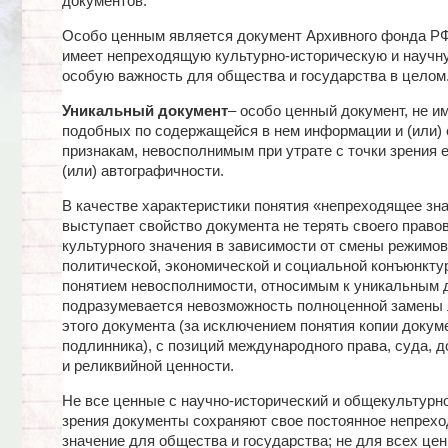
документов.
Особо ценным является документ Архивного фонда РФ
имеет непреходящую культурно-историческую и научн
особую важность для общества и государства в целом
Уникальный документ
– особо ценный документ, не 
подобных по содержащейся в нем информации и (или) 
признакам, невосполнимым при утрате с точки зрения е
(или) автографичности.
В качестве характеристики понятия «непреходящее зн
выступает свойство документа не терять своего правов
культурного значения в зависимости от смены режимов
политической, экономической и социальной конъюнктур
понятием невосполнимости, относимым к уникальным 
подразумевается невозможность полноценной замены 
этого документа (за исключением понятия копии докум
подлинника), с позиций международного права, суда, 
и реликвийной ценности.
Не все ценные с научно-исторический и общекультурно
зрения документы сохраняют свое постоянное непрех
значение для общества и государства; не для всех це