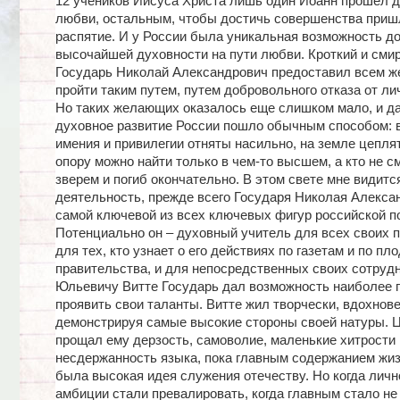
12 учеников Иисуса Христа лишь один Иоанн прошел д
любви, остальным, чтобы достичь совершенства приш
распятие. И у России была уникальная возможность д
высочайшей духовности на пути любви. Кроткий и сми
Государь Николай Александрович предоставил всем 
пройти таким путем, путем добровольного отказа от л
Но таких желающих оказалось еще слишком мало, и д
духовное развитие России пошло обычным способом: 
имения и привилегии отняты насильно, на земле цеплят
опору можно найти только в чем-то высшем, а кто не см
зверем и погиб окончательно. В этом свете мне видитс
деятельность, прежде всего Государя Николая Алекса
самой ключевой из всех ключевых фигур российской п
Потенциально он – духовный учитель для всех своих 
для тех, кто узнает о его действиях по газетам и по п
правительства, и для непосредственных своих сотруд
Юльевичу Витте Государь дал возможность наиболее 
проявить свои таланты. Витте жил творчески, вдохнове
демонстрируя самые высокие стороны своей натуры. Ц
прощал ему дерзость, самоволие, маленькие хитрости 
несдержанность языка, пока главным содержанием жиз
была высокая идея служения отечеству. Но когда лич
амбиции стали превалировать, когда главным стало не 