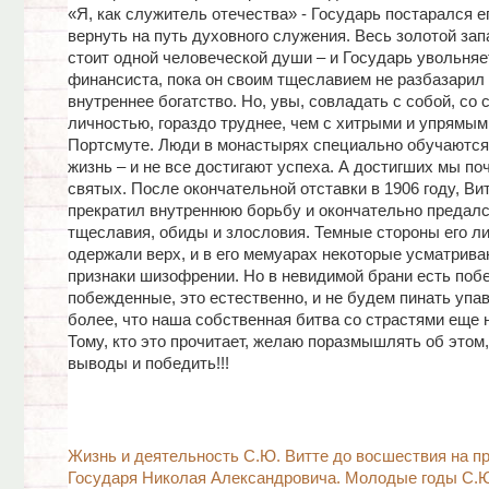
«Я, как служитель отечества» - Государь постарался е
вернуть на путь духовного служения. Весь золотой зап
стоит одной человеческой души – и Государь увольняе
финансиста, пока он своим тщеславием не разбазарил
внутреннее богатство. Но, увы, совладать с собой, со 
личностью, гораздо труднее, чем с хитрыми и упрямым
Портсмуте. Люди в монастырях специально обучаются
жизнь – и не все достигают успеха. А достигших мы поч
святых. После окончательной отставки в 1906 году, Вит
прекратил внутреннюю борьбу и окончательно предалс
тщеславия, обиды и злословия. Темные стороны его л
одержали верх, и в его мемуарах некоторые усматрива
признаки шизофрении. Но в невидимой брани есть поб
побежденные, это естественно, и не будем пинать упа
более, что наша собственная битва со страстями еще н
Тому, кто это прочитает, желаю поразмышлять об этом
выводы и победить!!!
Жизнь и деятельность С.Ю. Витте до восшествия на п
Государя Николая Александровича. Молодые годы С.Ю