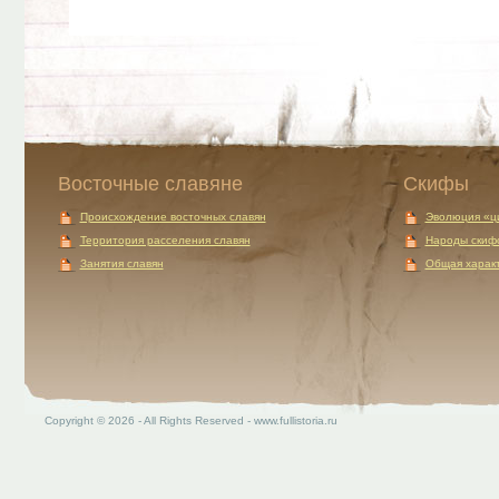
Восточные славяне
Скифы
Происхождение восточных славян
Эволюция «ц
Территория расселения славян
Народы скиф
Занятия славян
Общая характ
Copyright © 2026 - All Rights Reserved - www.fullistoria.ru