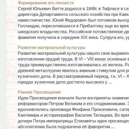
Формирование его личности
Сергей Юльевич Витте родился в 1848г. в Тифлисе в с
директора Департамента сельского хозяйства при Кав
наместничестве. Юлий Федорович был потомком выхо
Голландии, переселившихся в Прибалтику еще во вре
шведского владычества. Российское потомственное д
фамилия получила в середине XIX века. Супруга его, ур
Развитие материальной культуры
Развитие материальной культуры нашло свое выражен
изготовлении орудий труда. В VI – VIII веках основные
труда преимущественно изготавливались из железа. Р
древней металлургии явилось важным стимулом для р
кузнечного дела. В рассматриваемый период, т.е. VI – XI
городах кузнечное дело достигло высокого у ...
Раннее Просвещение
Идеи Просвещения вначале были восприняты знамени
реформатором Петром Великим и его сподвижниками. 
вдохновлялись проповеди Феофана Прокоповича, сати
Кантемира и историография Василия Татищева. Во вре
дочери Петра императрицы Елизаветы идея просвещен
абсолютизма была подхвачена её фаворитом ...