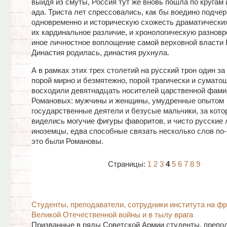
выйдя из смуты, Россия тут же вновь пошла по кругам 
ада. Триста лет спрессовались, как бы воедино подчер
одновременно и историческую схожесть драматических
их кардинальное различие, и хронологическую разновр
иное личностное воплощение самой верховной власти 
Династия родилась, династия рухнула.
А в рамках этих трех столетий на русский трон один за
порой мирно и безмятежно, порой трагически и сумато
восходили девятнадцать носителей царственной фами
Романовых: мужчины и женщины, умудренные опытом
государственные деятели и безусые мальчики, за кот
виделись могучие фигуры фаворитов, и чисто русские 
иноземцы, едва способные связать несколько слов по-
это были Романовы.
Страницы:
1
2
3
4
5
6
7
8
9
Студенты, преподаватели, сотрудники института на ф
Великой Отечественной войны и в тылу врага
Призванные в ряды Советской Армии студенты, препо