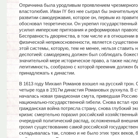
Опричнина была уродливым проявлением чрезмерного
властолюбия. Иван IY без нее сыграл бы значительную
развитии самодержавия, которое он, первым из правит
обосновал теоретически. Он укрепил государственный 
усилил имперские притязания и реформировал правопо
Бесправность дворянства, в том числе и в отношении 
физической неприкосновенности, является существен
этой системы, которую, тем не менее, нельзя ставить 
деспотией: самодержец должен был соблюдать божест
значительной мере историческое право, а также насл
легитимность, сообразно с которой преемник должен 
принадлежать к династии.
В 1613 году Михаил Романов взошел на русский трон. 
четыре года в 1917м династия Романовых рухнула. В с
началась новая грандиозная смута, приведшая Россию 
национально-государственной гибели. Снова встал «ро
гражданская война потрясла страну, снова глубокий э
кризис смертельно поразил российский хозяйственный 
очередной политический распад, осложненный внешни
грозил существованию самой российской государствен
складывалась так, словно и не было этих трех веков, 