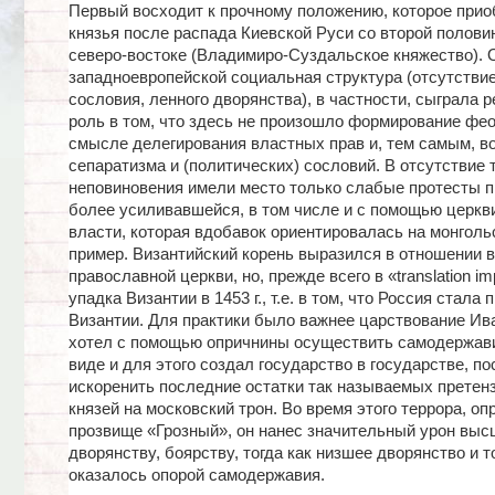
Первый восходит к прочному положению, которое прио
князья после распада Киевской Руси со второй половин
северо-востоке (Владимиро-Суздальское княжество). 
западноевропейской социальная структура (отсутствие
сословия, ленного дворянства), в частности, сыграла
роль в том, что здесь не произошло формирование фе
смысле делегирования властных прав и, тем самым, в
сепаратизма и (политических) сословий. В отсутствие 
неповиновения имели место только слабые протесты п
более усиливавшейся, в том числе и с помощью церкв
власти, которая вдобавок ориентировалась на монголь
пример. Византийский корень выразился в отношении в
православной церкви, но, прежде всего в «translation im
упадка Византии в 1453 г., т.е. в том, что Россия стала
Византии. Для практики было важнее царствование Ива
хотел с помощью опричнины осуществить самодержави
виде и для этого создал государство в государстве, п
искоренить последние остатки так называемых претен
князей на московский трон. Во время этого террора, о
прозвище «Грозный», он нанес значительный урон вы
дворянству, боярству, тогда как низшее дворянство и т
оказалось опорой самодержавия.