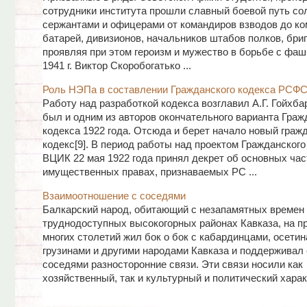
сотрудники института прошли славный боевой путь со
сержантами и офицерами от командиров взводов до к
батарей, дивизионов, начальников штабов полков, бриг
проявляя при этом героизм и мужество в борьбе с фаш
1941 г. Виктор Скоробогатько ...
Роль НЭПа в составлении Гражданского кодекса РСФ
Работу над разработкой кодекса возглавил А.Г. Гойхбар
был и одним из авторов окончательного варианта Граж
кодекса 1922 года. Отсюда и берет начало новый граж
кодекс[9]. В период работы над проектом Гражданского
ВЦИК 22 мая 1922 года принял декрет об основных ча
имущественных правах, признаваемых РС ...
Взаимоотношение с соседями
Балкарский народ, обитающий с незапамятных времен 
труднодоступных высокогорных районах Кавказа, на п
многих столетий жил бок о бок с кабардинцами, осетин
грузинами и другими народами Кавказа и поддерживал
соседями разносторонние связи. Эти связи носили как
хозяйственный, так и культурный и политический характе