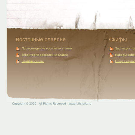
Восточные славяне
Скифы
Происхождение восточных славян
Эволюция «ц
Территория расселения славян
Народы скиф
Занятия славян
Общая характ
Copyright © 2026 - All Rights Reserved - www.fullistoria.ru