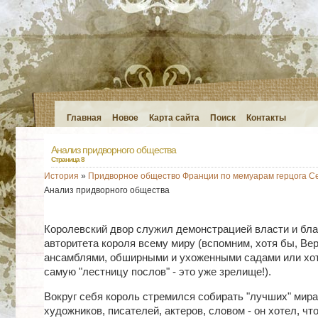
Главная
Новое
Карта сайта
Поиск
Контакты
Анализ придворного общества
Страница 8
История
»
Придворное общество Франции по мемуарам герцога С
Анализ придворного общества
Королевский двор служил демонстрацией власти и бла
авторитета короля всему миру (вспомним, хотя бы, Вер
ансамблями, обширными и ухоженными садами или хот
самую "лестницу послов" - это уже зрелище!).
Вокруг себя король стремился собирать "лучших" мира 
художников, писателей, актеров, словом - он хотел, чт