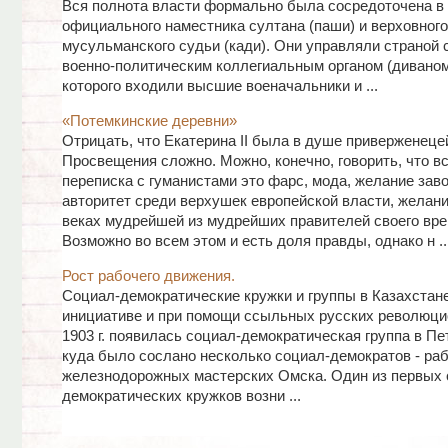
Вся полнота власти формально была сосредоточена в 
официального наместника султана (паши) и верховного
мусульманского судьи (кади). Они управляли страной 
военно-политическим коллегиальным органом (диваном)
которого входили высшие военачальники и ...
«Потемкинские деревни»
Отрицать, что Екатерина II была в душе приверженеце
Просвещения сложно. Можно, конечно, говорить, что вс
переписка с гуманистами это фарс, мода, желание зав
авторитет среди верхушек европейской власти, желан
веках мудрейшей из мудрейших правителей своего вре
Возможно во всем этом и есть доля правды, однако н ..
Рост рабочего движения.
Социал-демократические круж­ки и группы в Казахстан
инициативе и при помощи ссыльных русских революцио
1903 г. появилась социал-демократическая группа в Пе
куда было сослано несколько социал-демократов - ра
железнодорож­ных мастерских Омска. Один из первых 
демократических кружков возни ...