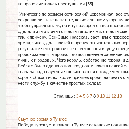
на право считались преступными"[55].
"Уничтожив по возможности всякий церемониал, все от
сохранив лишь тень их и те, какие слишком укоренились
чтобы упразднить их, но и тут засорял он все плевела
сделали эти отличия отчасти тягостными, отчасти смеш
так, к примеру, Сен-Симон рассказывает нам о перер
армии, чинов, должностей и прочих отличительных черт
результате чего "родовитые люди попали в гущу офице
происхождения" и произошло постепенное забвение ра
личных и родовых. Чего король, собственно говоря, и д
Всё это было сделано под предлогом почета всякой сл
сначала надо научиться повиноваться прежде чем кома
король обязал всех, кроме принцев крови, начинать с 
нести службу в качестве простых солдат.
Страницы:
3
4
5
6
7
8
9
10
11
12
13
Смутное время в Тунисе
Победа турок установила в Тунисе османские политиче