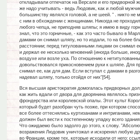
откладывали отпечаток на Версале и его придворной жи
же надо учитывать - ведь Людовик, как и любой мужчин
большинству являлся головой, а не шеей. " . никто не 
с ним в обхождении с женщинами. Никогда не проходил
любого чепца, не приподняв шляпы; я имею в виду горн
знал, что это горничные, - как это часто бывало в Мар
дамами он снимал шляпу, но то издали, то на более бл
расстоянии; перед титулованными лицами он снимал е
и держал ее несколько мгновений (иногда больше, иног
воздухе или возле уха. По отношению к нетитулованн
довольствовался прикосновением руки к шляпе. Для п
снимал ее, как для дам. Если вступал с дамами в разго
надевал шляпу, только отойдя от них"[54].
Вся высшая аристократия домогалась придворных дол
как жить вдали от двора для дворянина являлось приз
фрондерства или королевской опалы. Этот культ Коро
который будет разобран чуть позже, при котором спо
все более оттеснялись куртизанами и интриганами, не
должен был вести к постепенному упадку всего здания
Что ожидаемо было задолго до этого, к слову. "Абсол
возражения Людовик уничтожал и искоренял любую др
во Франции, кроме тех, которые исходили от него: ссыл