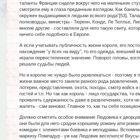
таланты Франции сидели вокруг него на маленьких сту
смотрели ему в глаза преданным взглядом. Как баналь
окружен выдающимися людьми всякого рода"[53]. Тал
полководцы, министры - Тюренн, Конде, Ле Теллье, Ли
многие другие - составляли для него такую свиту, кото
ничего себе подобного в Европе.
А если учитывать публичность жизни короля, его пост
нахождение "у всех на виду", то его одежда, внешний в
играли первостепенное значение. Поворот головы, взгл
решали судьбы людей.
Но и королю не чуждо было развлекаться - поэтому в 
жизни важное место заняли разного рода развлечения, 
лотереи, представления, охота, походы, смотр войск и
гостей и т.п. Но так как король - лицо государства, то 
проявлять сдержанность даже в развлечениях, хотя не
жалеть - сам виноват. Главное то, как ты себя позицио
Должно отметить особое внимание Людовика к дворцов
они были для него сродни хорошему роману или роман
комедии с элементами боевика и мелодрамы. Вспомни
маркизу Помпадур - уж как Людовик веселился! Вкусы 