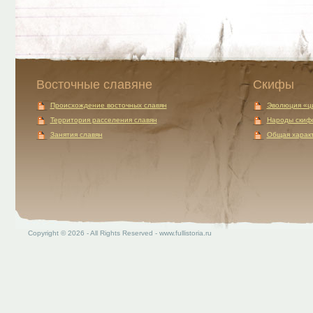
Восточные славяне
Скифы
Происхождение восточных славян
Эволюция «ц
Территория расселения славян
Народы скиф
Занятия славян
Общая характ
Copyright © 2026 - All Rights Reserved - www.fullistoria.ru