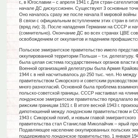
г., в Югославии – с апреля 1941 г. Для стран-сателлито
начале ДС дискуссионен. Существуют 3 основные точки
Оно началось сразу же после начала II мировой войны (
В связи с официальным вступлением этих стран в гитл
(вряд ли); 3). После нападения Германии на СССР и н
(сомнительно). Окончание ДС во всех странах ЦВЕ сов
освобождением от оккупантов и падением профашистс
Польское эмигрантское правительство имело представ
оккупированной территории Польши – т.н. делегатуру. 
была целая система государственных органов власти 
Военной организацией делегатуры была Армия Крайова 
1944 г. в ней насчитывалось до 250 тыс. чел. Но между
правительством Сикорского и советским руководством
много разногласий. Основной была проблема взаимног
польско-советской границы. СССР настаивал на «линии
лондонское эмигрантское правительство предлагало в
рижским границам 1921 г. В итоге весной 1943 г. произ
дипотношений между лондонским правительством и С
1943 г. Сикорский погиб, и новым главой эмигрантского
правительства стал Станислав Миколайчик – ярый про
Подавляющее население оккупированных польских зе
поддерживало лондонское правительство. 1 января 194