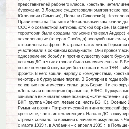
представителей рабочего класса, крестьян, интеллиген
буржуазии. В Лондоне существовали эмигрантские пра
Югославии (Симович), Польши (Сикорский), Чехослова
Правительства Польши и Чехословакии заключили дог
СССР о совместной антифашистской борьбе. На совет
территории были созданы польские (генерал Андерс) и
чехословацкие (генерал Свобода) вооружённые силы,
отправлены на фронт. В странах-сателлитах Германии 
участвовали в основном коммунисты. Они провозгласи
одновременно борьбу и против существующего буржуаз
поэтому ДС в этих странах было малочисленным. В В
после немецкой оккупации был создан в мае 1944 г. «В
фронт». В него вошли, наряду с коммунистами, крестья
некоторые буржуазные партии. В Болгарии в годы вой
основных политических силы: царь Борис III и его окру
«Легальная оппозиция» (правые сд, БЗНС, буржуазные
занимала выжидательные позиции; «Отечественный фро
БКП, группа «Звено», левые сд, часть БЗНС). Осенью 19
Румынии возник Патриотический антигитлеровский фро
крестьяне, часть интеллигенции). Начало ДС в оккупи
странах совпало по времени с началом оккупации: в Ч
с марта 1939 г., в Албании – с апреля 1939 г., в Польше