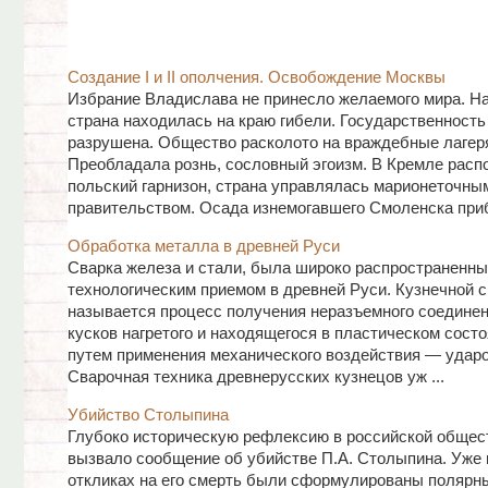
Создание I и II ополчения. Освобождение Москвы
Избрание Владислава не принесло желаемого мира. На
страна находилась на краю гибели. Государственност
разрушена. Общество расколото на враждебные лагер
Преобладала рознь, сословный эгоизм. В Кремле рас
польский гарнизон, страна управлялась марионеточны
правительством. Осада изнемогавшего Смоленска прибл
Обработка металла в древней Руси
Сварка железа и стали, была широко распространенн
технологическим приемом в древней Руси. Кузнечной 
называется процесс получения неразъемного соединен
кусков нагретого и находящегося в пластическом сост
путем применения механического воздействия — удар
Сварочная техника древнерусских кузнецов уж ...
Убийство Столыпина
Глубоко историческую рефлексию в российской общес
вызвало сообщение об убийстве П.А. Столыпина. Уже 
откликах на его смерть были сформулированы полярн