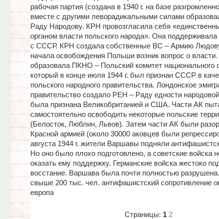
рабочая партия (создана в 1940 г. на базе разгромленн
вместе с другими леворадикальными силами образова
Раду Народову. КРН провозгласила себя «единственн
органом власти польского народа». Она поддерживала
с СССР. КРН создала собственные ВС – Армию Людов
начала освобождения Польши возник вопрос о власти.
образовала ПКНО – Польский комитет национального 
который в конце июля 1944 г. был признан СССР в кач
польского народного правительства. Лондонское эмигр
правительство создало РЕН – Раду едности народовой
была признана Великобританией и США. Части АК пыт
самостоятельно освободить некоторые польские терри
(Белосток, Люблин, Львов). Затем части АК были раз
Красной армией (около 30000 аковцев были репрессиро
августа 1944 г. жители Варшавы подняли антифашистск
Но оно было плохо подготовлено, а советские войска н
оказать ему поддержку. Германские войска жестоко по
восстание. Варшава была почти полностью разрушена.
свыше 200 тыс. чел. антифашистский сопротивление о
европа
Страницы:
1
2