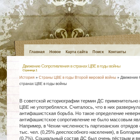
Главная
Новое
Карта сайта
Поиск
Контакты
Движение Сопротивления в странах ЦВЕ в годы войны
Страница 1
История
»
Страны ЦВЕ в годы Второй мировой войны
» Движение 
странах ЦВЕ в годы войны
В советской историографии термин ДС применительно 
ЦВЕ не употреблялся. Считалось, что в них развернул
антифашистская борьба. Но такое определение неверно,
антифашистское сопротивление не было массовым яв
Например, в Чехии численность партизанских отрядов 
тыс. чел. (0,25% дееспособного населения), в Болгарии 
(0,7%). Социальный состав ДС был очень пёстрым и в