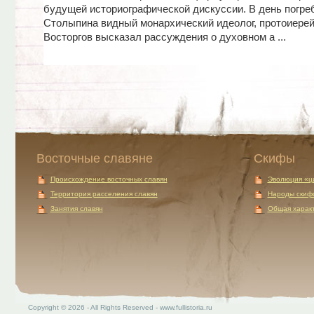
будущей историографической дискуссии. В день погре
Столыпина видный монархический идеолог, протоиерей
Восторгов высказал рассуждения о духовном а ...
Восточные славяне
Скифы
Происхождение восточных славян
Эволюция «ц
Территория расселения славян
Народы скиф
Занятия славян
Общая характ
Copyright © 2026 - All Rights Reserved - www.fullistoria.ru