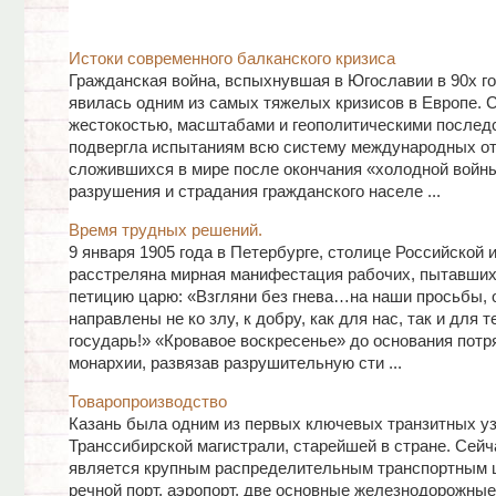
Истоки современного балканского кризиса
Гражданская война, вспыхнувшая в Югославии в 90х го
явилась одним из самых тяжелых кризисов в Европе. 
жестокостью, масштабами и геополитическими послед
подвергла испытаниям всю систему международных о
сложившихся в мире после окончания «холодной войн
разрушения и страдания гражданского населе ...
Время трудных решений.
9 января 1905 года в Петербурге, столице Российской 
расстреляна мирная манифестация рабочих, пытавших
петицию царю: «Взгляни без гнева…на наши просьбы, 
направлены не ко злу, к добру, как для нас, так и для т
государь!» «Кровавое воскресенье» до основания потр
монархии, развязав разрушительную сти ...
Товаропроизводство
Казань была одним из первых ключевых транзитных у
Транссибирской магистрали, старейшей в стране. Сейч
является крупным распределительным транспортным ц
речной порт, аэропорт, две основные железнодорожные