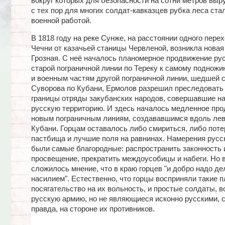
вокруг которых для безопасности на сотни метров вы
с тех пор для многих солдат-кавказцев рубка леса ста
военной работой.
В 1818 году на реке Сунже, на расстоянии одного перех
Чечни от казачьей станицы Червленой, возникла новая
Грозная. С неё началось планомерное продвижение рус
старой пограничной линии по Тереку к самому подножию
и военным частям другой пограничной линии, шедшей 
Суворова по Кубани, Ермолов разрешил преследовать
границы отряды закубанских народов, совершавшие на
русскую территорию. И здесь началось медленное про
новым пограничным линиям, создававшимся вдоль лев
Кубани. Горцам оставалось либо смириться, либо поте
пастбища и лучшие поля на равнинах. Намерения русск
были самые благородные: распространить законность 
просвещение, прекратить междоусобицы и набеги. Но 
сложилось мнение, что в краю горцев "и добро надо де
насилием". Естественно, что горцы восприняли такие п
посягательство на их вольность, и простые солдаты, 
русскую армию, но не являющиеся исконно русскими, с
правда, на стороне их противников.