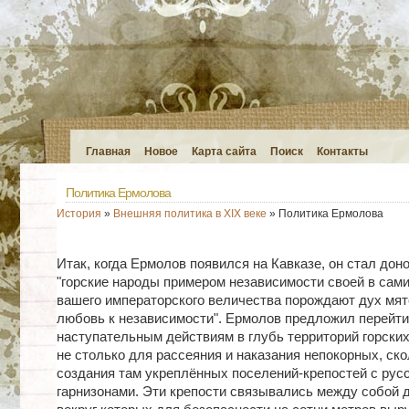
Главная
Новое
Карта сайта
Поиск
Контакты
Политика Ермолова
История
»
Внешняя политика в XIX веке
» Политика Ермолова
Итак, когда Ермолов появился на Кавказе, он стал доно
"горские народы примером независимости своей в сам
вашего императорского величества порождают дух мя
любовь к независимости". Ермолов предложил перейти
наступательным действиям в глубь территорий горски
не столько для рассеяния и наказания непокорных, ск
создания там укреплённых поселений-крепостей с рус
гарнизонами. Эти крепости связывались между собой д