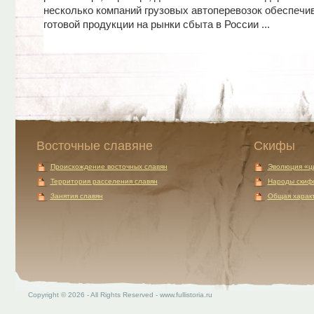
несколько компаний грузовых автоперевозок обеспечи
готовой продукции на рынки сбыта в России ...
Восточные славяне
Скифы
Происхождение восточных славян
Эволюция «ц
Территория расселения славян
Народы скиф
Занятия славян
Общая характ
Copyright © 2026 - All Rights Reserved - www.fullistoria.ru