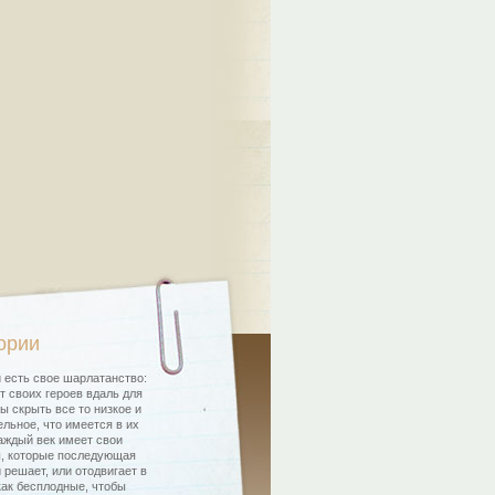
ории
 есть свое шарлатанство:
т своих героев вдаль для
бы скрыть все то низкое и
льное, что имеется в их
аждый век имеет свои
, которые последующая
 решает, или отодвигает в
как бесплодные, чтобы