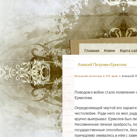
Главная
Новое
Карта са
Алексей Петрович Ермолов
Внешняя политика в XIX веке
» Алексей П
Поводом к войне стало появление 
Ермолова.
Определяющей чертой его характ
честолюбие. Ради него он жил, ради
крупно выигрывал. Ермолов был ли
Несомненная личная храбрость, по
государственные способности, бес
причудливо уживались в нём с зави