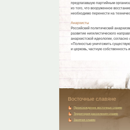
предлагавшую партийным организа
из того, что вооруженное восстани
необходимо перенести на техничес 
Анархисты
Российский политический анархиз
развитие нигилистического направ
анархистской идеологии, согласно 
«Полностью уничтожить существующ
и церковь, частную собственность и
Восточные славяне
Происхождение восточных славян
Территория расселения славян
Занятия славян