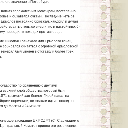
ло его значение в Петербурге.
 Кавказ сорокалетним богатырём, постепенно
оровье и обзавёлся очками. Последние четыре
е Ермолов постоянно брюзжал, хандрил и думал
действовать столь же энергично и настойчиво: 6-
ему проводил в походах против горцев.
ле Николая Ⅰ означало для Ермолова конец
не собирался считаться с огромной ермоловской
генерал был уволен в отставку и более трёх
и.
сударство по сравнению с другими
а верхний слой общества, который был
1571 крымский хан Девлет-Гирей напал на
йцами опричники, не желали идти в поход на
 до Москвы и 24 мая сж ...
орическое заседание ЦК РСДРП (б). С докладом о
 Центральный Комитет принял его резолюцию,