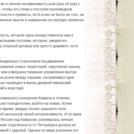
во и личная независимость шли рука об руку с
, чтобы его слова и поступки производили
ности и прямоты, хотя в них не было ни того, ни
одлинные мысли и намерения он нередко прибегал
сть, которая одна иногда помогала ему в
колькими послами, которые, увидев его
ь спорный договор или просто документ, хотя
беждённых сторонников продвижения
воевание новых территорий, округление границ
 чем совершенствование управления внутри
на розни между горцами, натравливал одни
ьно проводил в жизнь древний имперский
яй и властвуй.
завершить покорение Кавказа в течение
ссию победителем, взойти на новую, более
ил время, жаждал более широкого поля
ей несносной своей нетерпеливости. И по мере
 России над Кавказом, усиливалась личная
ем: отдалённость от Петербурга делала её
имой с царской. Однако по мере усиления его