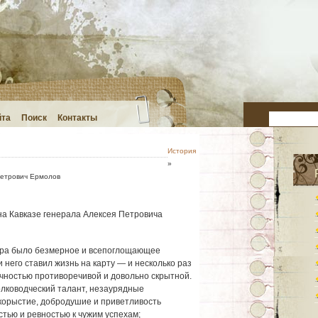
йта
Поиск
Контакты
История
»
етрович Ермолов
на Кавказе генерала Алексея Петровича
ера было безмерное и всепоглощающее
 него ставил жизнь на карту — и несколько раз
чностью противоречивой и довольно скрытной.
лководческий талант, незаурядные
корыстие, добродушие и приветливость
стью и ревностью к чужим успехам;