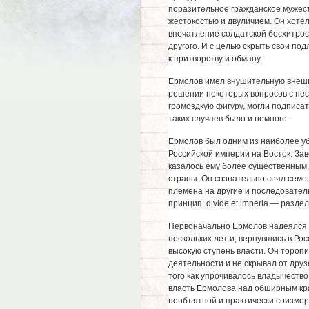
поразительное гражданское мужест
жестокостью и двуличием. Он хотел
впечатление солдатской бесхитрост
другого. И с целью скрыть свои п
к притворству и обману.
Ермолов имел внушительную внешно
решении некоторых вопросов с нес
громоздкую фигуру, могли подписат
таких случаев было и немного.
Ермолов был одним из наиболее у
Российской империи на Восток. За
казалось ему более существенным,
страны. Он сознательно сеял семе
племена на другие и последовател
принцип: divide et imperia — раздел
Первоначально Ермолов надеялся 
нескольких лет и, вернувшись в Ро
высокую ступень власти. Он тороп
деятельности и не скрывал от друз
того как упрочивалось владычество
власть Ермолова над обширным кра
необъятной и практически соизмер