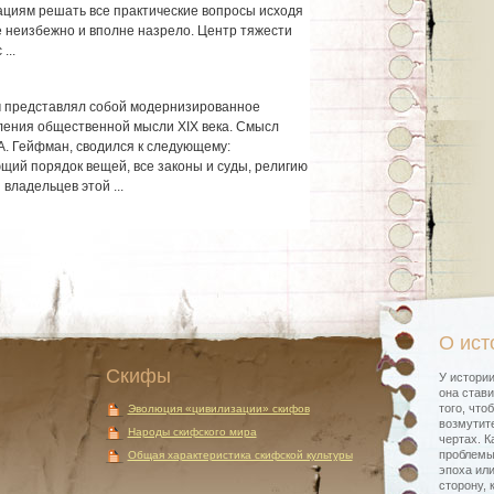
циям решать все практические вопросы исходя
е неизбежно и вполне назрело. Центр тяжести
...
м представлял собой модернизированное
ления общественной мысли XIX века. Смысл
А. Гейфман, сводился к следующему:
ий порядок вещей, все законы и суды, религию
 владельцев этой ...
О ист
Скифы
У истории
она стави
того, что
Эволюция «цивилизации» скифов
возмутите
Народы скифского мира
чертах. К
проблемы
Общая характеристика скифской культуры
эпоха или
сторону, 