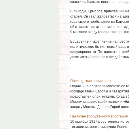
власти на Кавказе постепенно пада
Шли годы. Ермолов, приехавший на
старел. Он стал жаловаться на зд
года своего пребывания на Кавказ
об отставке, но это не мешало ему 
9 месяцев в году генерал по-прежн
Воцарение и укрепление на престо
политического бытия: новый царь 
популярностью. Пятидесятилетний 
десятилетий прошли в бездействи
Последствия опричнины
Опричнина ослабила Московское го
государствами Европы и развратил
представлен опричниками. Когда в 
Москву, ставшие грабителями и уби
защиту Москвы. Девлет-Гирей дошел
Накануне вооруженного восстания
10 октября 1917 г. состоялось ист
текущем моменте выступил Ленин.