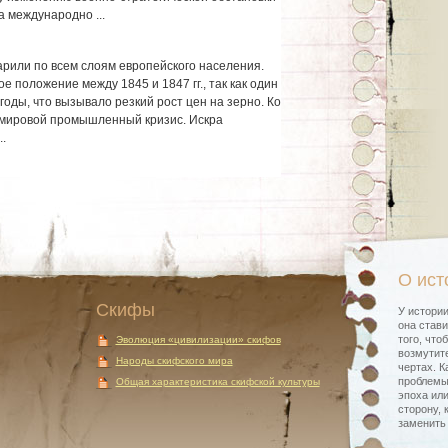
 международно ...
рили по всем слоям европейского населения.
 положение между 1845 и 1847 гг., так как один
оды, что вызывало резкий рост цен на зерно. Ко
с мировой промышленный кризис. Искра
.
О ист
Скифы
У истории
она стави
того, что
Эволюция «цивилизации» скифов
возмутите
Народы скифского мира
чертах. К
проблемы
Общая характеристика скифской культуры
эпоха или
сторону, 
заменить