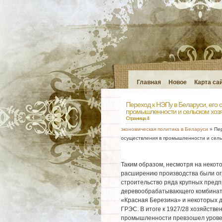
Главная
Новое
Карта са
Переход к НЭПу в Беларуси, его 
промышленности и сельском хоз
Страница 4
экономическая политика в Беларуси
» Пер
осуществления в промышленности и сель
Таким образом, несмотря на некот
расширению производства были огр
строительство ряда крупных предп
деревообрабатывающего комбината
«Красная Березина» и некоторых др
ГРЭС. В итоге к 1927/28 хозяйстве
промышленности превзошел уровень 