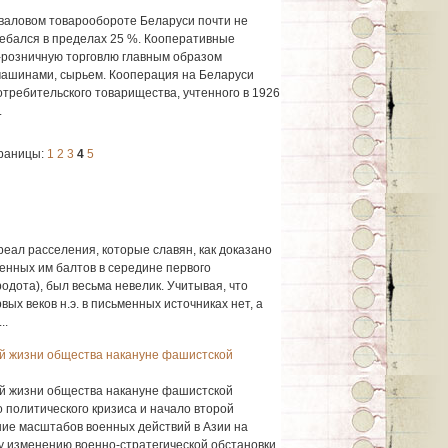
 валовом товарообороте Беларуси почти не
ебался в пределах 25 %. Кооперативные
-розничную торговлю главным образом
ашинами, сырьем. Кооперация на Беларуси
отребительского товарищества, учтенного в 1926
.
раницы:
1
2
3
4
5
ареал расселения, которые славян, как доказано
енных им балтов в середине первого
родота), был весьма невелик. Учитывая, что
вых веков н.э. в письменных источниках нет, а
..
ой жизни общества накануне фашистской
ой жизни общества накануне фашистской
 политического кризиса и начало второй
ие масштабов военных действий в Азии на
ому изменению военно-стратегической обстановки