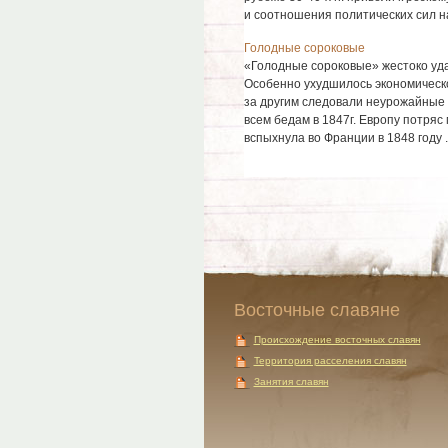
и соотношения политических сил на
Голодные сороковые
«Голодные сороковые» жестоко уда
Особенно ухудшилось экономическое
за другим следовали неурожайные г
всем бедам в 1847г. Европу потря
вспыхнула во Франции в 1848 году ..
Восточные славяне
Происхождение восточных славян
Территория расселения славян
Занятия славян