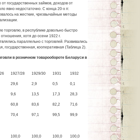
 от государственных займов, доходов от
о явно недостаточно. С конца 20-х гг.
овалось на жесткие, чрезвычайные методы
ализации.
 торговлю, в республике довольно быстро
отношения, хотя до осени 1922 г.
влялись параллельно с торговлей. Развивались
, государственная, кооперативная (Таблица 2).
говли в розничном товарообороте Беларуси в
26
1927/28
1929/30
1931
1932
29,6
2,9
0,5
0,1
9,6
13,5
17,3
28,3
60,8
83,6
82,2
71,6
70,4
97,1
99,5
99,9
100,0
100,0
100,0
100,0