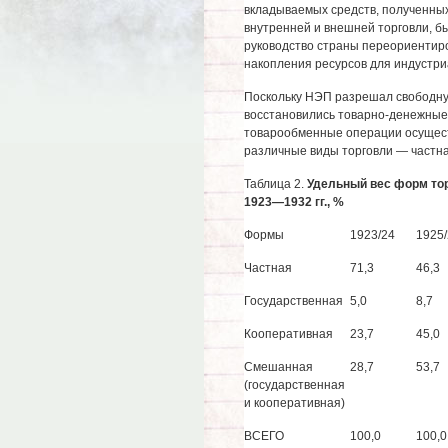
вкладываемых средств, полученных
внутренней и внешней торговли, был
руководство страны переориентир
накопления ресурсов для индустри
Поскольку НЭП разрешал свободную
восстановились товарно-денежные 
товарообменные операции осущест
различные виды торговли — частная
Таблица 2.
Удельный вес форм тор
1923—1932 гг., %
Формы
1923/24
1925/
Частная
71,3
46,3
Государственная
5,0
8,7
Кооперативная
23,7
45,0
Смешанная
28,7
53,7
(государственная
и кооперативная)
ВСЕГО
100,0
100,0