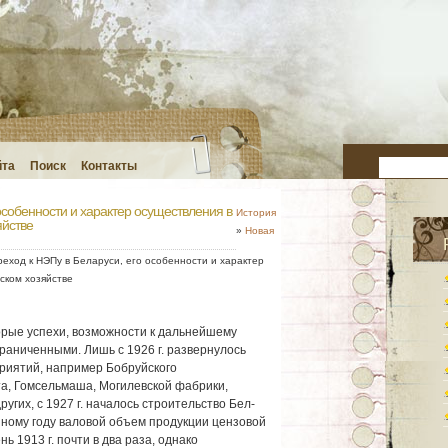
йта
Поиск
Контакты
особенности и характер осуществления в
История
яйстве
»
Новая
еход к НЭПу в Беларуси, его особенности и характер
ском хозяйстве
орые успехи, возможности к дальнейшему
аниченными. Лишь с 1926 г. развернулось
риятий, например Бобруйского
, Гомсельмаша, Могилевской фабрики,
угих, с 1927 г. началось строительство Бел-
нному году валовой объем продукции цензовой
1913 г. почти в два раза, однако