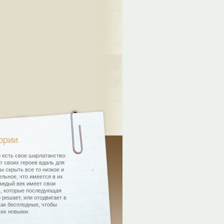
ории
 есть свое шарлатанство:
т своих героев вдаль для
бы скрыть все то низкое и
льное, что имеется в их
аждый век имеет свои
, которые последующая
 решает, или отодвигает в
как бесплодные, чтобы
 их новыми.