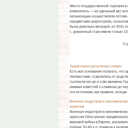
Место государственной торговли в
изменилось — ее удельный вес кол
организации осуществляли оптово
предметами ширпотреба, сельхозм
была довольно молодой, из 3541 п
г., довоенный стаж имели только 10
Ст
Территория расселения славян
Есть все основания полагать, что 
лингвистами, отделились от родств
тысячелетия до н.э.(во времена Ге
никаких известий о славянах до пер
эти источники, как правило, исходи .
Военная индустрия в экономическ
агрессии
Военная индустрия в экономическ
агрессии Обострение предвоенного
мировой войны в Европе, расширен
рубеже 30-40-х гг. привели к резк