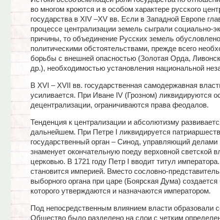
во многом кроются и в особом характере русского цен
государства в XIV –XV вв. Если в Западной Европе гла
процессе централизации земель сыграли социально-э
причины, то объединение Русских земель обусловлен
политическими обстоятельствами, прежде всего необ
борьбы с внешней опасностью (Золотая Орда, Ливонск
др.), необходимостью установления национальной нез
В XVI – XVII вв. государственная самодержавная власт
усиливается. При Иване IV (Грозном) ликвидируются о
децентрализации, ограничиваются права феодалов.
Тенденция к централизации и абсолютизму развиваетс
дальнейшем. При Петре I ликвидируется патриаршеств
государственный орган – Синод, управляющий делами 
знаменует окончательную поеду верховной светской в
церковью. В 1721 году Петр I вводит титул императора
становится империей. Вместо сословно-представитель
выборного органа при царе (Боярская Дума) создается
которого утверждаются и назначаются императором.
Под непосредственным влиянием власти образовали с
Общество было разделено на слои с четким определен