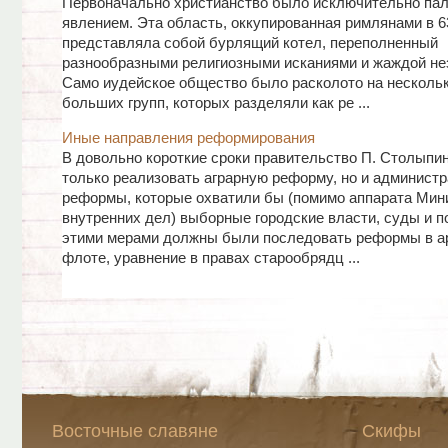
Первоначально христианство было исключительно па
явлением. Эта область, оккупированная римлянами в 63 
представляла собой бурлящий котел, переполненный
разнообразными религиозными исканиями и жаждой не
Само иудейское общество было расколото на несколь
больших групп, которых разделяли как ре ...
Иные направления реформирования
В довольно короткие сроки правительство П. Столыпи
только реализовать аграрную реформу, но и админист
реформы, которые охватили бы (помимо аппарата Мин
внутренних дел) выборные городские власти, суды и п
этими мерами должны были последовать реформы в ар
флоте, уравнение в правах старообрядц ...
Восточные славяне
Скифы