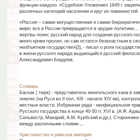
функции каждого. «Судебное Уложение» 1649 г. закреп
различных категорий населения и круг их повинностей.
«Россия – самая могущественная и самая бюрократиче
мире; все в России превращается в орудие политики…
жертвы понес русский народ для создания русского го
много крови пролил, но сам остался безвластным в св
необъятном государстве»[2], - писал о роли государст
в жизни русского народа выдающийся русский филосо
Александрович Бердяев.
Словарь
Баскак ( тюрк) - представитель монгольского хана в з
землях (на Руси во II пол. XIII - начале XIV вв), контро
местные власти. Избранная рада - неофициальное пра
Русского государства в конце 40-50 гг. XVI в. (А.Ф. Ада
Сильвестр, Макарий, А.М. Курбский и др.). Сторонник
между различными слоями ...
Христианство и римская империя