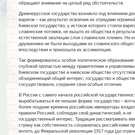
обращают внимание на целый ряд обстоятельств.
Древнерусское государство возникло под влиянием де
варягов – как результат освоения их отрядами огромно
Киевское государство, у истоков которого стояли варяг
славянские потомки, не вышло из общества в результа
естественной эволюции слоя славянских племен. Ни кн
дружинники не были выходцами из славянского общест
впоследствии и произошла их ассимиляция.
Так формировалось особое политическое образование
глубокой пропастью между правителями и управляемы
Киевском государстве и киевском обществе отсутство
объединяющий общий интерес; государство и обществ
сосуществовали, сохраняя свои особые отличия.
В России с самого начала российской государственнос
вырабатываться ее низшая форма: государство – вотчи
более поздние времена российские императоры владел
правили Россией, соблюдая свой династический, а не
государственный интерес. Традиция рассматривать вв
страну как собственность сохранялась российскими п
вплоть до Февральской революции 1917 года (до отре