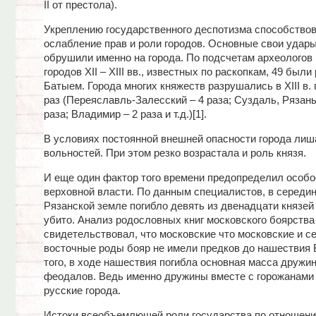
II от престола).
Укреплению государственного деспотизма способство
ослабление прав и роли городов. Основные свои удар
обрушили именно на города. По подсчетам археологов 
городов XII – XIII вв., известных по раскопкам, 49 был
Батыем. Города многих княжеств разрушались в XIII в. 
раз (Переяславль-Залесский – 4 раза; Суздаль, Рязань
раза; Владимир – 2 раза и т.д.)[1].
В условиях постоянной внешней опасности города лиш
вольностей. При этом резко возрастала и роль князя.
И еще один фактор того времени предопределил особо
верховной власти. По данным специалистов, в середине
Рязанской земле погибло девять из двенадцати князей
убито. Анализ родословных книг московского боярства 
свидетельствовал, что московские что московские и с
восточные роды бояр не имели предков до нашествия 
того, в ходе нашествия погибла основная масса дружин
феодалов. Ведь именно дружины вместе с горожанам
русские города.
Истоки всеобъемлющей роли государства по отношени