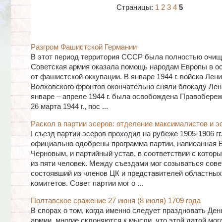
Страницы:
1
2
3
4
5
Разгром Фашистской Германии
В этот период территория СССР была полностью очище
Советская армия оказала помощь народам Европы в о
от фашистской оккупации. В январе 1944 г. войска Лени
Волховского фронтов окончательно сняли блокаду Лен
январе – апреле 1944 г. была освобождена Правобереж
26 марта 1944 г., пос ...
Раскол в партии эсеров: отделение максималистов и э
I съезд партии эсеров проходил на рубеже 1905-1906 гг
официально одобрены программа партии, написанная 
Черновым, и партийный устав, в соответствии с котор
из пяти человек. Между съездами мог созываться сове
состоявший из членов ЦК и представителей областных
комитетов. Совет партии мог о ...
Полтавское сражение 27 июня (8 июля) 1709 года
В спорах о том, когда именно следует праздновать Ден
армии, многие склоняются к мысли, что этой датой мог