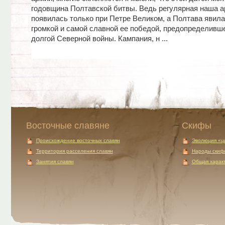
годовщина Полтавской битвы. Ведь регулярная наша 
появилась только при Петре Великом, а Полтава явил
громкой и самой славной ее победой, предопределивш
долгой Северной войны. Кампания, н ...
Восточные славяне
Скифы
Происхождение восточных славян
Эволюция «ц
Территория расселения славян
Народы скиф
Занятия славян
Общая характ