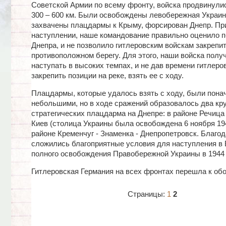
Советской Армии по всему фронту, войска продвинулис
300 – 600 км. Были освобождены левобережная Украин
захвачены плацдармы к Крыму, форсирован Днепр. Пр
наступлении, наше командование правильно оценило 
Днепра, и не позволило гитлеровским войскам закрепит
противоположном берегу. Для этого, наши войска полу
наступать в высоких темпах, и не дав времени гитлеро
закрепить позиции на реке, взять ее с ходу.
Плацдармы, которые удалось взять с ходу, были пона
небольшими, но в ходе сражений образовалось два кр
стратегических плацдарма на Днепре: в районе Речица 
Киев (столица Украины была освобождена 6 ноября 194
районе Кременчуг - Знаменка - Днепропетровск. Благо
сложились благоприятные условия для наступления в 
полного освобождения Правобережной Украины в 1944 г.
Гитлеровская Германия на всех фронтах перешла к обо
Страницы:
1
2