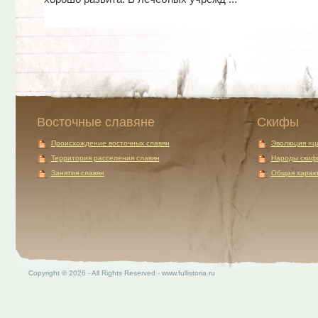
Восточные славяне
Скифы
Происхождение восточных славян
Эволюция «ц
Территория расселения славян
Народы скиф
Занятия славян
Общая характ
Copyright © 2026 - All Rights Reserved - www.fullistoria.ru