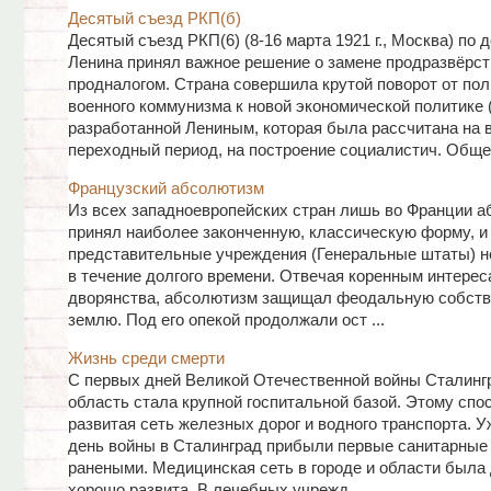
Десятый съезд РКП(б)
Десятый съезд РКП(6) (8-16 марта 1921 г., Москва) по 
Ленина принял важное решение о замене продразвёрст
продналогом. Страна совершила крутой поворот от пол
военного коммунизма к новой экономической политике (
разработанной Лениным, которая была рассчитана на 
переходный период, на построение социалистич. Общес
Французский абсолютизм
Из всех западноевропейских стран лишь во Франции 
принял наиболее законченную, классическую форму, и
представительные учреждения (Генеральные штаты) н
в течение долгого времени. Отвечая коренным интерес
дворянства, абсолютизм защищал феодальную собств
землю. Под его опекой продолжали ост ...
Жизнь среди смерти
С первых дней Великой Отечественной войны Сталинг
область стала крупной госпитальной базой. Этому спо
развитая сеть железных дорог и водного транспорта. У
день войны в Сталинград прибыли первые санитарные 
ранеными. Медицинская сеть в городе и области была
хорошо развита. В лечебных учрежд ...