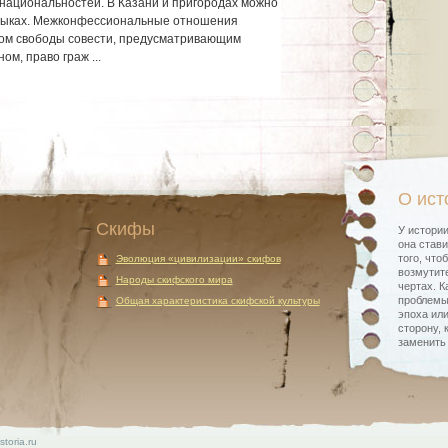
национальностей. В Казани и пригородах можно
языках. Межконфессиональные отношения
пом свободы совести, предусматривающим
ом, право граж ...
О ист
Скифы
У истории
она стави
того, что
Эволюция «цивилизации» скифов
возмутите
Народы скифского мира
чертах. К
проблемы
Общая характеристика скифской культуры
эпоха или
сторону, 
заменить
storia.ru