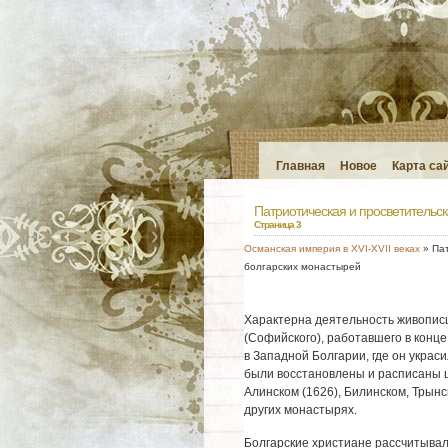
Главная
Новое
Карта са
Патриотическая и просветительс
Страница 3
Османская империя в XVI-XVII веках
» Пат
болгарских монастырей
Характерна деятельность живопис
(Софийского), работавшего в конце
в Западной Болгарии, где он украси
были восстановлены и расписаны це
Алинском (1626), Билинском, Трын
других монастырях.
Болгарские христиане рассчитывал