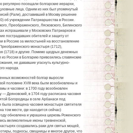
ию регулярно посещали болгарские иерархи,
уховные лица. Одним из них был упомянутый
исий (Рали), доставивший в Москву решение
0) об учреждении Патриаршества в России.
кого, Преображенского, Лясковского, Билинского
еках испрашивали у Московских Патриархов и
ние пострадавших обителей и защиту от
ки в Россию за милостыней на восстановление
Преображенского монастыря (1712),
я (1718) и другие. Помимо щедрых денежных
 из России в Болгарию привозились славянские
ржания, не дававшие угаснуть культурно-
го народа.
твенных возможностей болгар выросли
ой половине ХVIII века были возобновлены и
мы и часовни: в 1700 году возобновлен
у — Дряновский, в 1704 году расписана часовня
ятой Богородицы в селе Арбанаси под
еле была освящена часовня монастыря святителя
на том месте, где находится сейчас)
году обновлена и украшена церковь Роженского
лись великолепные иконы тревненской,
онастырях создавались раки для святых мощей,
потиры, подносы, свещницы и многое другое, что