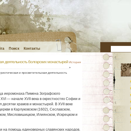
йта
Поиск
Контакты
кая деятельность болгарских монастырей
История
»
риотическая и просветительская деятельность
ца иеромонаха Пимена Зографского
 ХVI — начале ХVII века в окрестностях Софии и
л десятки храмов и монастырей. В ХVII веке
ркви в Карлуковском (1602), Сеславском,
ском, Мисловишицком, Илиянском, Искрецком и
и на помощь единоверных славянских народов,