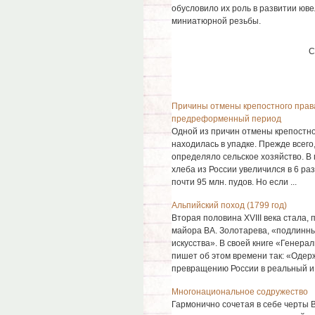
обусловило их роль в развитии ювел
миниатюрной резьбы.
С
Причины отмены крепостного права
предреформенный период
Одной из причин отмены крепостно
находилась в упадке. Прежде всего,
определяло сельское хозяйство. В
хлеба из России увеличился в 6 раз
почти 95 млн. пудов. Но если ...
Альпийский поход (1799 год)
Вторая половина XVIII века стала, 
майора ВА. Золотарева, «подлинн
искусства». В своей книге «Генера
пишет об этом времени так: «Оде
превращению России в реальный и 
Многонациональное содружество
Гармонично сочетая в себе черты В