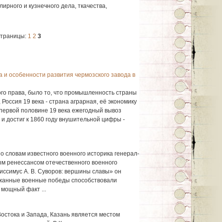
ирного и кузнечного дела, ткачества,
траницы:
1
2
3
 и особенности развития чермозского завода в
го права, было то, что промышленность страны
 Россия 19 века - страна аграрная, её экономику
 первой половине 19 века ежегодный вывоз
 и достиг к 1860 году внушительной цифры -
по словам известного военного историка генерал-
ым ренессансом отечественного военного
лиссимус А. В. Суворов: вершины славы» он
ржанные военные победы способствовали
мощный факт ...
остока и Запада, Казань является местом