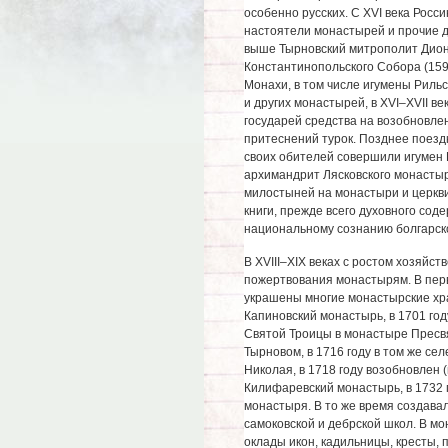
особенно русских. С XVI века Росс
настоятели монастырей и прочие д
выше Тырновский митрополит Дион
Константинопольского Собора (159
Монахи, в том числе игумены Рильс
и других монастырей, в ХVI–ХVII в
государей средства на возобновле
притеснений турок. Позднее поезд
своих обителей совершили игумен 
архимандрит Лясковского монастыр
милостыней на монастыри и церкви
книги, прежде всего духовного соде
национальному сознанию болгарско
В ХVIII–ХIХ веках с ростом хозяйс
пожертвования монастырям. В перв
украшены многие монастырские хра
Капиновский монастырь, в 1701 год
Святой Троицы в монастыре Пресв
Тырновом, в 1716 году в том же с
Николая, в 1718 году возобновлен (
Килифаревский монастырь, в 1732 
монастыря. В то же время создава
самоковской и дебрской школ. В м
оклады икон, кадильницы, кресты, 