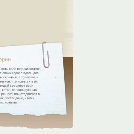
ории
 есть свое шарлатанство:
т своих героев вдаль для
бы скрыть все то низкое и
льное, что имеется в их
аждый век имеет свои
, которые последующая
 решает, или отодвигает в
как бесплодные, чтобы
 их новыми.