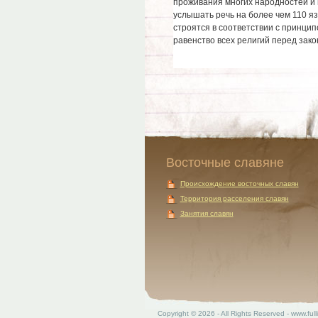
проживания многих народностей и 
услышать речь на более чем 110 
строятся в соответствии с принци
равенство всех религий перед закон
Восточные славяне
Происхождение восточных славян
Территория расселения славян
Занятия славян
Copyright © 2026 - All Rights Reserved - www.fulli