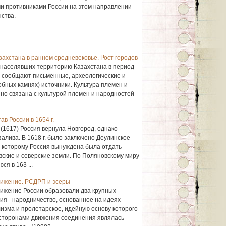
и противниками России на этом направлении
нства.
ахстана в раннем средневековье. Рост городов
, населявших территорию Казахстана в период
.), сообщают письменные, археологические и
бных камнях) источники. Культура племен и
енно связана с культурой племен и народностей
в России в 1654 г.
(1617) Россия вернула Новгород, однако
алива. В 1618 г. было заключено Деулинское
 которому Россия вынуждена была отдать
вские и северские земли. По Поляновскому миру
я в 163 ...
ижение. РСДРП и эсеры
ижение России образовали два крупных
я - народничество, основанное на идеях
лизма и пролетарское, идейную основу которого
сторонами движения соединения являлась