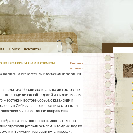
йта
Поиск
Контакты
о на юго-восточном и восточном
Внешняя
политика
а Грозного на юго-восточном и восточном направлении .
яя политика России делилась на два основных
е. На западе основной задачей являлась борьба
о – востоке и востоке борьба с казанским и
своения Сибири, а на юге - защита страны от
о значению было восточное направление.
ы образовались несколько самостоятельных
янно угрожали русским землям. К тому же под их
земли и Волжский торговый путь, имевший