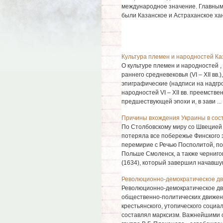
международное значение. Главным
были Казанское и Астраханское ха
Культура племен и народностей Каз
О культуре племен и народностей 
раннего средневековья (VI – XII вв
эпиграфические (надписи на надгро
народностей VI – XII вв. преемств
предшествующей эпохи и, в зави ...
Причины вхождения Украины в соста
По Столбовскому миру со Швецией 
потеряла все побережье Финского з
перемирие с Речью Посполитой, по
Польше Смоленск, а также черниго
(1634), который завершил начавшуюс
Революционно-демократическое дв
Революционно-демократическое дв
общественно-политических движени
крестьянского, утопического социа
составлял марксизм. Важнейшими 