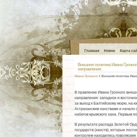
Главная
Новое
Карта са
Внешняя политика Ивана Грозног
направлении .
Ивана Грозного
» Внешняя политика Иван
В правление Ивана Грозного внешн
направления: западное и восточно
за выход к Балтийскому морю, на юг
Астраханским ханствами и начало о
набегов крымского хана. Первым п
В результате распада Золотой Орд
государств (ханств), которые посто
контролем находились поволжские 