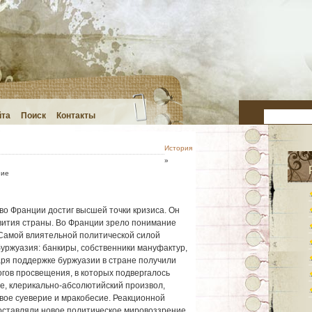
йта
Поиск
Контакты
История
»
ние
во Франции достиг высшей точки кризиса. Он
вития страны. Во Франции зрело понимание
Самой влиятельной политической силой
уржуазия: банкиры, собственники мануфактур,
ря поддержке буржуазии в стране получили
гов просвещения, в которых подвергалось
е, клерикально-абсолютийский произвол,
вое суеверие и мракобесие. Реакционной
оставляли новое политическое мировоззрение.