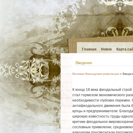
Главная
Новое
Карта са
Введение
Великая Французкая революция
» Введе
К концу 18 века феодальный строй 
стал тормозом экономического раз
необходимости глубоких перемен. 
антифеодального движения была б
купцы и предприниматели. Благода
широкую известность труды идеоло
критике феодальное мировоззрени
сословные привилегии, средневеко
идеологии просветители противоп