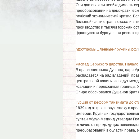
Они доказывали необходимость се
преобразований на демократическо
глубокий экономический кризис. В
большей части страны оказались по
производство и тысячи горожан ост
французская буржуазная революц
http://промышленные-пружины.рф/
Распад Сербского царства. Начало
В правление сына Душана, царя У
распадается на ряд владений, пра
центральной властью и ведут межд
коалиции и перекраивая границы. У
Эпире обосновался Душанов брат с т
Турция от реформ танзимата до с
1839 год открыл новую эпоху в пр
империи. Крупный государственны
султан Абдул-Меджид утвердил Гю
отличие от предыдущих нововведен
преобразований в области права, эк