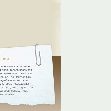
ории
 есть свое шарлатанство:
т своих героев вдаль для
бы скрыть все то низкое и
льное, что имеется в их
аждый век имеет свои
, которые последующая
 решает, или отодвигает в
как бесплодные, чтобы
 их новыми.