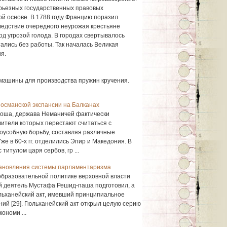
рьезных государственных правовых
й основе. В 1788 году Францию поразил
следствие очередного неурожая крестьяне
д угрозой голода. В городах свертывалось
ались без работы. Так началась Великая
ия.
машины для производства пружин кручения.
 османской экспансии на Балканах
роша, держава Неманичей фактически
вители которых перестают считаться с
оусобную борьбу, составляя различные
же в 60-х гг. отделились Эпир и Македония. В
итулом царя сербов, гр ...
тановления системы парламентаризма
еобразовательной политике верховной власти
й деятель Мустафа Решид-паша подготовил, а
льханейский акт, имевший принципиальное
ий [29]. Гюльханейский акт открыл целую серию
ономи ...