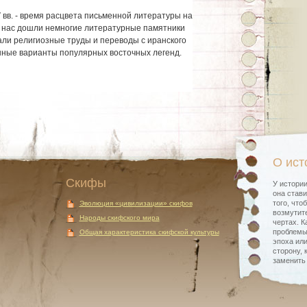
V вв. - время расцвета письменной литературы на
о нас дошли немногие литературные памятники
али религиозные труды и переводы с иранского
анные варианты популярных восточных легенд.
О ист
Скифы
У истории
она стави
того, что
Эволюция «цивилизации» скифов
возмутите
Народы скифского мира
чертах. К
проблемы
Общая характеристика скифской культуры
эпоха или
сторону, 
заменить