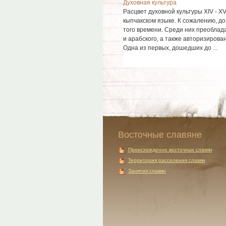
Духовная культура
Расцвет духовной культуры XIV - X
кыпчакском языке. К сожалению, д
того времени. Среди них преоблад
и арабского, а также авторизиров
Одна из первых, дошедших до ...
Восточные славяне
Происхождение восточных славян
Территория расселения славян
Занятия славян