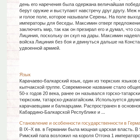
день его наречения была одержана величайшая побед
берут оружие и выступают навстречу друг другу. Меж 
и голое поле, которое называли Серены. На поле выхо
императоры для беседы. Максимин отверг предложени
заключить мир, так как он презирал его и думал, что с
Лициния, поскольку он скуп на дары. Максимин надеял
войска Лициния без боя и двинуться дальше на Конста
удвоенной армией.
Язык
Карачаево-балкарский язык, один из тюркских языков 
кыпчакской группе. Современное название стало обще
50-х годов 20 века, ранее он назывался горско-татарски
тюркским, татарско-джагатайским. Используется двум
карачаевцами и балкарцами. Распространен в основно
Кабардино-Балкарской Республике и ...
Становление и особенности государственности в Герм
В IX–X вв. в Германии была мощная царская власть. В 
Римский папа возложил на короля Отгона 1 императорс