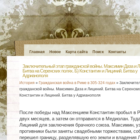
Главная
Новое
Карта сайта
Поиск
Контакты
Заключительный этап гражданской войны. Максимин Даза и Л
Битва на Серенских полях. Б) Константин и Лициний. Битва у
Адрианополя
История
»
Гражданская война в Риме в 305-324 годах
» Заключител
гражданской войны. Максимин Даза и Лициний. Битва на Серенских
Константин и Лициний. Битва у Адрианополя
После победы над Максенцием Константин пробыл в Р
двух месяцев, а затем он отправился в Медиолан. Туд
Лициний для заключения брачного союза. Максимин, узн
противники были заняты свадебными торжествами, соб
перешел границу, разделявшую его земли и владения 