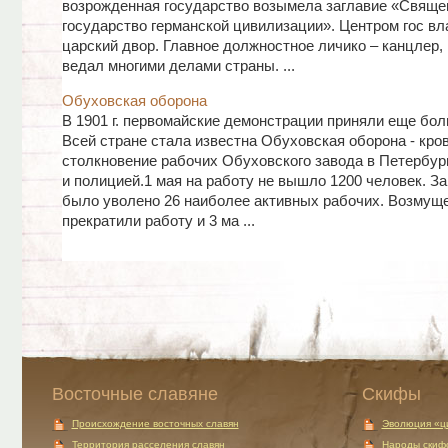
возрожденная государство возымела заглавие «Свяще
государство германской цивилизации». Центром гос вл
царский двор. Главное должностное личико – канцлер,
ведал многими делами страны. ...
Обуховская оборона
В 1901 г. первомайские демонстрации приняли еще бол
Всей стране стала известна Обуховская оборона - кро
столкновение рабочих Обуховского завода в Петербур
и полицией.1 мая на работу не вышло 1200 человек. За
было уволено 26 наиболее активных рабочих. Возмущ
прекратили работу и 3 ма ...
Восточные славяне
Скифы
Происхождение восточных славян
Эволюция «ц
Территория расселения славян
Народы скиф