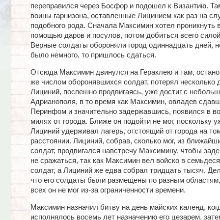
переправился через Босфор и подошел к Византию. Та
воины гарнизона, оставленные Лицинием как раз на сл
подобного рода. Сначала Максимин хотел проникнуть в
помощью даров и посулов, потом добиться всего сило
Верные солдаты обороняли город одиннадцать дней, но
было немного, то пришлось сдаться.
Отсюда Максимин двинулся на Гераклею и там, остан
же числом оборонявшихся солдат, потерял несколько д
Лициний, поспешно продвигаясь, уже достиг с неболь
Адрианополя, в то время как Максимин, овладев сдав
Перинфом и значительно задержавшись, появился в в
милях от города. Ближе он подойти не мог, поскольку у
Лициний удерживал лагерь, отстоящий от города на то
расстоянии. Лициний, собрав, сколько мог, из ближайш
солдат, продвигался навстречу Максимину, чтобы задер
не сражаться, так как Максимин вел войско в семьдес
солдат, а Лициний же едва собрал тридцать тысяч. Дел
что его солдаты были размещены по разным областям,
всех он не мог из-за ограниченности времени.
Максимин назначил битву на день майских календ, ког
исполнялось восемь лет назначению его цезарем, зате