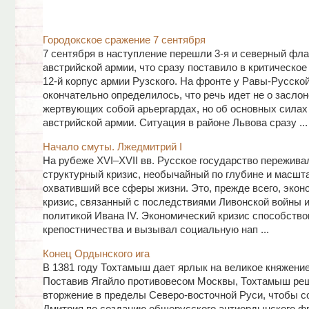
Городокское сражение 7 сентября
7 сентября в наступление перешли 3-я и северный фла
австрийской армии, что сразу поставило в критическо
12-й корпус армии Рузского. На фронте у Равы-Русско
окончательно определилось, что речь идет не о заслоне
жертвующих собой арьергардах, но об основных силах 
австрийской армии. Ситуация в районе Львова сразу ...
Начало смуты. Лжедмитрий I
На рубеже XVI–XVII вв. Русское государство пережива
структурный кризис, необычайный по глубине и масшта
охвативший все сферы жизни. Это, прежде всего, экон
кризис, связанный с последствиями Ливонской войны 
политикой Ивана IV. Экономический кризис способств
крепостничества и вызывал социальную нап ...
Конец Ордынского ига
В 1381 году Тохтамыш дает ярлык на великое княжение
Поставив Ягайло противовесом Москвы, Тохтамыш ре
вторжение в пределы Северо-восточной Руси, чтобы с