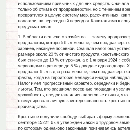
использованием привычных для них средств. Сначала
только об отказе от продразверстки, но с течением в
превратился в целую систему мер, рассчитанных, как т
полагали, на переходный период от Капитализма к со
предусматривал:
1. В области сельского хозяйства — замену продразве
продналогом, который был меньше, чем продразверстк
заранее, накануне посевной. Сначала налог был устан
размере около 20 % от чистого продукта крестьянского 
был снижен до 10 % от урожая, а с 1 января 1924 г. со
червонцами в размере до 5 % дохода с одного двора. Х
продналог был в два раза меньше, чем продразверстка
факты, когда на территория Беларуси иногда наблюдал
Налог имел прогрессивный характер, середняки и бедн
льготы. Тем, кто расширял посевные площади и увели
урожайность, предоставлялись налоговые скидки, что
стимулировало личную заинтересованность крестьян 
производства.
Крестьяне получили свободу выбирать форму землепо
сентябре 1922т. был утвержден Закон о трудовом земл
по которому одинаково законными признавались артел