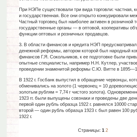
При НЭПе существовали три вида торговли: частная, 
и государственная. Все они открыто конкурировали ме
Частный торговец был наиболее активен в розничной т
государственные органы — в оптовой, кооперативы об
функции оптовых и розничных продавцов.
3. В области финансов и кредита НЭП предусматривал
денежной реформы, автором которой был народный ко
финансов Г.Я. Сокольников, к ее подготовке были при
опытные специалисты, например Н.Н. Кутлер, участво
проведении знаменитой реформы С.Ю. Витте в 1895—18
В 1922 г. Госбанк выпустил в обращение червонцы, ко
обменивались на золото (1 червонец = 10 дореволюци
золотым рублям = 7,74 г чистого золота). Одновременно
1923 гг. были выпущены совзнаки и проведены две ден
первой один рубль образца 1922 г. равнялся 10000 ста
второй — один рубль образца 1923 г. был равен 100 ру
1922 г.
Страницы:
1
2