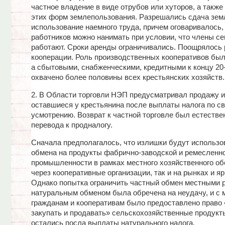
частное владение в виде отрубов или хуторов, а такж
этих форм землепользования. Разрешались сдача земл
использование наемного труда, причем оговаривалось,
работников можно нанимать при условии, что члены се
работают. Сроки аренды ограничивались. Поощрялось 
кооперации. Роль производственных кооперативов бы
а сбытовыми, снабженческими, кредитными к концу 20-х
охвачено более половины всех крестьянских хозяйств.
2. В Области торговли НЭП предусматривал продажу 
оставшиеся у крестьянина после выплаты налога по с
усмотрению. Возврат к частной торговле был естестве
перевода к продналогу.
Сначала предполагалось, что излишки будут использо
обмена на продукты фабрично-заводской и ремесленн
промышленности в рамках местного хозяйственного об
через кооперативные организации, так и на рынках и я
Однако попытка ограничить частный обмен местными 
натуральным обменом была обречена на неудачу, и с ма
гражданам и кооперативам было предоставлено право 
закупать и продавать» сельскохозяйственные продукт
остались посла выплаты натурального налога.