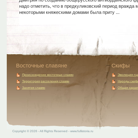
Дмитрия по созданию общерусского антиордынского фр
надо отметить, что в предкуликовский период вражда 
некоторыми княжескими домами была приту ...
Восточные славяне
Скифы
Происхождение восточных славян
Эволюция «ц
Территория расселения славян
Народы скиф
Занятия славян
Общая характ
Copyright © 2026 - All Rights Reserved - www.fullistoria.ru