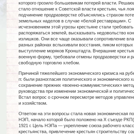
которого грозило большевикам потерей власти. Реша
стало отношение к Советской власти крестьян, чья ло
подчинение продразверстке объяснялись страхом поте
земельных наделов в случае «белой реставрации». С
исчезновением этой угрозы крестьяне стали требовать
распоряжаться землей, высказывать недовольство ко
излишков. Они все чаще оказывали сопротивление вла
разных районах вспыхивали восстания, пиком которых
выступление моряков Кронштадта. Вчерашние крестьян
военную форму, требовали отмены продразверстки и р
свободную торговлю хлебом.
Причиной тяжелейшего экономического кризиса на ру
гг. были разногласия политического и экономического х
сохранение прежних «военно-коммумистических» мето
руководства при изменении экономической и политичес
Встал вопрос о срочном пересмотре методов управле
и хозяйством.
Ответом на эти вопросы стала новая экономическая п
НЭП, начало которой было положено на X съезде РКП(
1921 г. Цель НЭПа — укрепление союза рабочего клас
крестьянства, привлечение крестьян строительству со