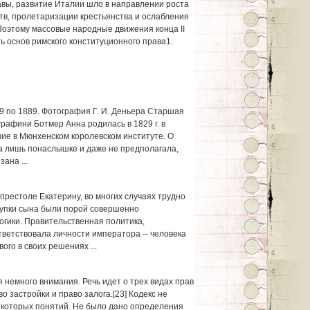
вы, развитие Италии шло в направлении роста
тв, пролетаризации крестьянства и ослабления
 Поэтому массовые народные движения конца II
нить основ римского конституционного права1.
 по 1889. Фотография Г. И. Деньера Старшая
графини Ботмер Анна родилась в 1829 г. в
ие в Мюнхенском королевском институте. О
а лишь понаслышке и даже не предполагала,
ана ...
престоле Екатерину, во многих случаях трудно
тупки сына были порой совершенно
гики. Правительственная политика,
тветствовала личности императора -- человека
ого в своих решениях ...
 немного внимания. Речь идет о трех видах прав
о застройки и право залога.[23] Кодекс не
екоторых понятий. Не было дано определения