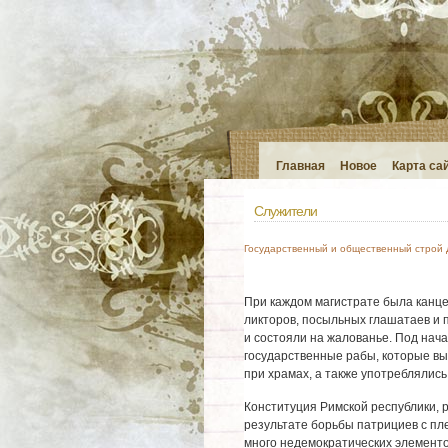
Главная
Новое
Карта са
Служители
Государственный и общественный строй
При каждом магистрате была канце
ликторов, посыльных глашатаев и 
и состояли на жалованье. Под нач
государственные рабы, которые в
при храмах, а также употреблялись
Конституция Римской республики, р
результате борьбы патрициев с пл
много недемократических элементо