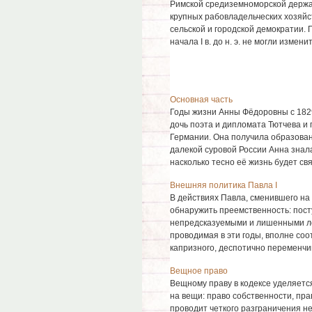
Римской средиземноморской держа
крупных рабовладельческих хозяйс
сельской и городской демократии.
начала I в. до н. э. не могли изме
Основная часть
Годы жизни Анны Фёдоровны с 1829
дочь поэта и дипломата Тютчева и 
Германии. Она получила образован
далекой суровой России Анна знал
насколько тесно её жизнь будет связ
Внешняя политика Павла I
В действиях Павла, сменившего на 
обнаружить преемственность: пос
непредсказуемыми и лишенными ло
проводимая в эти годы, вполне соо
капризного, деспотично переменчив
Вещное право
Вещному праву в кодексе уделяется
на вещи: право собственности, прав
проводит четкого разграничения н