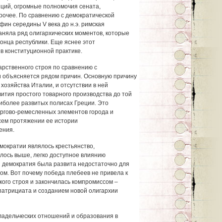
иций, огромные полномочия сената,
рочее. По сравнению с демократической
ин середины V века до н.э. римская
няла ряд олигархических моментов, которые
конца республики. Еще яснее этот
в конституционной практике.
арственного строя по сравнению с
 объясняется рядом причин. Основную причину
 хозяйства Италии, и отсутствии в ней
ития простого товарного производства до той
аиболее развитых полисах Греции. Это
ргово-ремесленных элементов города и
сем протяжении ее истории
ения.
мократии являлось крестьянство,
алось выше, легко доступное влиянию
 демократия была развита недостаточно для
вом. Вот почему победа плебеев не привела к
ого строя и закончилась компромиссом –
патрициата и созданием новой олигархии
ладельческих отношений и образования в