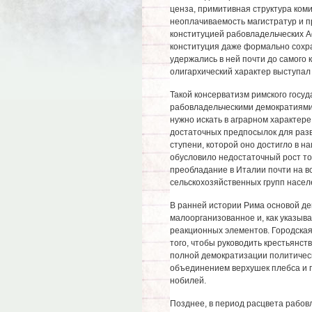
ценза, примитивная структура ком
неоплачиваемость магистратур и п
конституцией рабовладельческих Аф
конституция даже формально сохра
удержались в ней почти до самого 
олигархический характер выступал 
Такой консерватизм римского госуд
рабовладельческими демократиями
нужно искать в аграрном характере
достаточных предпосылок для разв
ступени, которой оно достигло в н
обусловило недостаточный рост то
преобладание в Италии почти на в
сельскохозяйственных групп насел
В ранней истории Рима основой де
малоорганизованное и, как указыв
реакционных элементов. Городская
того, чтобы руководить крестьянст
полной демократизации политическ
объединением верхушек плебса и 
нобилей.
Позднее, в период расцвета рабов