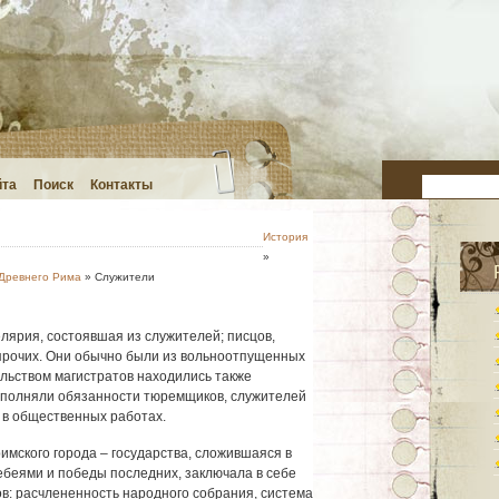
йта
Поиск
Контакты
История
»
 Древнего Рима
» Служители
лярия, состоявшая из служителей; писцов,
прочих. Они обычно были из вольноотпущенных
альством магистратов находились также
ыполняли обязанности тюремщиков, служителей
 в общественных работах.
имского города – государства, сложившаяся в
ебеями и победы последних, заключала в себе
в: расчлененность народного собрания, система