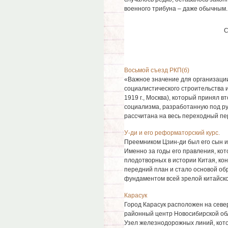
военного трибуна – даже обычным.
С
Восьмой съезд РКП(б)
«Важное значение для организации
социалистического строительства 
1919 г., Москва), который принял 
социализма, разработанную под р
рассчитана на весь переходный пери
У-ди и его реформаторский курс.
Преемником Цзин-ди был его сын и п
Именно за годы его правления, кот
плодотворных в истории Китая, ко
передний план и стало основой обр
фундаментом всей зрелой китайской
Карасук
Город Карасук расположен на север
районный центр Новосибирской обл
Узел железнодорожных линий, котор