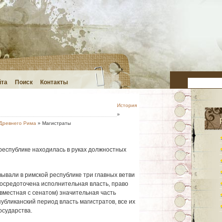
йта
Поиск
Контакты
История
»
 Древнего Рима
» Магистраты
республике находилась в руках должностных
ывали в римской республике три главных ветви
сосредоточена исполнительная власть, право
вместная с сенатом) значительная часть
бликанский период власть магистратов, все их
осударства.