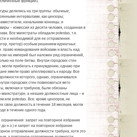
елигиозные функции1.
туры делились на три группы: обычные,
оянными интервалами, как цензоры;
заместители, начальники конницы; и
виры – комиссия из десяти человек, созданная в
ава. Все магистраты обладали potestas, т.е.
сти и необходимой для ее отправления.
атор, претор) особым решением куриатных
е. право командования войсками и власть над
ески на империй был наложен ряд ограничений,
олько на поле битвы. Внутри городских стен
 могли прибегать к принуждению, однако при
ане имели право апеллировать к народу. Все
 должности которого, однако, ограничивался
утри городских стен повиноваться вето
ты, включая и трибунов, были обязаны
о магистратуре, а низшие должностные лица – и
 или potestas. Все, кроме цензоров, не
 свою должность в течение 18 месяцев, могли
оде в течение одного года.
 ограничения: запрет на повторное избрание
 до н.э.) и запрет на повторное избрание
вторное отправление должности трибуна, хотя это
нным, а повторное отправление должности