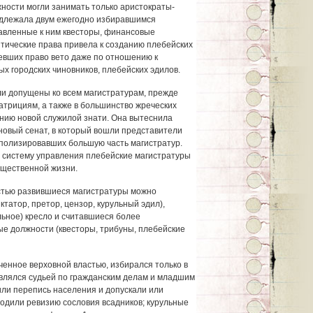
ости могли занимать только аристократы-
адлежала двум ежегодно избиравшимся
авленные к ним квесторы, финансовые
итические права привела к созданию плебейских
мевших право вето даже по отношению к
ых городских чиновников, плебейских эдилов.
ыли допущены ко всем магистратурам, прежде
трициям, а также в большинство жреческих
ению новой служилой знати. Она вытеснила
овый сенат, в который вошли представители
полизировавших большую часть магистратур.
 систему управления плебейские магистратуры
щественной жизни.
остью развившиеся магистратуры можно
ктатор, претор, цензор, курульный эдил),
льное) кресло и считавшиеся более
е должности (квесторы, трибуны, плебейские
ченное верховной властью, избирался только в
влялся судьей по гражданским делам и младшим
или перепись населения и допускали или
водили ревизию сословия всадников; курульные