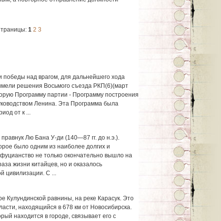
траницы:
1
2
3
 победы над врагом, для дальнейшего хода
имели решения Восьмого съезда РКП(6)(март
вторую Программу партии - Программу построения
уководством Ленина. Эта Программа была
од от к ...
равнук Лю Бана У-ди (140—87 гг. до н.э.).
орое было одним из наиболее долгих и
нфуцианство не только окончательно вышло на
аза жизни китайцев, но и оказалось
 цивилизации. С ...
е Кулундинской равнины, на реке Карасук. Это
асти, находящийся в 678 км от Новосибирска.
ый находится в городе, связывает его с