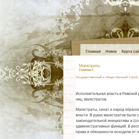
Главная
Новое
Карта са
Магистраты
Страница 1
Государственный и общественный строй
Исполнительная власть в Римской 
лиц, магистратов.
Магистраты, сенат и народ образов
власти. В руках магистратов была 
законодательной инициативы и (со
административных функций. В респу
права и обязанности исходили от г