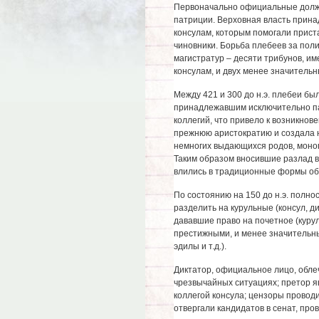
Первоначально официальные должн
патриции. Верховная власть прин
консулам, которым помогали прист
чиновники. Борьба плебеев за пол
магистратур – десяти трибунов, и
консулам, и двух менее значительн
Между 421 и 300 до н.э. плебеи б
принадлежавшим исключительно па
коллегий, что привело к возникнов
прежнюю аристократию и создала н
немногих выдающихся родов, моно
Таким образом вносившие разлад в
влились в традиционные формы об
По состоянию на 150 до н.э. полн
разделить на курульные (консул, ди
дававшие право на почетное (куру
престижными, и менее значительны
эдилы и т.д.).
Диктатор, официальное лицо, обле
чрезвычайных ситуациях; претор я
коллегой консула; цензоры провод
отвергали кандидатов в сенат, про