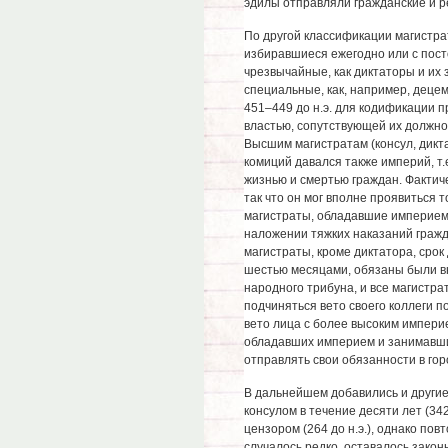
эдилы отправляли гражданские и р
По другой классификации магистра
избиравшиеся ежегодно или с пост
чрезвычайные, как диктаторы и их 
специальные, как, например, децем
451–449 до н.э. для кодификации пр
властью, сопутствующей их должно
Высшим магистратам (консул, дикт
комиций давался также империй, т.
жизнью и смертью граждан. Фактич
так что он мог вполне проявиться т
магистраты, обладавшие империем,
наложении тяжких наказаний гражд
магистраты, кроме диктатора, срок
шестью месяцами, обязаны были вн
народного трибуна, и все магистра
подчиняться вето своего коллеги п
вето лица с более высоким империем
обладавших империем и занимавших
отправлять свои обязанности в гор
В дальнейшем добавились и другие
консулом в течение десяти лет (342
цензором (264 до н.э.), однако по
случалось редко, оставалось зако