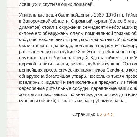
ловящих и спутывающих лошадей.
Уникальные вещи были найдены в 1969–1970 гг. в Гайм
в Запорожской области. Огромный курган (более 8 м вы
диаметре) стоял в окружении семидесяти небольших к
склоне его обнаружены следы поминальной тризны: о
сосудов, наконечники стрел, кости животных. У основа
были открыты два входа, ведущих в подземную камеру
расположенную на глубине 8 м. Это погребальное соо
служило царской усыпальницей. Здесь найдены атриб
царской власти – чаши, ритоны, кубок и кувшин. Это од
ценнейших археологических памятников Скифии, в кот
обнаружена богатейшая утварь, несколько тысяч прев
ювелирных изделий и великолепные предметы из тайни
серебряные ритуальные сосуды, деревянные чаши с 
золотыми пластинками по венчику, два ритона для вин
кувшины (килики) с золотыми раструбами и чаша.
Страницы:
1
2
3
4
5