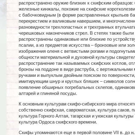
распространено оружие близких к скифским образцов:
железные кинжалы, похожие на скифские коротколезв
с бабочковидным (в форме расправленных крыльев ба
перекрестием и валиковым навершием, и многочислен
разновидности трехлопастных и трехгранных втульчат
черешковых наконечников стрел. В степях также были
распространены одинаковые или близкие по устройств
псалии, а из предметов искусства – бронзовые или зо
изображения оленя с ветвистыми рогами и подогнутым
общности материальной и духовной культуры свидете
распространение так называемых скифских котлов, от
бронзы на поддоне в виде раструба, с вертикальными
ручками и выпуклым двойным пояском по поверхности
имитирующим шнур и круглых бляшек – символов солнц
появление обширных погребальных склепов, одинаков
алтарей и глиняной посуды.
К основным культурам скифо-сибирского мира относят
собственно скифская, савроматская, культура саков, 
культура Горного Алтая, тагарская и уюкская культуры
культура Ордоса скифского времени.
Скифы упоминаются еще в первой половине VII в. до н. 