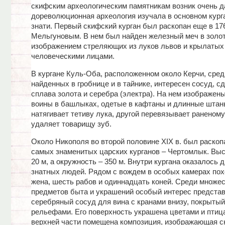
скифским археологическим памятникам возник очень д
дореволюционная археология изучала в основном кург
знати. Первый скифский курган был раскопан еще в 1763
Мельгуновым. В нем был найден железный меч в золот
изображением стреляющих из луков львов и крылатых
человеческими лицами.
В кургане Куль-Оба, расположенном около Керчи, сред
найденных в гробнице и в тайнике, интересен сосуд, с
сплава золота и серебра (электра). На нем изображен
воины в башлыках, одетые в кафтаны и длинные штан
натягивает тетиву лука, другой перевязывает раненому 
удаляет товарищу зуб.
Около Никополя во второй половине XIX в. был раскоп
самых знаменитых царских курганов – Чертомлык. Выс
20 м, а окружность – 350 м. Внутри кургана оказалось 
знатных людей. Рядом с вождем в особых камерах по
жена, шесть рабов и одиннадцать коней. Среди множе
предметов быта и украшений особый интерес предста
серебряный сосуд для вина с кранами внизу, покрыты
рельефами. Его поверхность украшена цветами и птица
верхней части помещена композиция, изображающая с