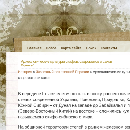
Главная
Новое
Карта сайта
Поиск
Контакты
Археологические культуры скифов, савроматов и саков
Страница 1
История
»
Железный век степной Евразии
» Археологические куль
савроматов и саков
В середине I тысячелетия до н. э. в эпоху раннего желе
степях современной Украины, Поволжья, Приуралья, К
Южной Сибири – от Дуная на западе до Забайкалья и 
(Северо-Восточный Китай) на востоке – сложились кул
называемого скифо-сибирского мира.
На обширной территории степей в раннем железном ве