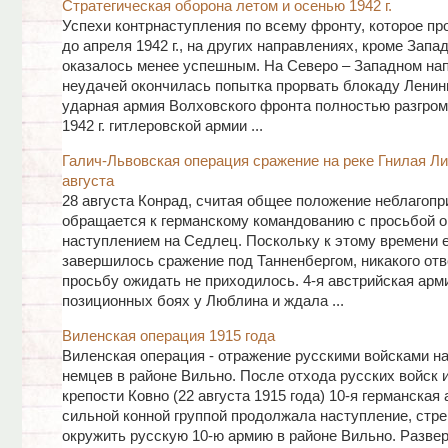
Стратегическая оборона летом и осенью 1942 г.
Успехи контрнаступления по всему фронту, которое п
до апреля 1942 г., на других направлениях, кроме Запад
оказалось менее успешным. На Северо – Западном на
неудачей окончилась попытка прорвать блокаду Ленингр
ударная армия Волховского фронта полностью разгром
1942 г. гитлеровской армии ...
Галич-Львовская операция сражение на реке Гнилая Ли
августа
28 августа Конрад, считая общее положение неблагопр
обращается к германскому командованию с просьбой о
наступлением на Седлец. Поскольку к этому времени 
завершилось сражение под Танненбергом, никакого отв
просьбу ожидать не приходилось. 4-я австрийская арм
позиционных боях у Люблина и ждала ...
Виленская операция 1915 года
Виленская операция - отражение русскими войсками н
немцев в районе Вильно. После отхода русских войск 
крепости Ковно (22 августа 1915 года) 10-я германская 
сильной конной группой продолжала наступление, стр
окружить русскую 10-ю армию в районе Вильно. Разве