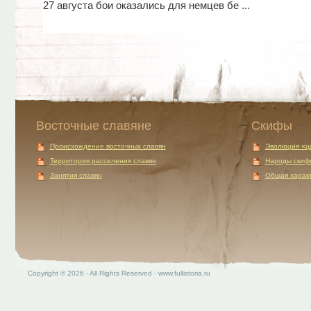
27 августа бои оказались для немцев бе ...
Восточные славяне
Скифы
Происхождение восточных славян
Эволюция «ц
Территория расселения славян
Народы скиф
Занятия славян
Общая характ
Copyright © 2026 - All Rights Reserved - www.fullistoria.ru