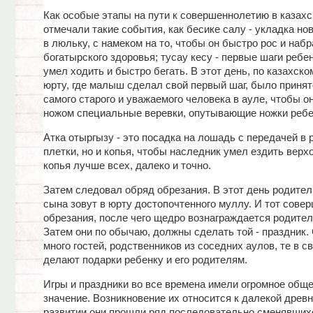
Как особые этапы на пути к совершеннолетию в казахс
отмечали такие события, как бесике салу - укладка но
в люльку, с намеком на то, чтобы он быстро рос и наб
богатырского здоровья; тусау кесу - первые шаги ребен
умел ходить и быстро бегать. В этот день, по казахско
юрту, где малыш сделал свой первый шаг, было принят
самого старого и уважаемого человека в ауле, чтобы о
ножом специальные веревки, опутывающие ножки ребе
Атка отыргызу - это посадка на лошадь с передачей в 
плетки, но и копья, чтобы наследник умел ездить верх
копья лучше всех, далеко и точно.
Затем следовал обряд обрезания. В этот день родител
сына зовут в юрту достопочтенного муллу. И тот сове
обрезания, после чего щедро вознаграждается родител
Затем они по обычаю, должны сделать той - праздник.
много гостей, родственников из соседних аулов, те в с
делают подарки ребенку и его родителям.
Игры и праздники во все времена имели огромное общ
значение. Возникновение их относится к далекой древн
развитии они прошли ряд последовательно сменявших