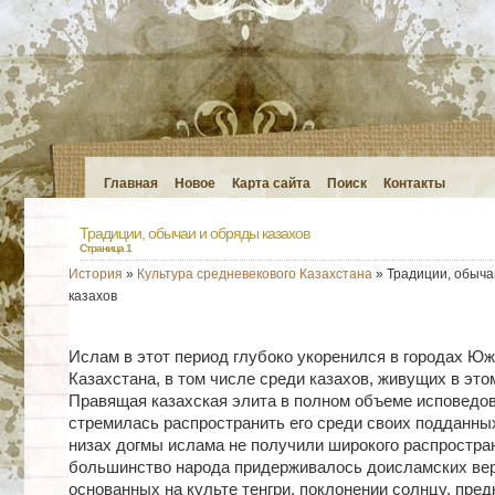
Главная
Новое
Карта сайта
Поиск
Контакты
Традиции, обычаи и обряды казахов
Страница 1
История
»
Культура средневекового Казахстана
» Традиции, обыча
казахов
Ислам в этот период глубоко укоренился в городах Юж
Казахстана, в том числе среди казахов, живущих в этом
Правящая казахская элита в полном объеме исповедо
стремилась распространить его среди своих подданны
низах догмы ислама не получили широкого распростра
большинство народа придерживалось доисламских вер
основанных на культе тенгри, поклонении солнцу, пред