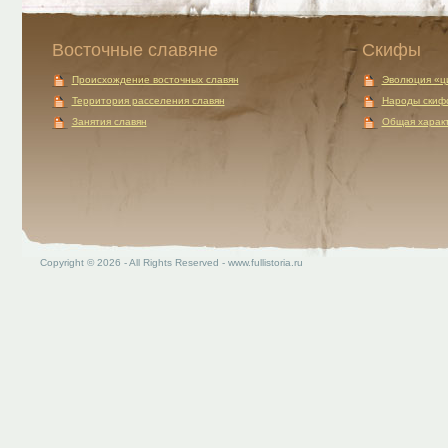
Восточные славяне
Скифы
Происхождение восточных славян
Эволюция «ц
Территория расселения славян
Народы скиф
Занятия славян
Общая характ
Copyright © 2026 - All Rights Reserved - www.fullistoria.ru