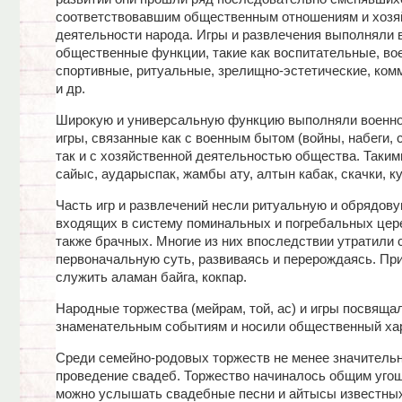
соответствовавшим общественным отношениям и хозя
деятельности народа. Игры и развлечения выполняли в
общественные функции, такие как воспитательные, во
спортивные, ритуальные, зрелищно-эстетические, ком
и др.
Широкую и универсальную функцию выполняли военно
игры, связанные как с военным бытом (войны, набеги, 
так и с хозяйственной деятельностью общества. Таким
сайыс, аударыспак, жамбы ату, алтын кабак, скачки, ку
Часть игр и развлечений несли ритуальную и обрядов
входящих в систему поминальных и погребальных цер
также брачных. Многие из них впоследствии утратили 
первоначальную суть, развиваясь и перерождаясь. Пр
служить аламан байга, кокпар.
Народные торжества (мейрам, той, ас) и игры посвяща
знаменательным событиям и носили общественный хар
Среди семейно-родовых торжеств не менее значител
проведение свадеб. Торжество начиналось общим уго
можно услышать свадебные песни и айтысы известных