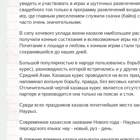
увидеть и участвовать в играх и шуточных развлечени
свадебного тоя только в программу развлечений вход
игр, где главным увеселением служили скачки (байга) с
часто очень значительными.
В силу кочевого уклада жизни казахов наибольшее ра
получили конные состязания и всевозможные игры на 
Почитание к лошади и любовь к конным играм стали тр
сохранившейся до наших дней.
Большой популярностью в народе пользовались борьб
курес), разновидность которой встречались и у других
Средней Азии. Казакша курес проводился на всех праз
напоминал вольную борьбу, правда, без весовых катег
Отличительной чертой казакша курес является отсутс
партере и производится она только на поясах и стоя.
Среди всех праздников казахов почетнейшее место за
Наурыз.
Современное казахское название Нового года - Наурыз
персидского языка: нау - новый, руз - день.
В прежние времена казахи называли началом нового г