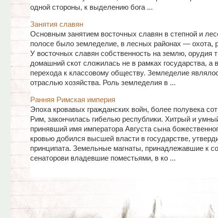
одной стороны, к выделению бога ...
Занятия славян
Основным занятием восточных славян в степной и лес
полосе было земледелие, в лесных районах — охота, 
У восточных славян собственность на землю, орудия т
домашний скот сложилась не в рамках государства, а 
перехода к классовому обществу. Земледелие являло
отраслью хозяйства. Роль земледелия в ...
Ранняя Римская империя
Эпоха кровавых гражданских войн, более полувека со
Рим, закончилась гибелью республики. Хитрый и умны
принявший имя императора Августа сына божественног
кровью добился высшей власти в государстве, утверд
принципата. Земельные магнаты, принадлежавшие к с
сенаторови владевшие поместьями, в ко ...