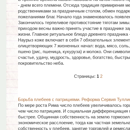
- днем всего племени. Отсюда традиция примирения м
родственниками за праздничным столом, обмен подарк
пожеланиями благ. Начало года знаменовалось появле
Закончилось терпеливое противостояние тяготам зимы,
приходом весны важно принять участие в празднике з
жизни. Главное ритуальное блюдо древнего праздника -
Наурыз коже включает в себя 7 обязательных элемент
олицетворяющих 7 жизненных начал: вода, мясо, соль,
пшено (рис, пшеница, кукуруза) и молоко. Они символ
счастье, удачу, мудрость, здоровье, богатство, быстры
покровительство неба.
Страницы:
1
2
Борьба плебеев с патрициями. Реформа Сервия Тулли
По мере роста Рима число плебеев увеличивалось гор
чем число патрициев. И социальная дифференциация
быстрее. Общинная собственность на землю тормозил
экономическое расслоение, тогда как частная земельн
собственность у плебеев, занятие торговлей и ремесла