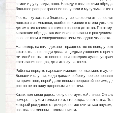
земли и духу воды, огню. Наряду с языческими обряда
большее распространение получали и мусульманские 
Поскольку жизнь и благополучие зависели от вынослив
ловкости и смекалки, особое внимание в степи уделял
детям этих качеств с самого раннего детства. Поэтому
казахские обряды так или иначе связаны с рождением,
юношеством и совершеннолетием молодого человека.
Например, на шильдехане - празднестве по поводу ро
состоятельные люди делали щедрые угощения с приг
жителей не только своего, но и соседних аулов, устра
состязания певцов, джигитовку на конях.
Ребенка нередко нарекали именем почитаемого в ауле 
Бывали и случаи, когда давали ребенку первое попавш
ни приметное, порой даже весьма непристойное имя, дл
рос он не на виду здоровым и крепким.
Казах вел свою родословную по мужской линии. Он сч
немере - внуком только того, кто рождался от сына. Тот
который рождался от дочери, не мог считаться внуком,
назывался жиеном – племянником.