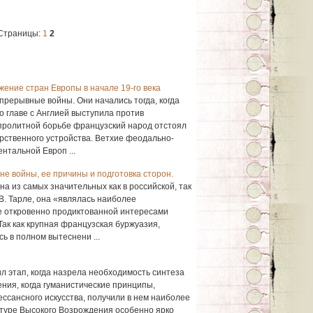
Страницы:
1
2
ение стран Европы в начале 19-го века
епрерывные войны. Они начались тогда, когда
о главе с Англией выступила против
пролитной борьбе французский народ отстоял
рственного устройства. Ветхие феодально-
нтальной Европ ...
е войны, ее причины и подготовка сторон.
на из самых значительных как в российской, так
В. Тарле, она «являлась наиболее
е откровенно продиктованной интересами
ак как крупная французская буржуазия,
 в полном вытеснени ...
ил этап, когда назрела необходимость синтеза
ния, когда гуманистические принципы,
ссансного искусства, получили в нем наиболее
туре Высокого Возрождения особенно ярко