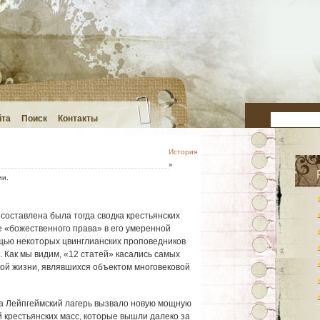
йта
Поиск
Контакты
История
»
ии.
составлена была тогда сводка крестьянских
 «божественного права» в его умеренной
щью некоторых цвинглианских проповедников
 Как мы видим, «12 статей» касались самых
ой жизни, являвшихся объектом многовековой
а Лейпгеймский лагерь вызвало новую мощную
крестьянских масс, которые вышли далеко за