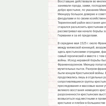
Восставшие действовали во многих
занимали города, замки, господски
добро крестьяне, по указанию Мюн
Мюнцеру большое доверие и совето
феодалами и по своим хозяйственн
Тюрингенский район восстания цен
старался разъяснить крестьянам 
рассматривал как начало борьбы з
Германии и за её пределами.
В середине мая 1525 г. около Фра
между княжеской конницей, воору
здесь крестьянскими отрядами, фа
самый героический и вместе с тем
войны. Исход неравной борьбы бы
Франкенхаузеном. Мюнцер попал в 
мучительных пыток. Разгром франк
были концом Крестьянской войны. 
продолжались лишь в отдельных ра
сопротивлявшиеся группы крестьян
преследования и массовые казни у
великого восстания немецкого крест
разрозненности крестьянских выст
возвыситься над местными и прови
крестьяне и плебеи в большинстве