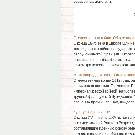
совместных действий.
Отечественная война. Общее полож
С конца 18-го века в Европе шли н
коалиция европейских государств в
республиканской Франции. В крово
свое право на выбор формы госуда
аристократические режимы контине
Международная обстановка наканун
Отечественная война 1812 года, од
и в мировой истории. По мнению Е.
империалистской войной, наиболе
крупной французской буржуазии». Т
особенно промышленная, нуждалась
Культура Италии в 16-17
С конца XV — начала XVI в. наступ
всех достижений Раннего Возрожде
составлявшие идейную основу рене
полное воплощение. Именно в куль