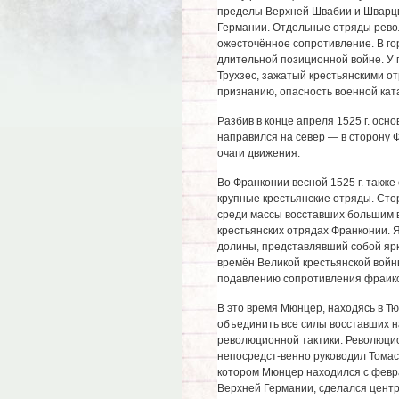
пределы Верхней Швабии и Шварцв
Германии. Отдельные отряды рево
ожесточённое сопротивление. В го
длительной позиционной войне. У г
Трухзес, зажатый крестьянскими от
признанию, опасность военной ка
Разбив в конце апреля 1525 г. осн
направился на север — в сторону Ф
очаги движения.
Во Франконии весной 1525 г. такж
крупные крестьянские отряды. Сто
среди массы восставших большим в
крестьянских отрядах Франконии. 
долины, представлявший собой яр
времён Великой крестьянской войн
подавлению сопротивления фраико
В это время Мюнцер, находясь в Т
объединить все силы восставших н
революционной тактики. Революци
непосредст-венно руководил Томас
котором Мюнцер находился с февра
Верхней Германии, сделался центр