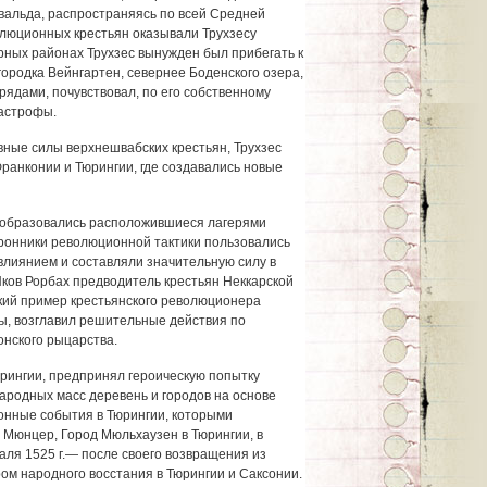
альда, распространяясь по всей Средней
люционных крестьян оказывали Трухзесу
рных районах Трухзес вынужден был прибегать к
ородка Вейнгартен, севернее Боденского озера,
рядами, почувствовал, по его собственному
тастрофы.
овные силы верхнешвабских крестьян, Трухзес
ранконии и Тюрингии, где создавались новые
е образовались расположившиеся лагерями
ронники революционной тактики пользовались
лиянием и составляли значительную силу в
Яков Рорбах предводитель крестьян Неккарской
кий пример крестьянского революционера
ы, возглавил решительные действия по
нского рыцарства.
юрингии, предпринял героическую попытку
ародных масс деревень и городов на основе
онные события в Тюрингии, которыми
 Мюнцер, Город Мюльхаузен в Тюрингии, в
ля 1525 г.— после своего возвращения из
ом народного восстания в Тюрингии и Саксонии.