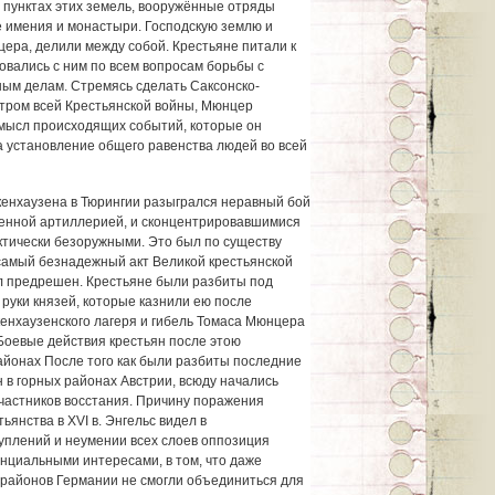
 пунктах этих земель, вооружённые отряды
е имения и монастыри. Господскую землю и
цера, делили между собой. Крестьяне питали к
вались с ним по всем вопросам борьбы с
ым делам. Стремясь сделать Саксонско-
тром всей Крестьянской войны, Мюнцер
смысл происходящих событий, которые он
а установление общего равенства людей во всей
нкенхаузена в Тюрингии разыгрался неравный бой
женной артиллерией, и сконцентрировавшимися
ктически безоружными. Это был по существу
 самый безнадежный акт Великой крестьянской
л предрешен. Крестьяне были разбиты под
руки князей, которые казнили ею после
енхаузенского лагеря и гибель Томаса Мюнцера
Боевые действия крестьян после этою
йонах После того как были разбиты последние
 в горных районах Австрии, всюду начались
частников восстания. Причину поражения
ьянства в XVI в. Энгельс видел в
уплений и неумении всех слоев оппозиция
нциальными интересами, в том, что даже
 районов Германии не смогли объединиться для