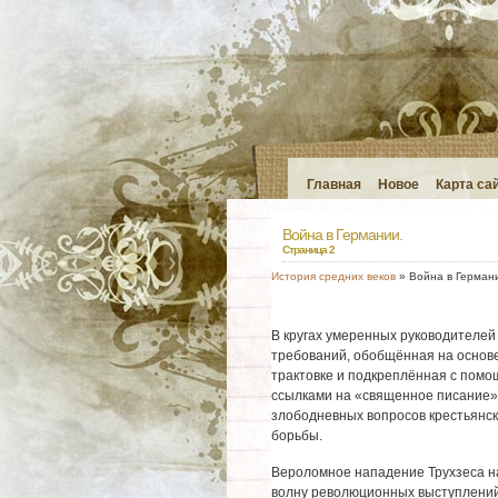
Главная
Новое
Карта са
Война в Германии.
Страница 2
История средних веков
» Война в Герман
В кругах умеренных руководителей 
требований, обобщённая на основе
трактовке и подкреплённая с помо
ссылками на «священное писание».
злободневных вопросов крестьянск
борьбы.
Вероломное нападение Трухзеса н
волну революционных выступлений 