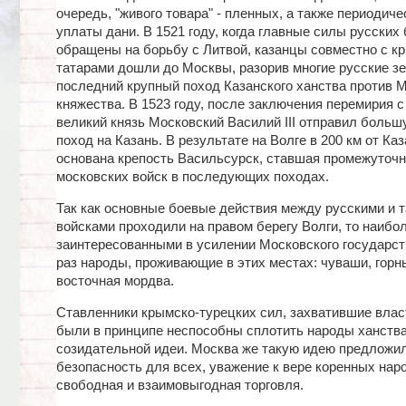
очередь, "живого товара" - пленных, а также периодич
уплаты дани. В 1521 году, когда главные силы русских
обращены на борьбу с Литвой, казанцы совместно с к
татарами дошли до Москвы, разорив многие русские з
последний крупный поход Казанского ханства против 
княжества. В 1523 году, после заключения перемирия с
великий князь Московский Василий III отправил больш
поход на Казань. В результате на Волге в 200 км от Ка
основана крепость Васильсурск, ставшая промежуточн
московских войск в последующих походах.
Так как основные боевые действия между русскими и 
войсками проходили на правом берегу Волги, то наибо
заинтересованными в усилении Московского государст
раз народы, проживающие в этих местах: чуваши, гор
восточная мордва.
Ставленники крымско-турецких сил, захватившие власт
были в принципе неспособны сплотить народы ханства
созидательной идеи. Москва же такую идею предложил
безопасность для всех, уважение к вере коренных нар
свободная и взаимовыгодная торговля.