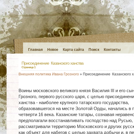
Главная
Новое
Карта сайта
Поиск
Контакты
Присоединение Казанского ханства
Страница 1
Внешняя политика Ивана Грозного
» Присоединение Казанского х
Воины московского великого князя Василия III и его сы
Грозного, первого русского царя, с целью присоединен
ханства - наиболее крупного татарского государства,
образовавшегося на месте Золотой Орды, начались в 
четверти 16 века. Казанские татары, сознавая неравенс
предполагали восстанавливать господство над Русью,
рассматривали территорию Московского и других русс
как объект для набегов с целью захвата добычи и, в п