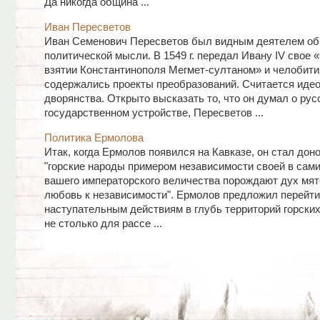
Да никогда община ...
Иван Пересветов
Иван Семенович Пересветов был видным деятелем об
политической мысли. В 1549 г. передал Ивану IV свое 
взятии Константинополя Мегмет-султаном» и челобити
содержались проекты преобразований. Считается иде
дворянства. Открыто высказать то, что он думал о рус
государственном устройстве, Пересветов ...
Политика Ермолова
Итак, когда Ермолов появился на Кавказе, он стал доно
"горские народы примером независимости своей в сам
вашего императорского величества порождают дух мя
любовь к независимости". Ермолов предложил перейти
наступательным действиям в глубь территорий горски
не столько для рассе ...