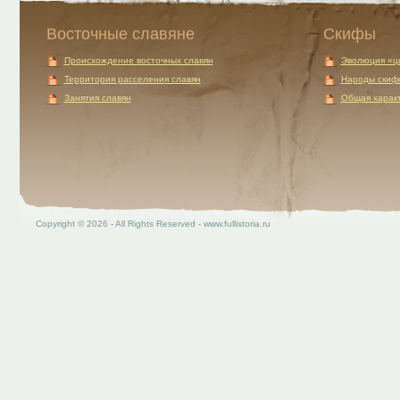
Восточные славяне
Скифы
Происхождение восточных славян
Эволюция «ц
Территория расселения славян
Народы скиф
Занятия славян
Общая характ
Copyright © 2026 - All Rights Reserved - www.fullistoria.ru