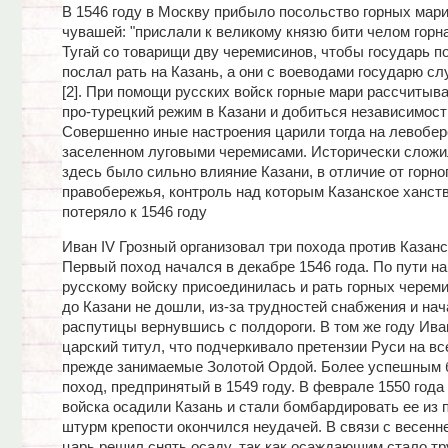
В 1546 году в Москву прибыло посольство горных мар
чувашей: "прислали к великому князю бити челом горн
Тугай со товарищи дву черемисинов, чтобы государь п
послал рать на Казань, а они с воеводами государю сл
[2]. При помощи русских войск горные мари рассчитыв
про-турецкий режим в Казани и добиться независимост
Совершенно иные настроения царили тогда на левобер
заселенном луговыми черемисами. Исторически сложил
здесь было сильно влияние Казани, в отличие от горно
правобережья, контроль над которым Казанское ханств
потеряло к 1546 году
Иван IV Грозный организовал три похода против Казанс
Первый поход начался в декабре 1546 года. По пути на
русскому войску присоединилась и рать горных череми
до Казани не дошли, из-за трудностей снабжения и на
распутицы вернувшись с полдороги. В том же году Ива
царский титул, что подчеркивало претензии Руси на вс
прежде занимаемые Золотой Ордой. Более успешным 
поход, предпринятый в 1549 году. В феврале 1550 года
войска осадили Казань и стали бомбардировать ее из 
штурм крепости окончился неудачей. В связи с весенн
царь решил снять осаду, так как осаждающим стало т