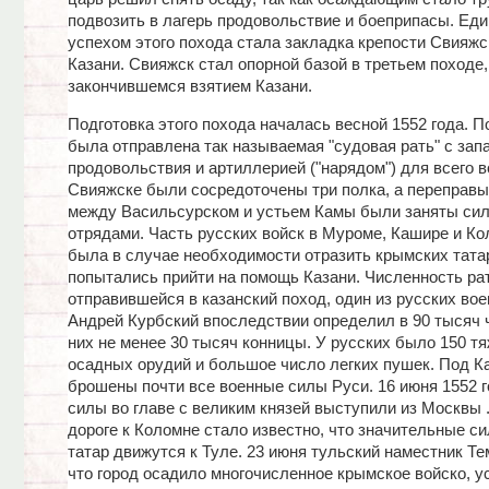
подвозить в лагерь продовольствие и боеприпасы. Ед
успехом этого похода стала закладка крепости Свияжск
Казани. Свияжск стал опорной базой в третьем походе,
закончившемся взятием Казани.
Подготовка этого похода началась весной 1552 года. П
была отправлена так называемая "судовая рать" с зап
продовольствия и артиллерией ("нарядом") для всего в
Свияжске были сосредоточены три полка, а переправы
между Васильсурском и устьем Камы были заняты си
отрядами. Часть русских войск в Муроме, Кашире и К
была в случае необходимости отразить крымских татар
попытались прийти на помощь Казани. Численность рат
отправившейся в казанский поход, один из русских вое
Андрей Курбский впоследствии определил в 90 тысяч ч
них не менее 30 тысяч конницы. У русских было 150 т
осадных орудий и большое число легких пушек. Под К
брошены почти все военные силы Руси. 16 июня 1552 
силы во главе с великим князей выступили из Москвы 
дороге к Коломне стало известно, что значительные с
татар движутся к Туле. 23 июня тульский наместник Т
что город осадило многочисленное крымское войско, у