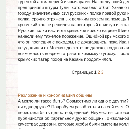
турецкой артиллерией и янычарами. На следующий де
предприняли штурм Тулы, который был отбит. Узнав о 
городу значительных сил русских - полка правой руки 
полка, срочно отряженных великим князем на помощь 
крымский хан не решился на повторный приступ и стал
Русские полки настигли крымское войско на реке Шиво
нанесли ему тяжелое поражение. Ошибкой крымского х
что он поспешил с походом, не дождавшись, пока Иван
не удалился от Москвы достаточно далеко, тогда он 
возможность вовремя отразить крымскую угрозу. Посл
крымских татар поход на Казань продолжился.
Страницы:
1
2
3
Разложение и консолидация общины
А могло ли такое быть? Совместимо ли одно с другим?
ли одно другое? Попробуем разобраться на сей счет. 
перестала быть целостной, единой. Неуместны сетова
публицистов об «артельном духе» общины, о «вольной 
качествах деревни, которые якобы были сметены колл