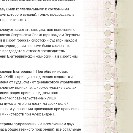
таву были коллегиальными и сословными
лами которого ведали); только председатель
 правительства.
ледует заметить еще два: для попечения о
овлена Дворянская Опека (при каждом Верхнем
в и сирот горожан сиротский суд (при каждом
ругом учреждении членами были сословные
ке председательствовал предводитель
ени Екатерининской комиссии), а в сиротском
ждений Екатерины II. При обилии новых
в XVIII в. принцип разделения ведомств и
лена от суда, суд - от финансового управления.
словном принципе, широкое участие в делах
инистрация приняла вид земского
многих правительственных лиц и
а думала, что она достигла своих целей.
альном управлении произошло при правлении
 Министерств при Александре I.
терины в управлении. За исключением двух
каза общественного призрения), все остальные