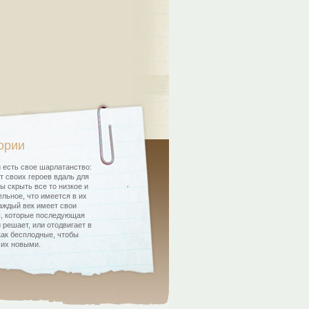
ории
 есть свое шарлатанство:
т своих героев вдаль для
бы скрыть все то низкое и
льное, что имеется в их
аждый век имеет свои
, которые последующая
 решает, или отодвигает в
как бесплодные, чтобы
 их новыми.