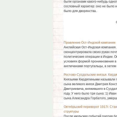
были органами какого-нибудь одно
сословный характер: оно не было 
было для дворянства.
Правление Ост-Индской кампании
Английская Ост-Индская компания. 
сконцентрировала своих руках почт
политические операции в Индии. О
условиях формой проникновения в 
англичанами португальцы, а затем 
Ростово-Суздальские князья. Кирд
Князьями Кирдяпиными называли п
сына великого князя Дмитрия Конс
Дмитриевича, княжившего в Суздал
году. У него было три сына: 1) Ива
сына Александра Горбатого, умершег
Октябрьский переворот 1917г. Ста
структуры
После июльских событий партия бо