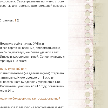
го сословия. Самоуправление получило строго
новостью для горожан, зато громадной новостью
Страницы:
1
2
Возникла ещё в начале XVII в. и
и все торговые, военные, дипломатические,
на была, пожалуй, наиболее удачной в тех
Индию и закрепления в ней. Соперничавшие с
французы не смогл ...
япины (угасший род)
рямых потомков (не дальше внуков) старшего
тантиновича Нижегородского – Василия
е, прозванного Кирдяпою и умершего в 1403
н Васильевич, умерший в 1417 году, оставивший
о в 14 ...
новление большевизма как государственной
льшевиков взяла курс на вооруженный захват