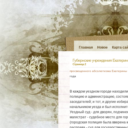
Главная
Новое
Карта са
Губернские учреждения Екатерины
Страница 2
просвещенного абсолютизма Екатерины I
года
В каждом уездном городе находилис
полицию и администрацию, состояв
заседателей; и тот, и другие избир
начальником уезда и был исполнит
Уездный суд - для дворян, подчине
магистрат - судебное место для го
(городская полиция была вверена к
расправа - суд для государственны