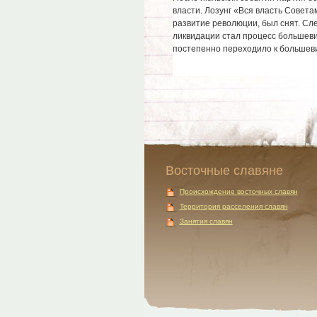
власти. Лозунг «Вся власть Совета
развитие революции, был снят. Сле
ликвидации стал процесс большеви
постепенно переходило к большевик
Восточные славяне
Происхождение восточных славян
Территория расселения славян
Занятия славян