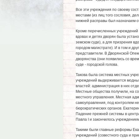
Все эти учреждения по своему сос
местами (из лиц того сословия, де
нижней расправы был назначаем от
Кроме перечисленных учреждений с
вдовах и детях дворян была устан
земском суде), а для призрения вдо
городом магистрате). И в том и д
представители. В Дворянской Опе
дворянства (они появились со врем
суде - городской голова.
Такова была система местных учре
учреждений выдерживается модный 
властей: администрация в них отде
Местные общества получили, на со
местного управления. Местная адм
самоуправления, под контролем не
бюрократических органов. Екатерин
Падение прежней системы в центр
Павла I и закончилось учреждением
Такими были главные реформы Ека
учреждений (совестного суда и при