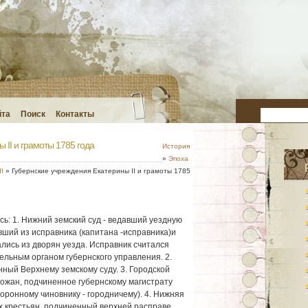
йта
Поиск
Контакты
 II и грамоты 1785 года
История
»
Эпоха
I
» Губернские учреждения Екатерины II и грамоты 1785
ь: 1. Нижний земский суд - ведавший уездную
ший из исправника (капитана -исправника)и
ались из дворян уезда. Исправник считался
ельным органом губернского управления. 2.
нный Верхнему земскому суду. 3. Городской
рожан, подчиненное губернскому магистрату
оронному чиновнику - городничему). 4. Нижняя
х крестьян, подчиненный верхней расправе.