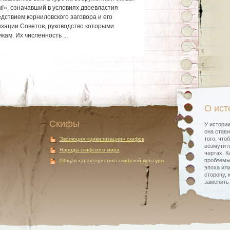
м!», означавший в условиях двоевластия
дствием корниловского заговора и его
зации Советов, руководство которыми
ам. Их численность ...
О ист
Скифы
У истории
она стави
того, что
Эволюция «цивилизации» скифов
возмутите
Народы скифского мира
чертах. К
проблемы
Общая характеристика скифской культуры
эпоха или
сторону, 
заменить