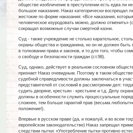
обществе изобличение в преступлении есть едва ли не
большое наказание. Наказ категорически воспрещал 
жестокие по форме наказания: «Все наказания, которы
человеческое изуродовать можно, должно отменить» (ст
сокращал возможные случаи смертной казни.
Суд - также учреждение не столько карательное, столь
охраны общества и гражданина, но он не должен быть
в толковании права и законов, и то для того, чтобы со
о свободе и безопасности граждан (ст.98).
Суд, однако, действует в реальном сословном обществ
признает Наказ очевидным. Поэтому в таком обществе
судебной справедливости должны заключаться в учас
представителей от сословий в рассмотрении дел: тогд
судить дворяне, крестьян - крестьяне и т.д. Делу охра
должны в особенности служить процессуальные порядк
сложнее, тем больше гарантий прав (весьма любопытн
положение!).
Впервые в русском праве (да, и пожалуй, и во всем то
европейском законодательстве) Наказ запрещал приме
следствии пытки: «Употребление пытки противно есте