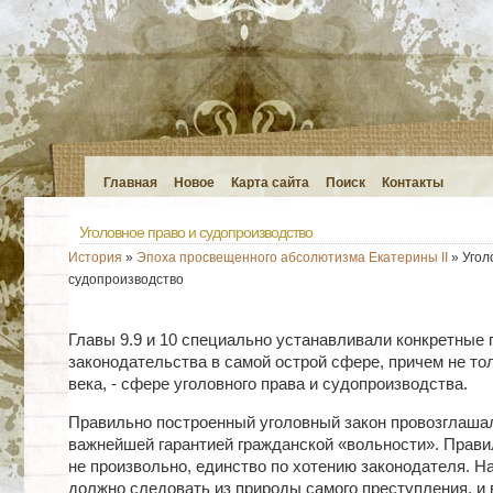
Главная
Новое
Карта сайта
Поиск
Контакты
Уголовное право и судопроизводство
История
»
Эпоха просвещенного абсолютизма Екатерины II
» Угол
судопроизводство
Главы 9.9 и 10 специально устанавливали конкретные
законодательства в самой острой сфере, причем не то
века, - сфере уголовного права и судопроизводства.
Правильно построенный уголовный закон провозглаша
важнейшей гарантией гражданской «вольности». Правил
не произвольно, единство по хотению законодателя. Н
должно следовать из природы самого преступления, и