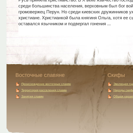
Русь приняла христианство. В X веке язычество госпо
среди большинства населения, верховным был бог во
громовержец Перун. Но среди киевских дружинников у
христиане. Христианкой была княгиня Ольга, хотя ее 
оставался язычником и подвергал гонения ...
Восточные славяне
Скифы
Происхождение восточных славян
Эволюция «ц
Территория расселения славян
Народы скиф
Занятия славян
Общая характ