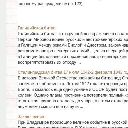
здравому рассуждению» (ст.123).
Галицийская битва
Галицийская битва - это крупнейшее сражение в начал
Первой Мировой войны русских и австро-венгерских а
и Галиции между реками Вислой и Днестром, закончив
разгромом австро-венгерских армий. Целью операций р
в Галиции было нанести поражение австро-венгерским 
воспрепятствовать их отходу ...
Сталинградская битва 17 июля 1942-2 февраля 1943 го
В истории Великой Отечественной войны битва под С
занимает особое место. Летом 1942 года гитлеровцы п
Волге, и казалось еще одно усилие и СССР будет пост
колени. Однако планы противника потерпели полный к
гигантская пружина сжалась до упора, а потом стала р
неумолимо сметая все на пути ...
Заключенние
При Владимире произошло великое событие в русской 