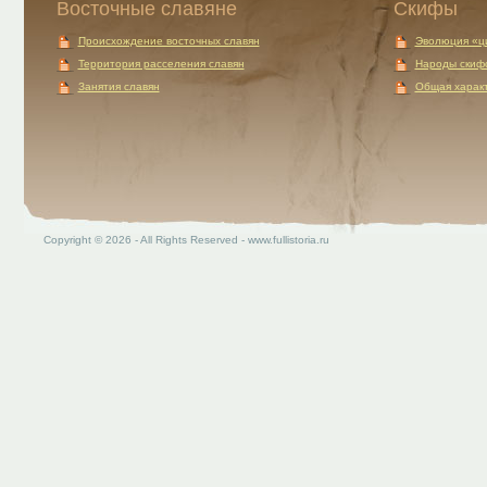
Восточные славяне
Скифы
Происхождение восточных славян
Эволюция «ц
Территория расселения славян
Народы скиф
Занятия славян
Общая характ
Copyright © 2026 - All Rights Reserved - www.fullistoria.ru