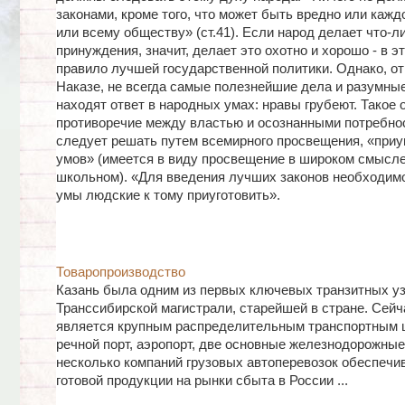
законами, кроме того, что может быть вредно или кажд
или всему обществу» (ст.41). Если народ делает что-л
принуждения, значит, делает это охотно и хорошо - в э
правило лучшей государственной политики. Однако, о
Наказе, не всегда самые полезнейшие дела и разумны
находят ответ в народных умах: нравы грубеют. Такое 
противоречие между властью и осознанными потребно
следует решать путем всемирного просвещения, «приу
умов» (имеется в виду просвещение в широком смысле
школьном). «Для введения лучших законов необходим
умы людские к тому приуготовить».
Товаропроизводство
Казань была одним из первых ключевых транзитных у
Транссибирской магистрали, старейшей в стране. Сейч
является крупным распределительным транспортным ц
речной порт, аэропорт, две основные железнодорожные
несколько компаний грузовых автоперевозок обеспечи
готовой продукции на рынки сбыта в России ...