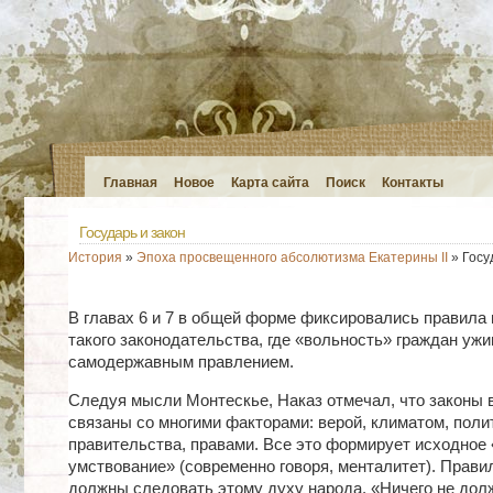
Главная
Новое
Карта сайта
Поиск
Контакты
Государь и закон
История
»
Эпоха просвещенного абсолютизма Екатерины II
» Госу
В главах 6 и 7 в общей форме фиксировались правила
такого законодательства, где «вольность» граждан уж
самодержавным правлением.
Следуя мысли Монтескье, Наказ отмечал, что законы 
связаны со многими факторами: верой, климатом, поли
правительства, правами. Все это формирует исходное
умствование» (современно говоря, менталитет). Прав
должны следовать этому духу народа. «Ничего не дол