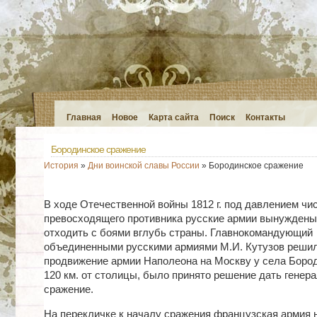
Главная
Новое
Карта сайта
Поиск
Контакты
Бородинское сражение
История
»
Дни воинской славы России
» Бородинское сражение
В ходе Отечественной войны 1812 г. под давлением чи
превосходящего противника русские армии вынужден
отходить с боями вглубь страны. Главнокомандующий
объединенными русскими армиями М.И. Кутузов решил
продвижение армии Наполеона на Москву у села Бород
120 км. от столицы, было принято решение дать генер
сражение.
На перекличке к началу сражения французская армия