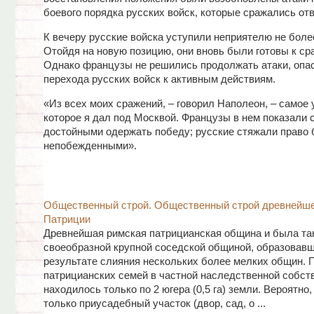
боевого порядка русских войск, которые сражались от
К вечеру русские войска уступили неприятелю не более
Отойдя на новую позицию, они вновь были готовы к ср
Однако французы не решились продолжать атаки, опа
перехода русских войск к активным действиям.
«Из всех моих сражений, – говорил Наполеон, – самое 
которое я дал под Москвой. Французы в нем показали 
достойными одержать победу; русские стяжали право 
непобежденными».
Общественный строй. Общественный строй древнейше
Патриции
Древнейшая римская патрицианская община и была та
своеобразной крупной соседской общиной, образовавш
результате слияния нескольких более мелких общин. П
патрицианских семей в частной наследственной собст
находилось только по 2 югера (0,5 га) земли. Вероятно,
только приусадебный участок (двор, сад, о ...