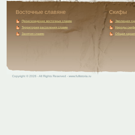
Восточные славяне
Скифы
Происхождение восточных славян
Эволюция «ц
Территория расселения славян
Народы скиф
Занятия славян
Общая характ
Copyright © 2026 - All Rights Reserved - www.fullistoria.ru