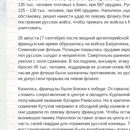
135 тыс. человек «готовых к бою», при 587 орудиях. Ру
125 – 130 тыс. человек, при 640 орудиях. Наполеон, оц
обстановку, решил нанести удар по левому флангу бое
построения русских войск, чтобы прижать их войска к 
уничтожить.
26 августа (7 сентября) после мощной артиллерийской
французская армия обрушилась на войска Багратиона
Семеновские флеши. Позиции покрылись грудами окр
тел русских солдат и неприятеля. Смертельно раненог
увезли с поля сражения. В последнюю, восьмую, атак
бросил 45 тыс. человек, поддержав их усилия огнем 40
часам дня флеши были захвачены противником, но рус
не допустили прорыва на левом фланге.
Казалось, французы были близки к победе. Оставалос
сломить сопротивление в центре и овладеть Курганной
получившей название батареи Раевского. Но в критиче
сражения Кутузов направил в обходной рейд казаков и
они ударили по левому флангу французов. Чтобы оста
возникшую панику Наполеон оставил атаки на центр и 
часть своей гвардии для отражения русской конницы. 
восстановления положения были возобновлены атаки 