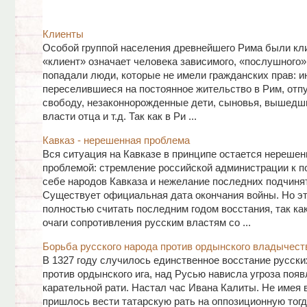
Клиенты
Особой группой населения древнейшего Рима были кл
«клиент» означает человека зависимого, «послушного»
попадали люди, которые не имели гражданских прав: и
переселившиеся на постоянное жительство в Рим, отп
свободу, незаконнорожденные дети, сыновья, вышедш
власти отца и т.д. Так как в Ри ...
Кавказ - нерешенная проблема
Вся ситуация на Кавказе в принципе остается нерешен
проблемой: стремление российской администрации к п
себе народов Кавказа и нежелание последних подчиня
Существует официальная дата окончания войны. Но эт
полностью считать последним годом восстания, так ка
очаги сопротивления русским властям со ...
Борьба русского народа против ордынского владычест
В 1327 году случилось единственное восстание русск
против ордынского ига, над Русью нависла угроза появ
карательной рати. Настал час Ивана Калиты. Не имея 
пришлось вести татарскую рать на оппозиционную тогд