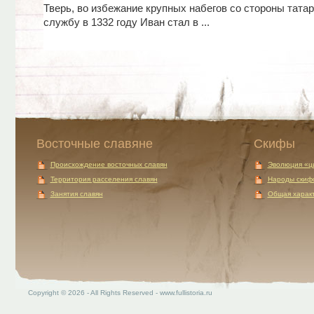
Тверь, во избежание крупных набегов со стороны татар
службу в 1332 году Иван стал в ...
Восточные славяне
Скифы
Происхождение восточных славян
Эволюция «ц
Территория расселения славян
Народы скиф
Занятия славян
Общая характ
Copyright © 2026 - All Rights Reserved - www.fullistoria.ru