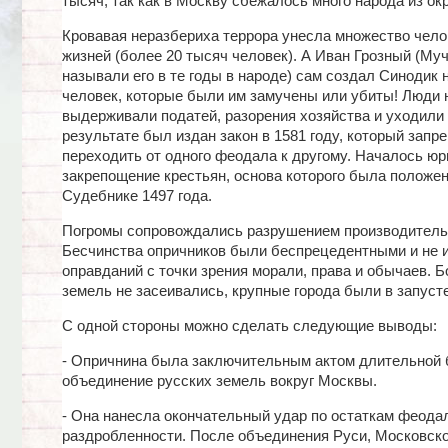
тысяч, так как в Москву сбежалось много народа из ок
Кровавая неразбериха террора унесла множество чело
жизней (более 20 тысяч человек). А Иван Грозный (Му
называли его в те годы в народе) сам создал Синодик 
человек, которые были им замучены или убиты! Люди 
выдерживали податей, разорения хозяйства и уходили 
результате был издан закон в 1581 году, который запр
переходить от одного феодала к другому. Началось ю
закрепощение крестьян, основа которого была положен
Судебнике 1497 года.
Погромы сопровождались разрушением производитель
Бесчинства опричников были беспрецедентными и не 
оправданий с точки зрения морали, права и обычаев. 
земель не засеивались, крупные города были в запуст
С одной стороны можно сделать следующие выводы:
- Опричнина была заключительным актом длительной 
объединение русских земель вокруг Москвы.
- Она нанесла окончательный удар по остаткам феода
раздробленности. После объединения Руси, Московско