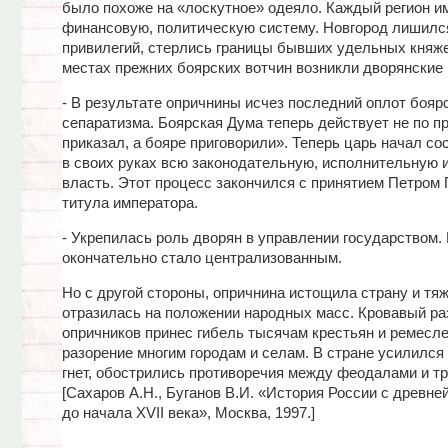
было похоже на «лоскутное» одеяло. Каждый регион и
финансовую, политическую систему. Новгород лишилс
привилегий, стерлись границы бывших удельных княже
местах прежних боярских вотчин возникли дворянские 
- В результате опричнины исчез последний оплот бояр
сепаратизма. Боярская Дума теперь действует не по п
приказал, а бояре приговорили». Теперь царь начал со
в своих руках всю законодательную, исполнительную 
власть. Этот процесс закончился с принятием Петром
титула императора.
- Укрепилась роль дворян в управлении государством.
окончательно стало централизованным.
Но с другой стороны, опричнина истощила страну и тя
отразилась на положении народных масс. Кровавый ра
опричников принес гибель тысячам крестьян и ремесле
разорение многим городам и селам. В стране усилилс
гнет, обострились противоречия между феодалами и т
[Сахаров А.Н., Буганов В.И. «История России с древн
до начала XVII века», Москва, 1997.]