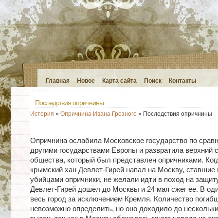
Главная
Новое
Карта сайта
Поиск
Контакты
Последствия опричнины
История
»
Опричнина Ивана Грозного
» Последствия опричнины
Опричнина ослабила Московское государство по срав
другими государствами Европы и развратила верхний 
общества, который был представлен опричниками. Когд
крымский хан Девлет-Гирей напал на Москву, ставшие 
убийцами опричники, не желали идти в поход на защит
Девлет-Гирей дошел до Москвы и 24 мая сжег ее. В оди
весь город за исключением Кремля. Количество погиб
невозможно определить, но оно доходило до нескольки