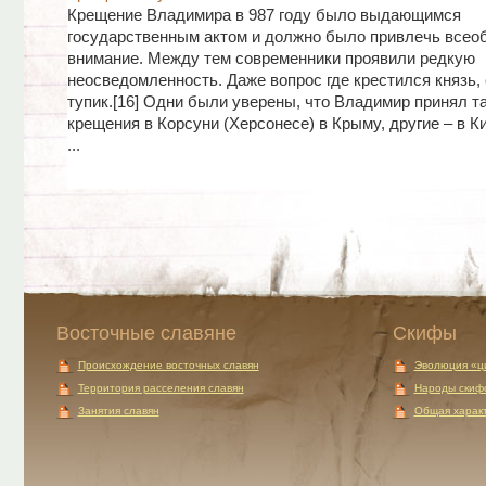
Крещение Владимира в 987 году было выдающимся
государственным актом и должно было привлечь всео
внимание. Между тем современники проявили редкую
неосведомленность. Даже вопрос где крестился князь, 
тупик.[16] Одни были уверены, что Владимир принял т
крещения в Корсуни (Херсонесе) в Крыму, другие – в К
...
Восточные славяне
Скифы
Происхождение восточных славян
Эволюция «ц
Территория расселения славян
Народы скиф
Занятия славян
Общая характ