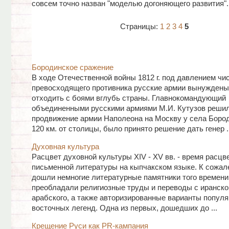
совсем точно назван "моделью догоняющего развития".
Страницы:
1
2
3
4
5
Бородинское сражение
В ходе Отечественной войны 1812 г. под давлением чи
превосходящего противника русские армии вынужден
отходить с боями вглубь страны. Главнокомандующий
объединенными русскими армиями М.И. Кутузов решил
продвижение армии Наполеона на Москву у села Бород
120 км. от столицы, было принято решение дать генер ..
Духовная культура
Расцвет духовной культуры XIV - XV вв. - время расцв
письменной литературы на кыпчакском языке. К сожал
дошли немногие литературные памятники того времени
преобладали религиозные труды и переводы с иранско
арабского, а также авторизированные варианты попул
восточных легенд. Одна из первых, дошедших до ...
Крещение Руси как PR-кампания