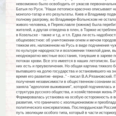
невозможно было освободить от ужасов первоначальн
Батыя по Руси. "Наши летописи красочно описывают 
монголо-татар и его результаты. Киев и Владимир подв
полному разгрому, во Владимире-Волынском не остало
живого человека, в Переяславле (южном) была переби
жителей, а другая отведена в плен, в Торжке истребле
в Козельске - также и т.д. и т.п. Едва ли есть надобнос
общеизвестное: об уничтожении огнем и мечом городов 
тяжком иге, наложенном на Русь в виде подчинения чу
по культуре народности и возложении тяжелой дани, 
неоднократно местные восстания, тонувшие в зареве 
потоках крови. Все это имеется в наших летописях. Бы
них есть и преувеличения. Но общая картина тяжкого б
выпавшего на долю государства и остановившего на з
время его развитие -верна ." - писал В.А.Рязановский.
получения независимости в общественном сознании о
заняла "идеология выживания", которой подчинялась и
структура русского общества, и хозяйственная жизнь Р
Формировалась установка на особую осторожность в в
развития, что граничило с изоляционизмом и преоблад
политического консерватизма. Послеордынская Россия
путь эволюции особого типа, который в части историог