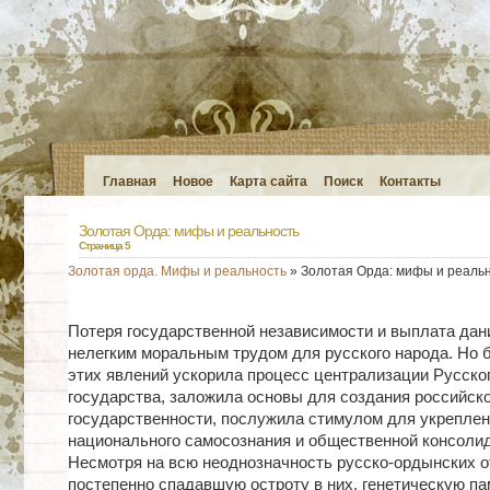
Главная
Новое
Карта сайта
Поиск
Контакты
Золотая Орда: мифы и реальность
Страница 5
Золотая орда. Мифы и реальность
» Золотая Орда: мифы и реаль
Потеря государственной независимости и выплата дан
нелегким моральным трудом для русского народа. Но 
этих явлений ускорила процесс централизации Русско
государства, заложила основы для создания российск
государственности, послужила стимулом для укрепле
национального самосознания и общественной консоли
Несмотря на всю неоднозначность русско-ордынских о
постепенно спадавшую остроту в них, генетическую па