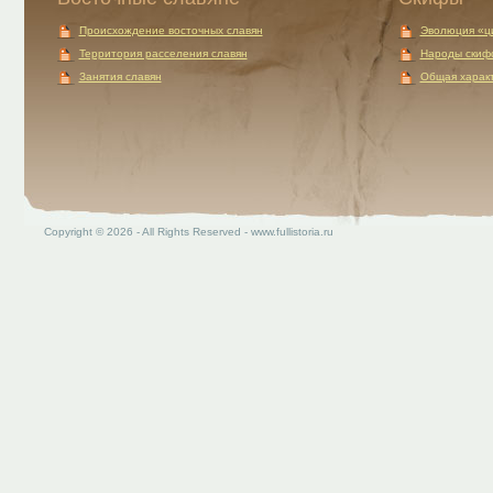
Происхождение восточных славян
Эволюция «ц
Территория расселения славян
Народы скиф
Занятия славян
Общая характ
Copyright © 2026 - All Rights Reserved - www.fullistoria.ru