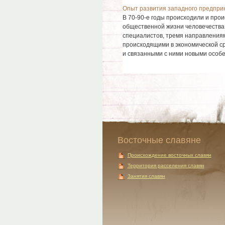
Опыт развития западного предпри
В 70-90-е годы происходили и про
общественной жизни человечества
специалистов, тремя направлениям
происходящими в экономической ср
и связанными с ними новыми особен
Восточные славяне
Происхождение восточных славян
Территория расселения славян
Занятия славян