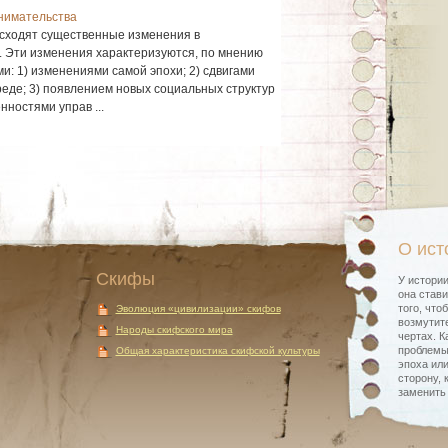
нимательства
исходят существенные изменения в
. Эти изменения характеризуются, по мнению
и: 1) изменениями самой эпохи; 2) сдвигами
еде; 3) появлением новых социальных структур
ностями управ ...
О ист
Скифы
У истории
она стави
того, что
Эволюция «цивилизации» скифов
возмутите
Народы скифского мира
чертах. К
проблемы
Общая характеристика скифской культуры
эпоха или
сторону, 
заменить