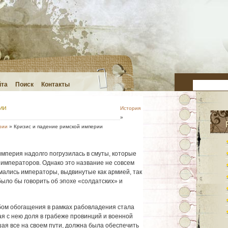
йта
Поиск
Контакты
ии
История
»
рии
» Кризис и падение римской империи
мперия надолго погрузилась в смуты, которые
 императоров. Однако это название не совсем
мались императоры, выдвинутые как армией, так
было бы говорить об эпохе «солдатских» и
ом обогащения в рамках рабовладения стала
ая с нею доля в грабеже провинций и военной
ая все на своем пути, должна была обеспечить