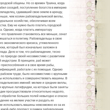
ородской общины. Но со времен Траяна, когда
абил соседей, поступление богатств в империю
евладелец, сдававший свою землю в аренду,
еньше, чем хозяин рабовладельческой виллы,
туральное хозяйство, обеспечивая всем
стка. Ему не нужно было платить городской
а. Однако, когда платить императору
т его правления становилось все меньше, сенат
ешаться в политику. Рабовладельцы в свою
ого экономического кризиса, утяжеленного
ока, который был изначально заложен в
ада. Дело в том, что рабовладение, тесно
 по природе своей несовместимо с развитием
й индустрии. В принципе, раб может
 приспособления и в свое время рабы,
ификацией, работали с их помощью. Однако
а рабском труде, было несовместимо с крупными
ы использовать и совершенствовать машины. В
ладельческих имений: мелкие и средние виллы,
 и крупные латифундии, на которых были заняты
ндии просуществовали относительно недолго,
и обработке больших полей невыгодно и опасно
дение на мелкие участки и раздать их
ве использовать машины невозможно из-за их
 какой-либо прогресс в рамках рабовладения