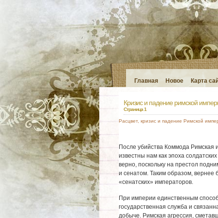
Главная
Новое
Карта са
Кризис и падение римской импер
Страница 1
Расцвет, кризис и падение Римской импе
После убийства Коммода Римская и
известны нам как эпоха солдатских
верно, поскольку на престол подни
и сенатом. Таким образом, вернее 
«сенатских» императоров.
При империи единственным способ
государственная служба и связанн
добыче. Римская агрессия, сметавш