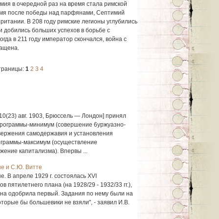
ия в очередной раз на время стала римской
емя после победы над парфянами, Септимий
ритании. В 208 году римские легионы углубились
 добились больших успехов в борьбе с
огда в 211 году император скончался, война с
ащена.
траницы:
1
2
3
4
0(23) авг. 1903, Брюссель — Лондон] принял
программы-минимум (совершение 6уржуазно-
вержения самодержавия и установления
рограммы-максимум (осуществление
ение капитализма). Впервы ...
е и С.Ю. Витте
. В апреле 1929 г. состоялась XVI
 пятилетнего плана (на 1928/29 - 1932/33 гг.),
на одобрила первый. Задания по нему были на
торые бы большевики не взяли", - заявил И.В.