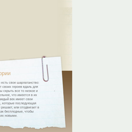
ории
 есть свое шарлатанство:
т своих героев вдаль для
бы скрыть все то низкое и
льное, что имеется в их
аждый век имеет свои
, которые последующая
 решает, или отодвигает в
как бесплодные, чтобы
 их новыми.