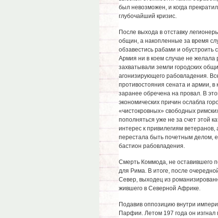
был невозможен, и когда прекратил
глубочайший кризис.
После выхода в отставку легионер
общин, а накопленные за время с
обзавестись рабами и обустроить с
Армия ни в коем случае не желала
захватывали земли городских общи
агонизирующего рабовладения. Все
противостояния сената и армии, в
заранее обречена на провал. В эт
экономических причин ослабла гор
«чистокровных» свободных римских
пополняться уже не за счет этой 
интерес к привилегиям ветеранов, 
перестала быть почетным делом, ее
бастион рабовладения.
Смерть Коммода, не оставившего п
для Рима. В итоге, после очередн
Север, выходец из романизированно
жившего в Северной Африке.
Подавив оппозицию внутри импери
Парфии. Летом 197 года он изгнал 