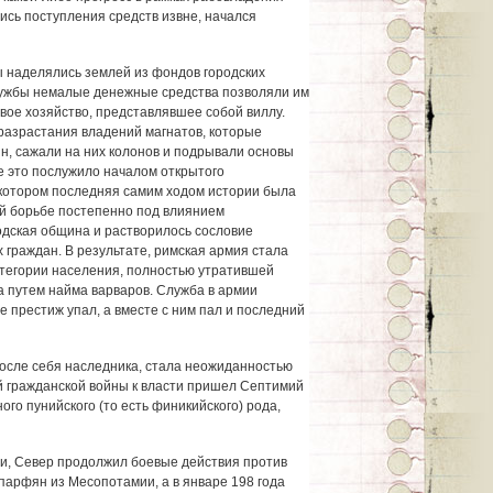
ись поступления средств извне, начался
ы наделялись землей из фондов городских
лужбы немалые денежные средства позволяли им
вое хозяйство, представлявшее собой виллу.
 разрастания владений магнатов, которые
н, сажали на них колонов и подрывали основы
 это послужило началом открытого
 котором последняя самим ходом истории была
ой борьбе постепенно под влиянием
одская община и растворилось сословие
 граждан. В результате, римская армия стала
категории населения, полностью утратившей
а путем найма варваров. Служба в армии
 престиж упал, а вместе с ним пал и последний
осле себя наследника, стала неожиданностью
ой гражданской войны к власти пришел Септимий
го пунийского (то есть финикийского) рода,
и, Север продолжил боевые действия против
парфян из Месопотамии, а в январе 198 года