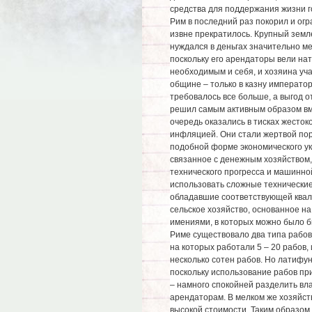
средства для поддержания жизни г
Рим в последний раз покорил и огр
извне прекратилось. Крупный земл
нуждался в деньгах значительно м
поскольку его арендаторы вели на
необходимым и себя, и хозяина уча
общине – только в казну император
требовалось все больше, а выгод о
решил самым активным образом вм
очередь оказались в тисках жесток
инфляцией. Они стали жертвой пор
подобной форме экономического укл
связанное с денежным хозяйством,
технического прогресса и машинно
использовать сложные технические
обладавшие соответствующей квал
сельское хозяйство, основанное н
имениями, в которых можно было б
Риме существовало два типа рабов
на которых работали 5 – 20 рабов,
несколько сотен рабов. Но латифу
поскольку использование рабов пр
– намного спокойней разделить вла
арендаторам. В мелком же хозяйст
высокой стоимости. Таким образом,