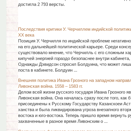
достигла 2 793 версты.
Последствия критики У. Черчиллем индийской политики
ХХ века
Позиция У. Черчилля по индийской проблеме негативно
на его дальнейшей политической карьере. Среди консе
существовало мнение, что Черчилль с его сложным ха
кипучей энергией гораздо безопаснее внутри кабинета, 
Однажды Дэвидсон спросил Болдуина, что может лиш
поста в кабинете. Болдуин ...
Внешняя политика Ивана Грозного на западном направ
Ливонская война. 1558 – 1583 гг.
Делом всей жизни русского государя Ивана Грозного я
Ливонская война. Она началась сразу после того, как 
присоединены к Русскому Государству Казанскоеи Аст
ханства и была ликвидирована угроза внезапного втор
востока и юго-востока. Теперь пришло время вернуть р
захваченные в разное время Ливонским о ...