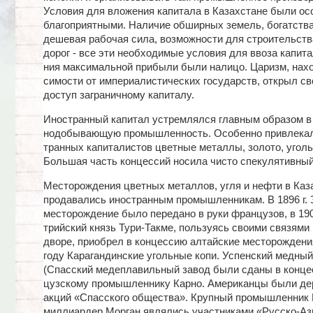
Условия для вложения капитала в Казахстане были ос
благоприятными. Наличие обширных земель, богатства
дешевая рабочая сила, возможности для строительст
дорог - все эти необходимые условия для ввоза капита
ния максимальной прибыли были налицо. Царизм, нахо
симости от империалистических государств, открыл с
доступ заграничному капиталу.
Иностранный капитал устремлялся главным образом в 
нодобывающую промышленность. Особенно привлекал
транных капиталистов цветные металлы, золото, уголь
Большая часть концессий носила чисто спекулятивный
Месторождения цветных металлов, угля и нефти в Каз
продавались иностранным промышленникам. В 1896 г.
месторождение было передано в руки французов, в 1904
трийский князь Тури-Такме, пользуясь своими связями
дворе, приобрел в концессию алтайские месторождени
году Карагандинские угольные копи. Успенский медный
(Спасский медеплавильный завод были сданы в конце
цузскому промышленнику Карно. Американцы были д
акций «Спасского общества». Крупный промышленник 
миллиардер Морган являлись участниками «Русско-Аз