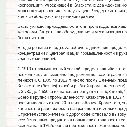
корпорации», учредившей в Казахстане два «дочерних
монополизировавших эксплуатацию Риддерских свинц
ков и Экибастузского угольного района.
Эксплуатация природных богатств производилась хищ
методами. Затраты на оборудование и механизацию пр
были ничтожны.
В годы реакции и подъема рабочего движения продолж
концентрации и централизации промышленности в рук
крупных монополий.
С 1910 г. промышленный застой, продолжавшийся в те
нескольких лет, сменился подъемом во всех отраслях
ленности. С 1905 по 1913 гг. число промышленных пред
Казахстане (без нефтяной и рыбной промышленности)
с 3 730 до 4 596, а их валовая продукция - с 9,3 до 55,4 
Всего в крупной промышленности Казахстана в 1913 г.
насчитывалось около 20 тысяч рабочих. Кроме того, з
количество рабочих было на транспорте и мелких пред
Строительство железных дорог содействовало вывозу 
хозяйственных продуктов и повышению товарности се
хозяйства, в 1917г. общая протяженность железных дор