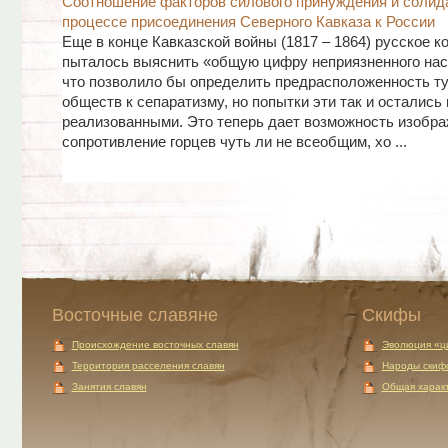
Соотношение факторов силового принуждения и солид
процессе присоединения Северного Кавказа к России
Еще в конце Кавказской войны (1817 – 1864) русское 
пыталось выяснить «общую цифру неприязненного насе
что позволило бы определить предрасположенность т
обществ к сепаратизму, но попытки эти так и остались 
реализованными. Это теперь дает возможность изобра
сопротивление горцев чуть ли не всеобщим, хо ...
Восточные славяне
Скифы
Происхождение восточных славян
Эволюция «ц
Территория расселения славян
Народы скиф
Занятия славян
Общая характ