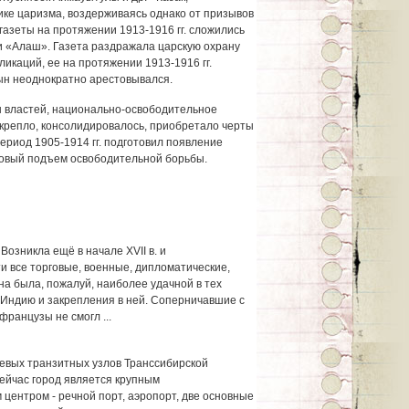
ке царизма, воздерживаясь однако от призывов
 газеты на протяжении 1913-1916 гг. сложились
и «Алаш». Газета раздражала царскую охрану
икаций, ее на протяжении 1913-1916 гг.
сын неоднократно арестовывался.
 властей, национально-осво­бодительное
 крепло, консоли­дировалось, приобретало черты
ериод 1905-1914 гг. подготовил появление
 новый подъем освободительной борьбы.
Возникла ещё в начале XVII в. и
и все торговые, военные, дипломатические,
на была, пожалуй, наиболее удачной в тех
Индию и закрепления в ней. Соперничавшие с
французы не смогл ...
евых транзитных узлов Транссибирской
Сейчас город является крупным
ентром - речной порт, аэропорт, две основные