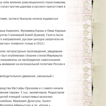
 на себе влияние революционного панисламизма
ступал против царизма и русского присутствия в
ставке, затем в Уральске на­чала издаваться
ырша Каирнияз, Мухаммед Кураш и Омар Караши
ултан Сагинкерей Бокей (Букеев). Газета была
о направления, русская цензура запретила ее
кстан» появился только в 1913 г.
огие литературные произве­дения, увидевшие
 Уфе был опуб­ликован сборник стихов Миржакыпа
и направлены на пробуждение самосознания
сь внимание на колониальной политике России и
свободительного движения, связанный с
 средства Мустафы Оразаева и с самого начала
еменам тиража- 3 тыс. экземпляров. Редактором
целой плеядой талантливых казахских
Бокейхан, Миржакип Дулатулы, Халел
Жусипбек Аймауытулы и др. «Казак,»