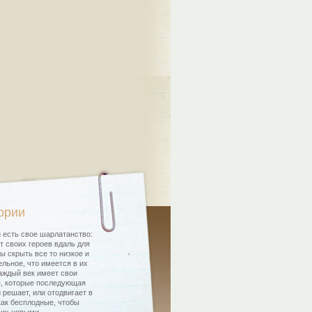
ории
 есть свое шарлатанство:
т своих героев вдаль для
бы скрыть все то низкое и
льное, что имеется в их
аждый век имеет свои
, которые последующая
 решает, или отодвигает в
как бесплодные, чтобы