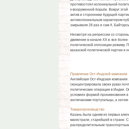
противостоял колониальной полити
к воору­женной борьбе. Вокруг этой
актив и сторонники будущей парти
антиколониальным характером пуб­л
закрывали 26 раз и сам А. Байтур
Несмотря на репрессии со стороны
движение в начале XX в. все более
политической оппозиции режиму. П
казахской политичес­кой партии и
Правление Ост-Индской кампании
Английская Ост-Индская компания. 
сконцентрировала своих руках почт
политические операции в Индии. О
условиях формой проникновения в 
англичанами португальцы, а затем 
Товаропроизводство
Казань была одним из первых ключ
магистрали, старейшей в стране. 
распределительным транспортным ц