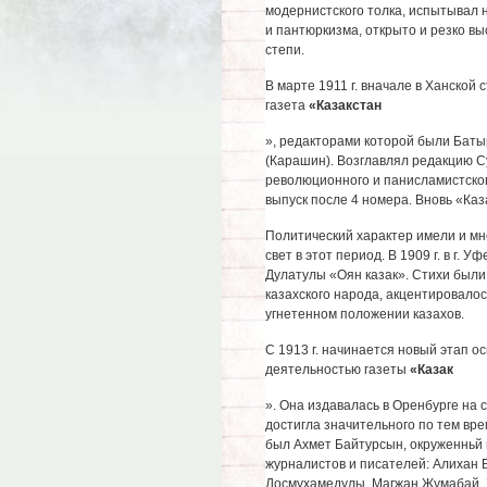
модернистского толка, испытывал
и пантюркизма, открыто и резко вы
степи.
В марте 1911 г. вначале в Ханской 
газета
«Казакстан
», редакторами которой были Бат
(Карашин). Возглавлял редакцию С
революционного и панисламистског
выпуск после 4 номера. Вновь «Каза
Политический характер имели и мн
свет в этот период. В 1909 г. в г.
Дулатулы «Оян казак». Стихи был
казахского народа, акцентировало
угнетенном положении казахов.
С 1913 г. начинается новый этап о
деятельностью газеты
«Казак
». Она издавалась в Оренбурге на
дос­тигла значительного по тем вр
был Ахмет Байтурсын, окруженньй 
журналистов и писателей: Алихан 
Досмухамедулы, Магжан Жумабай, 