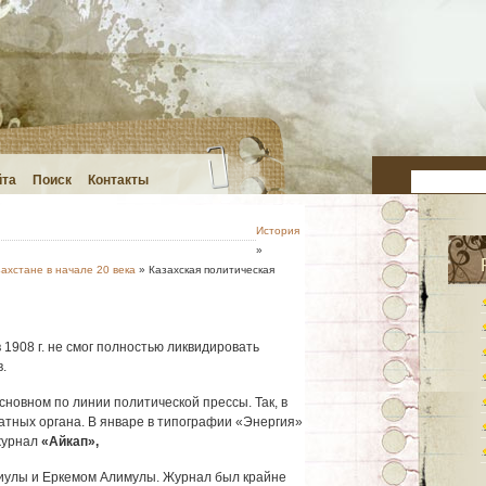
йта
Поиск
Контакты
История
»
ахстане в начале 20 века
» Казахская политическая
 1908 г. не смог полностью ликвидировать
.
новном по линии поли­тической прессы. Так, в
чатных органа. В январе в типографии «Энергия»
журнал
«Айкап»,
улы и Еркемом Алимулы. Журнал был крайне