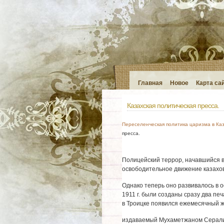
Главная
Новое
Карта са
Казахская политическая пресса.
Переселенческая политика царизма в Каз
пресса.
Полицейский террор, на­чавшийся в
освобо­дительное движение казахов
Однако теперь оно развивалось в ос
1911 г. были созданы сразу два пе
в Троицке появился еже­месячный 
издаваемый Мухаметжаном Серали