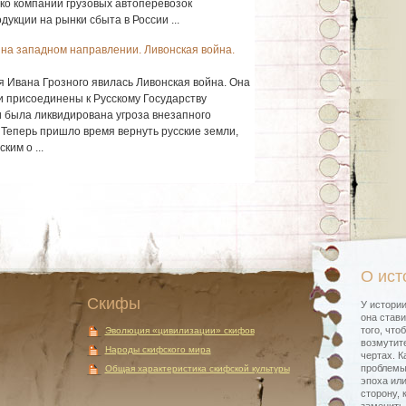
ко компаний грузовых автоперевозок
укции на рынки сбыта в России ...
на западном направлении. Ливонская война.
я Ивана Грозного явилась Ливонская война. Она
ли присоединены к Русскому Государству
и была ликвидирована угроза внезапного
. Теперь пришло время вернуть русские земли,
им о ...
О ист
Скифы
У истории
она стави
того, что
Эволюция «цивилизации» скифов
возмутите
Народы скифского мира
чертах. К
проблемы
Общая характеристика скифской культуры
эпоха или
сторону, 