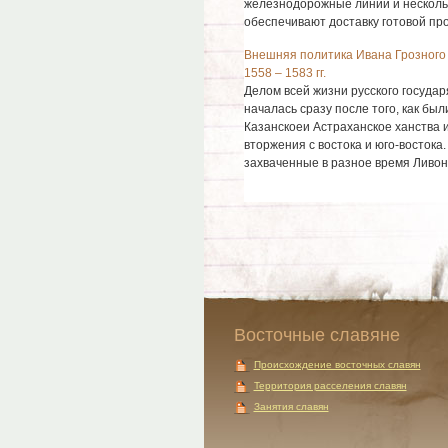
железнодорожные линии и несколь
обеспечивают доставку готовой прод
Внешняя политика Ивана Грозного 
1558 – 1583 гг.
Делом всей жизни русского государ
началась сразу после того, как бы
Казанскоеи Астраханское ханства 
вторжения с востока и юго-востока
захваченные в разное время Ливонск
Восточные славяне
Происхождение восточных славян
Территория расселения славян
Занятия славян