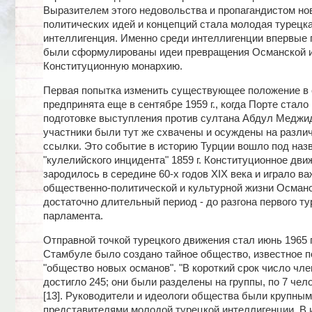
Выразителем этого недовольства и пропагандистом но
политических идей и концепций стала молодая турецк
интеллигенция. Именно среди интеллигенции впервые 
были сформулированы идеи превращения Османской 
Конституционную монархию.
Первая попытка изменить существующее положение в 
предпринята еще в сентябре 1959 г., когда Порте стало
подготовке выступления против султана Абдул Меджид
участники были тут же схвачены и осуждены на разли
ссылки. Это событие в историю Турции вошло под наз
"кулелийского инцидента" 1859 г. Конституционное дви
зародилось в середине 60-х годов XIX века и играло в
общественно-политической и культурной жизни Осман
достаточно длительный период - до разгона первого ту
парламента.
Отправной точкой турецкого движения стал июнь 1965 г.
Стамбуле было создано тайное общество, известное п
"общество новых османов". "В короткий срок число чл
достигло 245; они были разделены на группы, по 7 чел
[13]. Руководители и идеологи общества были крупным
представителями молодой турецкой интеллигенции. В 