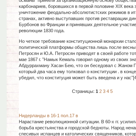
османы" приняли за организационную основу общества
карбонариев, боровшихся в первой половине XIX века 
уничтожение феодально-абсолютистских режимов в ит
странах, активно выступавших против реставрации ди
Бурбонов во Франции и принявших деятельное участие
революции 1830 года.
Но четкое требование конституционной монархии стал
политической платформы общества лишь после весны 1
Петросян и Ю.А. Петросян приводят в своей работе тот 
мае 1867 г. "Намык Кемаль говорил одному из своих зн
Абдуррахману Хасан Бею, что он беседовал с Жаном П
который два часа ему толковал о конституции . в конц
убедил, что конституция может быть введена и у нас"[4
Страницы:
1
2
3
4
5
Нидерланды в 16-1 пол.17 в
Нарастание революционной ситуации. В 60-х гг. усили
борьба крестьянства и городской бедноты. Народ нен
спесивых испанцев и католических священников, кото