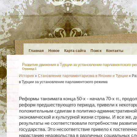
Главная
Новое
Карта сайта
Поиск
Контакты
Развитие движения в Турции за установление парламентского р
Страница 1
История
»
Становление парламентаризма в Японии и Турции
» Ра
в Турции за установление парламентского режима
Реформы танзимата конца 50-х - начала 70-х гг., прод
реформ предшествующего периода, привели к некотор
положительным сдвигам в политико-административной
экономической и культурной жизни страны. И все же, 
результаты не соответствовали потребностям развития
государства. Это несоответствие привело к постепенн
нарастанию недовольства в различных социальных сл