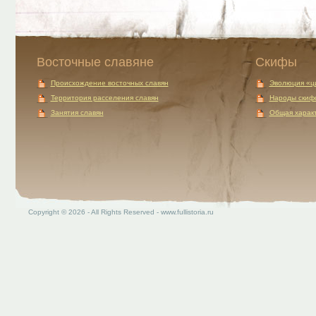
Восточные славяне
Скифы
Происхождение восточных славян
Эволюция «ц
Территория расселения славян
Народы скиф
Занятия славян
Общая характ
Copyright © 2026 - All Rights Reserved - www.fullistoria.ru