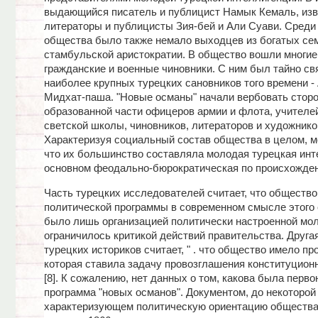
выдающийся писатель и публицист Намык Кемаль, из
литераторы и публицисты Зия-бей и Али Суави. Среди
общества было также немало выходцев из богатых се
стамбульской аристократии. В общество вошли многие
гражданские и военные чиновники. С ним был тайно свя
наиболее крупных турецких сановников того времени -
Мидхат-паша. "Новые османы" начали вербовать сторо
образованной части офицеров армии и флота, учителе
светской школы, чиновников, литераторов и художнико
Характеризуя социальный состав общества в целом, м
что их большинство составляла молодая турецкая инт
основном феодально-бюрократическая по происхожде
Часть турецких исследователей считает, что общество
политической программы в современном смысле этого с
было лишь организацией политически настроенной мо
ограничилось критикой действий правительства. Друга
турецких историков считает, " . что общество имело пр
которая ставила задачу провозглашения конституцион
[8]. К сожалению, нет данных о том, какова была перв
программа "новых османов". Документом, до некоторой
характеризующем политическую ориентацию общества 