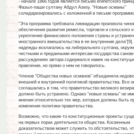
- начале 1866 годов является письмо египетского при
Фазыл-паши султану Абдул Азизу. "Новые османы"
солидаризировались с изложенной в письме программ
"Эта программа требовала ликвидации произвола чино
обеспечения развития ремесла, торговли и сельского х
укрепления финансового положения страны и устранен
иностранного вмешательства в ее внутренние дела"[9].
надежды возлагались на либерального султана, окруж
честными и преданными интересам государства сановн
рассуждениях автора содержался намек на конституци
правление, но прямо о нем не говорилось.
Членов "Общества новых османов" объединяла недов
внешней и внутренней политикой правительства. Все о
соглашались в том, что правительство великого везир
должно быть устранено. Однако "новые османы" не им
мнения относительно тех мер, которые должны быть п
изменения политики правительства.
Возможно, что какие-то конституционные проекты сущ
на первых порах деятельности общества. Косвенным
доказательством может служить то обстоятельство, чт