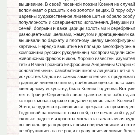
вышивание. В своей песенной поэзии Ксения не случа
вспоминает о расшитых ею золотом вещах. В пору обу
царевны художественное лицевое шитье обрело особ
популярность и совершенство исполнения. Девушки из
семей, боярыни и даже царицы золотыми и серебряны
разноцветными шелками, жемчугом и драгоценными к
вышивали по бархату и плотному шелку многофигурн
картины. Нередко вышитые на пяльцах многофигурные
композиции русских рукодельниц воспроизводили сюж
живописных фресок и икон. Хорошо известны изумите
тетки Ивана Грозного Евфросинии Андреевны Старицко
основательницы самобытной школы лицевого шитья в
искусстве. Одной из самых замечательных продолжат
традиций лицевого шитья, приближающегося по сложно
ювелирному искусству, была Ксения Годунова. Вот уже
лет в Троице-Сергиевой лавре хранятся две работы, а
которых монастырское предание приписывает Ксении Г
Эти два чудом сохранившиеся прекрасных произведен
Годуновой напоминают нам о ней, о ее печальной судьб
сколько радости и красоты могла эта талантливая худ
вышивальщица подарить своим современникам и потом
не обрушились на ее род и страну неисчислимые бедс