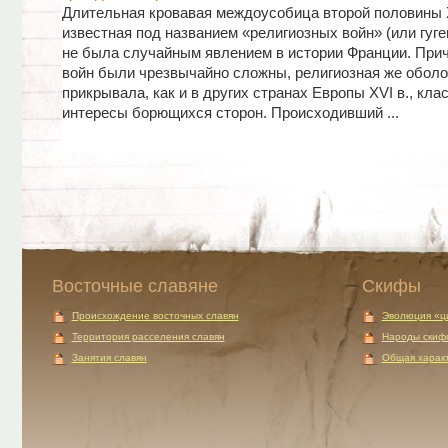
Длительная кровавая междоусобица второй половины X
известная под названием «религиозных войн» (или гуге
не была случайным явлением в истории Франции. При
войн были чрезвычайно сложны, религиозная же оболо
прикрывала, как и в других странах Европы XVI в., кла
интересы борющихся сторон. Происходивший ...
Восточные славяне
Скифы
Происхождение восточных славян
Эволюция «ц
Территория расселения славян
Народы скиф
Занятия славян
Общая характ