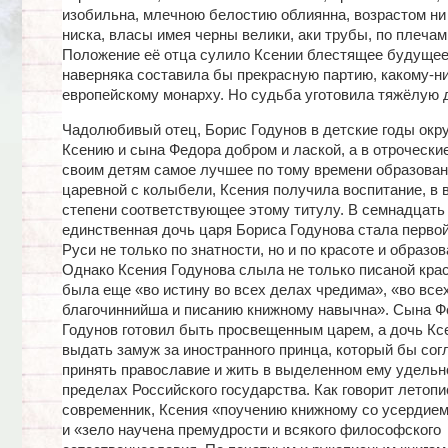
изобильна, млечною белостию облиянна, возрастом ни 
ниска, власы имея черны велики, аки трубы, по плечам
Положение её отца сулило Ксении блестящее будущее
наверняка составила бы прекрасную партию, какому-н
европейскому монарху. Но судьба уготовила тяжёлую 
Чадолюбивый отец, Борис Годунов в детские годы окр
Ксению и сына Федора добром и лаской, а в отрочески
своим детям самое лучшее по тому времени образован
царевной с колыбели, Ксения получила воспитание, в
степени соответствующее этому титулу. В семнадцать
единственная дочь царя Бориса Годунова стала перво
Руси не только по знатности, но и по красоте и образов
Однако Ксения Годунова слыла не только писаной крас
была еще «во истину во всех делах чредима», «во все
благочиннийша и писанию книжному навычна». Сына Ф
Годунов готовил быть просвещенным царем, а дочь Кс
выдать замуж за иностранного принца, который бы сог
принять православие и жить в выделенном ему удельн
пределах Российского государства. Как говорит летопи
современник, Ксения «поучению книжному со усердие
и «зело научена премудрости и всякого философского