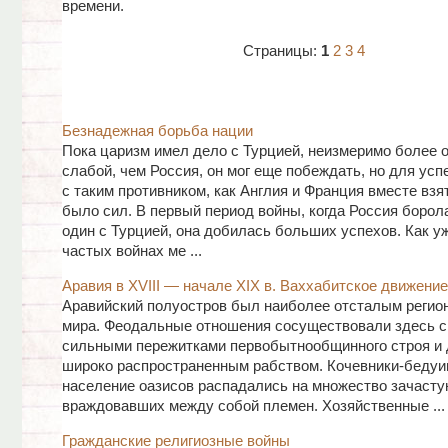
времени.
Страницы:
1
2
3
4
Безнадежная борьба нации
Пока царизм имел дело с Турцией, неизмеримо более о
слабой, чем Россия, он мог еще побеждать, но для ус
с таким противником, как Англия и Франция вместе взят
было сил. В первый период войны, когда Россия борол
один с Турцией, она добилась больших успехов. Как у
частых войнах ме ...
Аравия в XVIII — начале XIX в. Ваххабитское движение
Аравийский полуостров был наиболее отсталым регио
мира. Феодальные отношения сосуществовали здесь с
сильными пережитками первобытнообщинного строя и
широко распространенным рабством. Кочевники-бедуи
население оазисов распадались на множество зачасту
враждовавших между собой племен. Хозяйственные ...
Гражданские религиозные войны