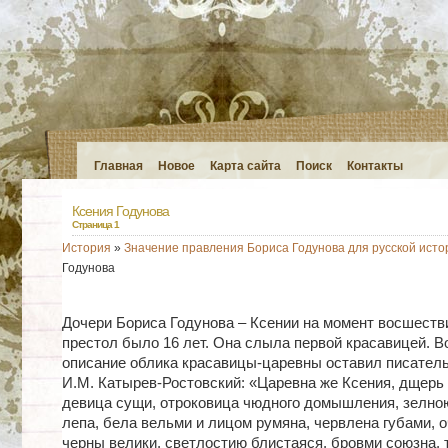
Главная
Новое
Карта сайта
Поиск
Контакты
Ксения Годунова
Страница 1
История
»
Значение правления Бориса Годунова для русской исто
Годунова
Дочери Бориса Годунова – Ксении на момент восшеств
престол было 16 лет. Она слыла первой красавицей. Во
описание облика красавицы-царевны оставил писатель
И.М. Катырев-Ростовский: «Царевна же Ксения, дщерь 
девица сущи, отроковица чюдного домышления, зелно
лепа, бела вельми и лицом румяна, червлена губами, 
черны велики, светлостию блистаяся, бровми союзна, 