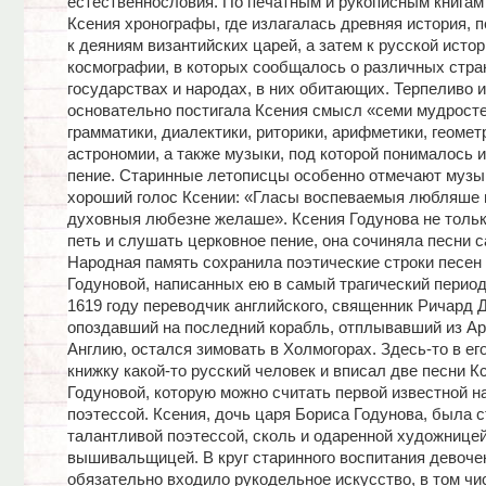
естественнословия. По печатным и рукописным книгам
Ксения хронографы, где излагалась древняя история, 
к деяниям византийских царей, а затем к русской истор
космографии, в которых сообщалось о различных стран
государствах и народах, в них обитающих. Терпеливо и
основательно постигала Ксения смысл «семи мудросте
грамматики, диалектики, риторики, арифметики, геомет
астрономии, а также музыки, под которой понималось 
пение. Старинные летописцы особенно отмечают музы
хороший голос Ксении: «Гласы воспеваемыя любляше 
духовныя любезне желаше». Ксения Годунова не толь
петь и слушать церковное пение, она сочиняла песни с
Народная память сохранила поэтические строки песен
Годуновой, написанных ею в самый трагический период
1619 году переводчик английского, священник Ричард 
опоздавший на последний корабль, отплывавший из Ар
Англию, остался зимовать в Холмогорах. Здесь-то в ег
книжку какой-то русский человек и вписал две песни К
Годуновой, которую можно считать первой известной н
поэтессой. Ксения, дочь царя Бориса Годунова, была 
талантливой поэтессой, сколь и одаренной художницей
вышивальщицей. В круг старинного воспитания девоче
обязательно входило рукодельное искусство, в том чи