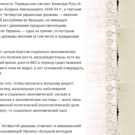
нности. Первым они считают Киевскую Русь IX-
у» Богдана Хмельницкого 1648-54 гг., а третьим
гг. Четвертая украинская держава — явление
той республики во Франции, не имеющее
вязи с державами-предшественницами.
тия Украины — одна из причин, по которым
 державы многими (в том числе и гражданами
ет целым букетом социально-экономических
 это болезни роста, малоубедительны хотя бы
кий кризис длится ВЕСЬ период существования
кто пока не видел, и нет оснований утверждать,
й.
ля того, чтобы прописать больному рецепт,
взгляд, изначальная суть заболевания
о в социально-экономической, сколько в
альная и экономическая системы — всего лишь
менной политической (геополитической) цели.
вует, то социально-экономический хаос
и Четвертой державы отмечает и американский
, называющий Украину «больным молодым