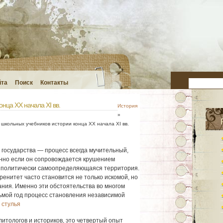
йта
Поиск
Контакты
нца ХХ начала ХІ вв.
История
»
 школьных учебников истории конца ХХ начала ХІ вв.
 государства — процесс всегда мучительный,
нно если он сопровождается крушением
а политически самоопределяющаяся территория.
ренитет часто становится не только искомой, но
ния. Именно эти обстоятельства во многом
ьмой год процесс становления независимой
 стулья
итологов и историков, это четвертый опыт