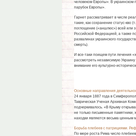
человеком Европы». В украинском п
парубок Европы».
Гарнет рассматривает в числе реа
такие, как сохранение статус-кво (
поглощение («аншлюс») всей или з
Российской Федерацией, а также п
развалинах украинского государств
смерть).
И все-таки поищем пути лечения «х
рассмотреть независимую Украину 
внимание его культурно-историческ
Основные направления деятельнос
24 января 1887 года в Симферопол
Таврическая Ученая Архивная Коми
подчеркивалось. «В Крыму открыва
не только письменные памятники, х
находки являются весьма ценным ма
Борьба плебеев с патрициями. Ре
По мере роста Рима число плебеев