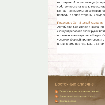
патрициев. И социальная диффер
собственность на землю тормозила
как частная земельная собственнос
привели, с одной стороны, к выделе
Правление Ост-Индской кампании
Английская Ост-Индская компания. 
сконцентрировала своих руках почт
политические операции в Индии. О
условиях формой проникновения в 
англичанами португальцы, а затем 
Восточные славяне
Происхождение восточных славян
Территория расселения славян
Занятия славян