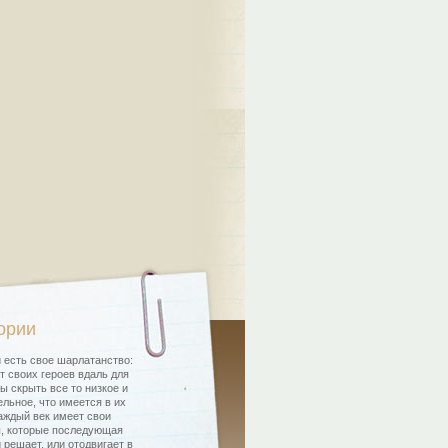
ории
 есть свое шарлатанство:
т своих героев вдаль для
бы скрыть все то низкое и
льное, что имеется в их
аждый век имеет свои
, которые последующая
 решает, или отодвигает в