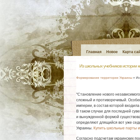
Главная
Новое
Карта са
Из школьных учебников истории ко
Формирование территории Украины
» Из
"Становление нового независимого
сложный и противоречивый. Особе
империи, в состав которой входил
В таком случае для последней суве
и вынужденной формой существова
определяют длящийся вот уже сед
Украины.
Купить школьные парты и
Согласно подсчетам украинских пол