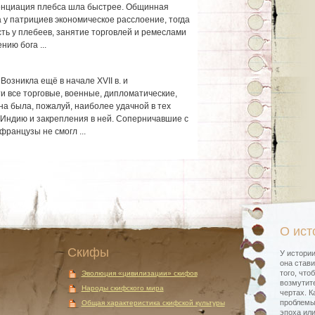
енциация плебса шла быстрее. Общинная
 у патрициев экономическое расслоение, тогда
ть у плебеев, занятие торговлей и ремеслами
нию бога ...
Возникла ещё в начале XVII в. и
и все торговые, военные, дипломатические,
на была, пожалуй, наиболее удачной в тех
Индию и закрепления в ней. Соперничавшие с
французы не смогл ...
О ист
Скифы
У истории
она стави
того, что
Эволюция «цивилизации» скифов
возмутите
Народы скифского мира
чертах. К
проблемы
Общая характеристика скифской культуры
эпоха или