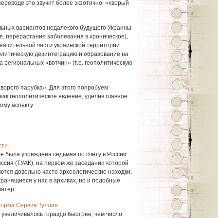
ереводе это звучит более экзотично: «хворый
льных вариантов недалекого будущего Украины
т.е. перерастание заболевания в хроническое),
начительной части украинской территории
олитическую дезинтеграцию и образование на
а региональных «вотчин» (т.е. геополитическую
ворого парубка». Для этого попробуем
как геополитическое явление, уделив главное
ому аспекту.
ти.
е была учреждена седьмая по счету в России
ссия (ТУАК), на первом же заседании которой
ются довольно часто археологические находки,
ранящиеся у нас в архивах, но и подобные
тер ...
форма Сервия Туллия
 увеличивалось гораздо быстрее, чем число