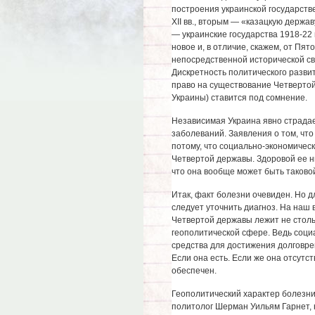
построения украинской государстве
XII вв., вторым — «казацкую держав
— украинские государства 1918-22 
новое и, в отличие, скажем, от Пя
непосредственной исторической с
Дискретность политического разви
право на существование Четвертой
Украины) ставится под сомнение.
Независимая Украина явно страда
заболеваний. Заявления о том, что
потому, что социально-экономичес
Четвертой державы. Здоровой ее ни
что она вообще может быть таково
Итак, факт болезни очевиден. Но д
следует уточнить диагноз. На наш 
Четвертой державы лежит не стольк
геополитической сфере. Ведь соци
средства для достижения долговре
Если она есть. Если же она отсутст
обеспечен.
Геополитический характер болезн
политолог Шерман Уильям Гарнет