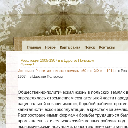
Главная
Новое
Карта сайта
Поиск
Контакты
Революция 1905-1907 гг в Царстве Польском
Страница 1
История
»
Развитие польских земель в 60-е гг. XIX в. – 1914 г.
» Рев
1907 гг в Царстве Польском
Общественно-политическая жизнь в польских землях в
определялась стремлением сознательной части народа
национальной независимости, борьбой рабочих против
капиталистической эксплуатации, а крестьян за землю
Распространенными формами борьбы трудящихся был
промышленных и сельскохозяйственных рабочих под
экономическими лозунгами, сопротивление крестьян п