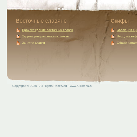
Восточные славяне
Скифы
Происхождение восточных славян
Эволюция «ц
Территория расселения славян
Народы скиф
Занятия славян
Общая характ
Copyright © 2026 - All Rights Reserved - www.fullistoria.ru