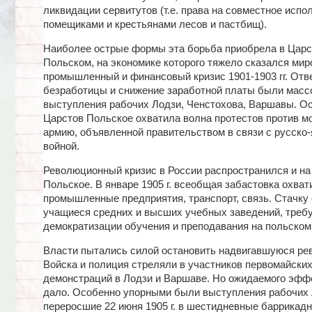
ликвидации сервитутов (т.е. права на совместное испо
помещиками и крестьянами лесов и пастбищ).
Наиболее острые формы эта борьба приобрела в Царс
Польском, на экономике которого тяжело сказался мир
промышленный и финансовый кризис 1901-1903 гг. Отв
безработицы и снижение заработной платы были масс
выступления рабочих Лодзи, Ченстохова, Варшавы. Ос
Царстов Польское охватила волна протестов против м
армию, объявленной правительством в связи с русско-
войной.
Революционный кризис в России распространился и на
Польское. В январе 1905 г. всеобщая забастовка охват
промышленные предприятия, транспорт, связь. Стачку
учащиеся средних и высших учебных заведений, треб
демократизации обучения и преподавания на польском
Власти пытались силой остановить надвигавшуюся ре
Войска и полиция стреляли в участников первомайски
демонстраций в Лодзи и Варшаве. Но ожидаемого эффе
дало. Особенно упорными были выступления рабочих 
переросшие 22 июня 1905 г. в шестидневные баррикадн