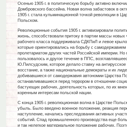
Осенью 1905 г. в политическую борьбу активно включи
Домбровского бассейна. Новая волна забастовок в окт
1905 г. стала кульминационной точкой революции в Ца
Польском.
Революционные события 1905 г. активизировали полит
жизнь, способствовали притоку в партии массы новых 
рабочего класса поддерживала СДКПиЛ и левое крыл
которые ориентировались на борьбу с самодержавием 
пролетариатом других частей Российской империи. Но
пользовалось и другое течение в ППС, возглавлявшее
Ю.Пилсудским, которое делало ставку на антирусское
восстание, а также национальные демократы и их лиде
добивавшиеся от самодержавия автономии Царства По
останавливавшиеся перед террором в отношении соци
бастующих рабочих, деятельность которых, по их мне
коренным интересам польской нации.
С конца 1905 г. революционная волна в Царстве Польс
убыль. Было введено военное положение, реакция пер
наступление, начались преследования активных участ
событий. Спад промышленного производства еще бол
и так нелегкое материальное положение рабочих. Поэт