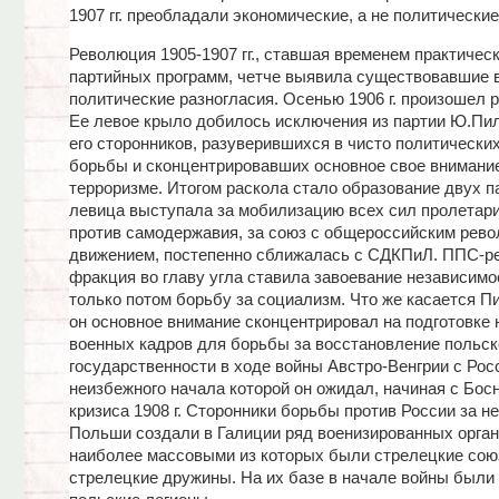
1907 гг. преобладали экономические, а не политические
Революция 1905-1907 гг., ставшая временем практичес
партийных программ, четче выявила существовавшие 
политические разногласия. Осенью 1906 г. произошел 
Ее левое крыло добилось исключения из партии Ю.Пил
его сторонников, разуверившихся в чисто политически
борьбы и сконцентрировавших основное свое внимани
терроризме. Итогом раскола стало образование двух п
левица выступала за мобилизацию всех сил пролетари
против самодержавия, за союз с общероссийским рев
движением, постепенно сближалась с СДКПиЛ. ППС-р
фракция во главу угла ставила завоевание независимо
только потом борьбу за социализм. Что же касается Пи
он основное внимание сконцентрировал на подготовке
военных кадров для борьбы за восстановление польск
государственности в ходе войны Австро-Венгрии с Рос
неизбежного начала которой он ожидал, начиная с Бос
кризиса 1908 г. Сторонники борьбы против России за н
Польши создали в Галиции ряд военизированных орган
наиболее массовыми из которых были стрелецкие сою
стрелецкие дружины. На их базе в начале войны были