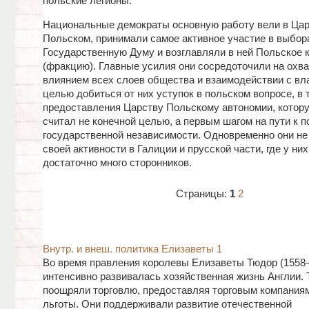
польские легионы.
Национальные демократы основную работу вели в Цар
Польском, принимали самое активное участие в выбор
Государственную Думу и возглавляли в ней Польское 
(фракцию). Главные усилия они сосредоточили на охва
влиянием всех слоев общества и взаимодействии с вл
целью добиться от них уступок в польском вопросе, в 
предоставления Царству Польскому автономии, котор
считал не конечной целью, а первым шагом на пути к п
государственной независимости. Одновременно они не
своей активности в Галиции и прусской части, где у ни
достаточно много сторонников.
Страницы:
1
2
Внутр. и внеш. политика Елизаветы 1
Во время правления королевы Елизаветы Тюдор (1558
интенсивно развивалась хозяйственная жизнь Англии.
поощряли торговлю, предоставляя торговым компания
льготы. Они поддерживали развитие отечественной