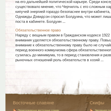
на его дальнейшей политической карьере. Среди консе
существовало мнение, что Черчилль с его сложным ха
кипучей энергией гораздо безопаснее внутри кабинета, 
Однажды Дэвидсон спросил Болдуина, что может лиш
поста в кабинете. Болдуин ...
Обязательственное право
Наряду с вещным правом в Гражданском кодексе 1922 
внимания уделяется обязательственному праву. Повы
внимание к обязательственному праву было не случай
период военного коммунизма сфера обязательственног
сузилась до минимума, то в период становления и раз
рыночных отношений роль обязательств в хозяй ...
Восточные славяне
Скифы
Происхождение восточных славян
Эволюция «ц