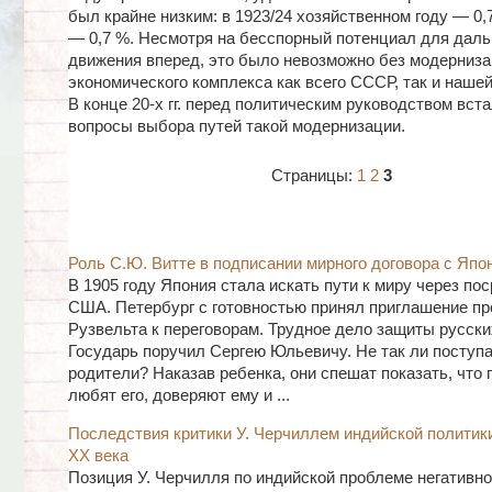
был крайне низким: в 1923/24 хозяйственном году — 0,7
— 0,7 %. Несмотря на бесспорный потенциал для дал
движения вперед, это было невозможно без модерниз
экономического комплекса как всего СССР, так и нашей
В конце 20-х гг. перед политическим руководством вст
вопросы выбора путей такой модернизации.
Страницы:
1
2
3
Роль С.Ю. Витте в подписании мирного договора с Япо
В 1905 году Япония стала искать пути к миру через по
США. Петербург с готовностью принял приглашение пр
Рузвельта к переговорам. Трудное дело защиты русски
Государь поручил Сергею Юльевичу. Не так ли поступ
родители? Наказав ребенка, они спешат показать, что
любят его, доверяют ему и ...
Последствия критики У. Черчиллем индийской политики
ХХ века
Позиция У. Черчилля по индийской проблеме негативно