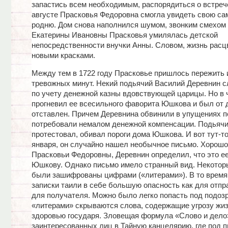
запастись всем необходимым, распорядиться о встрече
августе Прасковья Федоровна смогла увидеть свою с
родню. Дом снова наполнился шумом, звонким смехо
Екатерины Ивановны Прасковья умилялась детской
непосредственности внучки Анны. Словом, жизнь расц
новыми красками.
Между тем в 1722 году Прасковье пришлось пережить 
тревожных минут. Некий подьячий Василий Деревнин с
по учету денежной казны вдовствующей царицы. Но в 
прогневил ее всесильного фаворита Юшкова и был от 
отставлен. Причем Деревнина обвинили в упущениях п
потребовали немалом денежной компенсации. Подьяч
протестовал, обивал пороги дома Юшкова. И вот тут-то
января, он случайно нашел необычное письмо. Хорошо
Прасковьи Федоровны, Деревнин определил, что это ее
Юшкову. Однако письмо имело странный вид. Некотор
были зашифрованы цифрами («литерами»). В то время 
записки таили в себе большую опасность как для отпра
для получателя. Можно было легко попасть под подозр
«литерами» скрываются слова, содержащие угрозу жиз
здоровью государя. Зловещая формула «Слово и дело
заинтересованных лиц в Тайную канцелярию, где под 