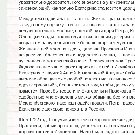
уважительно-доверительного вначале на уничижительн
заискивающий, как только Екатерина становится цариц
Между тем надвигалась старость. Жизнь Прасковьи шл
заведенному порядку, только вот она все чаше стала 
недуги, посещать модные, с легкой руки царя Петра, К
Олонецкие воды, рекомендуя то же и своим дочерям-г
возрастом нашу героиню все больше огорчает чувство 
Жившая с ней младшая дочь, царевна Прасковья Иван
некрасивая, болезненная и недалекая девица, — пост
нуждалась в материнской опеке. В своих письмах Пра
Федоровна все чаше просит приехать к ней в Измайлов
Екатерину с внучкой Анной. К маленькой Аннушке баб
письмах обращается с особой нежностью, называя ее «
«друг сердечный», беспокоится о том, чтобы девочку 
грамоте». Просьбы герцогини Екатерины и Прасковьи 
сдобренные многочисленными жалобами на беспутного
Мекленбургского, наконец подействовали. Петр I разр
Екатерине с дочерью приехать в Россию.
Шел 1722 год. Получив известие о скором приезде доче
Прасковья, забыв про хвори, увлеклась хлопотами об 
дорогих гостей в Измайлове. Надо было подготовить а