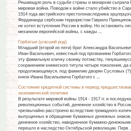
Решающую роль в судьбе страны и монархии сыграла
мировая война. Поводом к войне стало убийство в Сар
1914 года австрийского престолонаследника эрцгерцог
Фердинанда сербским террористом Гаврило Принципом
не хотел вступления России в войну. Но остановить гиг
механизм европейской войны, с кажды ...
Горбатые (угасший род)
Младший (второй из пяти) брат Александра Васильевич
Иван Васильевич, известный под прозванием Горбатог
эту фамильную кличку своему потомству, тянувшемус
сохранением княжеского титула четыре поколения, да 
продолжающемуся, под фамилию дворян Сусловых (?)
князя Ивана Васильевича Горбатого с ...
Состояние кредитной системы в период предшествова
экономической политике
В результате мировой войны 1914 - 1917 гг. и последу
революционных событий, денежное хозяйство в Росси
чрезвычайно расстроено вследствие громадного колич
выпущенных в обращение бумажных денежных знаков.
денежное хозяйство, наводненное бумажно-денежными
перешло в наследство Октябрьской революции. Перв ..