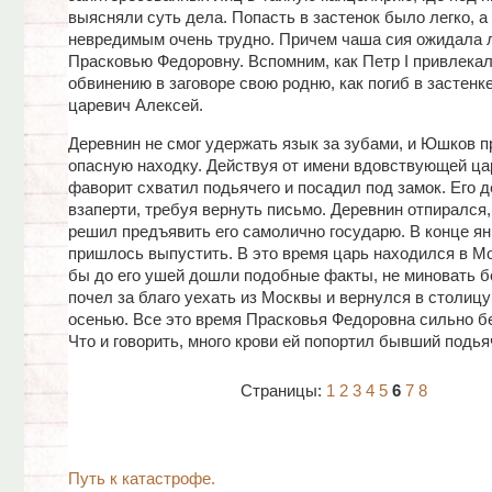
выясняли суть дела. Попасть в застенок было легко, а 
невредимым очень трудно. Причем чаша сия ожидала 
Прасковью Федоровну. Вспомним, как Петр I привлекал
обвинению в заговоре свою родню, как погиб в застенке
царевич Алексей.
Деревнин не смог удержать язык за зубами, и Юшков п
опасную находку. Действуя от имени вдовствующей ца
фаворит схватил подьячего и посадил под замок. Его 
взаперти, требуя вернуть письмо. Деревнин отпирался,
решил предъявить его самолично государю. В конце ян
пришлось выпустить. В это время царь находился в Мо
бы до его ушей дошли подобные факты, не миновать б
почел за благо уехать из Москвы и вернулся в столицу
осенью. Все это время Прасковья Федоровна сильно б
Что и говорить, много крови ей попортил бывший подья
Страницы:
1
2
3
4
5
6
7
8
Путь к катастрофе.