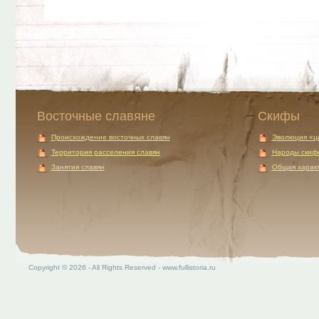
Восточные славяне
Скифы
Происхождение восточных славян
Эволюция «ц
Территория расселения славян
Народы скиф
Занятия славян
Общая характ
Copyright © 2026 - All Rights Reserved - www.fullistoria.ru