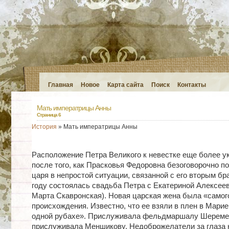
Главная
Новое
Карта сайта
Поиск
Контакты
Мать императрицы Анны
Страница 6
История
» Мать императрицы Анны
Расположение Петра Великого к невестке еще более у
после того, как Прасковья Федоровна безоговорочно 
царя в непростой ситуации, связанной с его вторым бр
году состоялась свадьба Петра с Екатериной Алексеев
Марта Скавронская). Новая царская жена была «самог
происхождения. Известно, что ее взяли в плен в Марие
одной рубахе». Прислуживала фельдмаршалу Шереме
прислуживала Меншикову. Недоброжелатели за глаза 