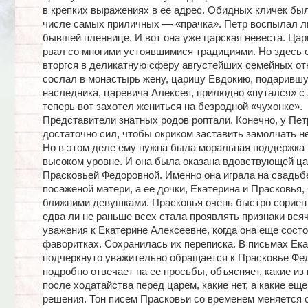
в крепких выражениях в ее адрес. Обидных кличек был
числе самых приличных — «прачка». Петр воспылал 
бывшей пленнице. И вот она уже царская невеста. Ца
рвал со многими устоявшимися традициями. Но здесь о
вторгся в деликатную сферу августейших семейных от
сослал в монастырь жену, царицу Евдокию, подаривш
наследника, царевича Алексея, прилюдно «путался» с 
теперь вот захотел жениться на безродной «чухонке».
Представители знатных родов роптали. Конечно, у Пе
достаточно сил, чтобы окриком заставить замолчать 
Но в этом деле ему нужна была моральная поддержка
высоком уровне. И она была оказана вдовствующей ц
Прасковьей Федоровной. Именно она играла на свадьб
посаженой матери, а ее дочки, Екатерина и Прасковья,
ближними девушками. Прасковья очень быстро сориен
едва ли не раньше всех стала проявлять признаки вся
уважения к Екатерине Алексеевне, когда она еще состо
фаворитках. Сохранилась их переписка. В письмах Ек
подчеркнуто уважительно обращается к Прасковье Фе
подробно отвечает на ее просьбы, объясняет, какие из
после ходатайства перед царем, какие нет, а какие еще
решения. Тон писем Прасковьи со временем меняется 