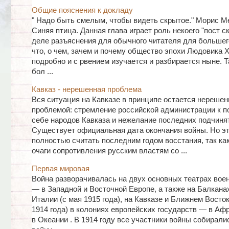
Общие пояснения к докладу
" Надо быть смелым, чтобы видеть скрытое." Морис М
Синяя птица. Данная глава играет роль некоего "пост с
деле разъяснения для обычного читателя для большег
что, о чем, зачем и почему общество эпохи Людовика X
подробно и с рвением изучается и разбирается ныне. Т
бол ...
Кавказ - нерешенная проблема
Вся ситуация на Кавказе в принципе остается нерешен
проблемой: стремление российской администрации к п
себе народов Кавказа и нежелание последних подчиня
Существует официальная дата окончания войны. Но эт
полностью считать последним годом восстания, так ка
очаги сопротивления русским властям со ...
Первая мировая
Война разворачивалась на двух основных театрах вое
— в Западной и Восточной Европе, а также на Балканах
Италии (с мая 1915 года), на Кавказе и Ближнем Восток
1914 года) в колониях европейских государств — в Афри
в Океании . В 1914 году все участники войны собирали