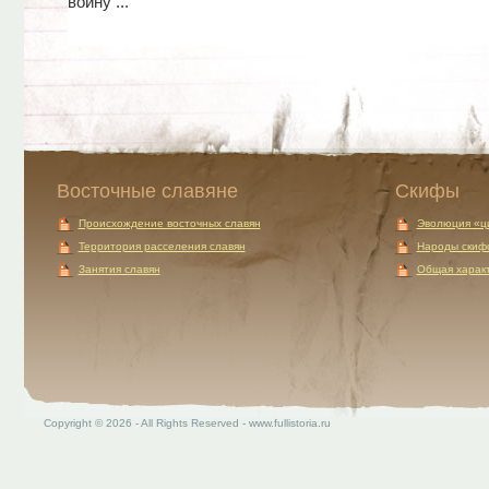
войну ...
Восточные славяне
Скифы
Происхождение восточных славян
Эволюция «ц
Территория расселения славян
Народы скиф
Занятия славян
Общая характ
Copyright © 2026 - All Rights Reserved - www.fullistoria.ru