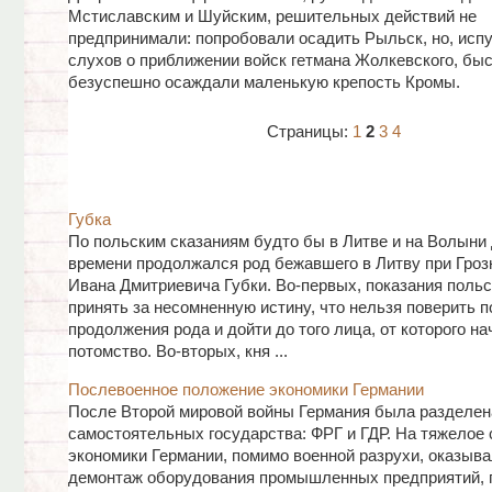
Мстиславским и Шуйским, решительных действий не
предпринимали: попробовали осадить Рыльск, но, исп
слухов о приближении войск гетмана Жолкевского, бы
безуспешно осаждали маленькую крепость Кромы.
Страницы:
1
2
3
4
Губка
По польским сказаниям будто бы в Литве и на Волыни 
времени продолжался род бежавшего в Литву при Гроз
Ивана Дмитриевича Губки. Во-первых, показания польс
принять за несомненную истину, что нельзя поверить п
продолжения рода и дойти до того лица, от которого н
потомство. Во-вторых, кня ...
Послевоенное положение экономики Германии
После Второй мировой войны Германия была разделен
самостоятельных государства: ФРГ и ГДР. На тяжелое 
экономики Германии, помимо военной разрухи, оказыв
демонтаж оборудования промышленных предприятий, 