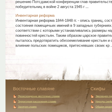
решению Потсдамской конференции глав правительств
победительниц в войне 2 августа 1945 г ...
Инвентарная реформа
Инвентарная реформа 1844-1848 гг. - опись границ, сос
состояния помещичьих имений в 9 западных губерниях,
соответствии с которыми устанавливались размеры на
повинностей крестьян. Таким образом царское правите
пыталось предотвратить обезземеливание крестьян и 
влияние польских помещиков, притеснявших своих кр ..
Восточные славяне
Скифы
Происхождение восточных славян
Эволюция «ц
Территория расселения славян
Народы скиф
Занятия славян
Общая характ