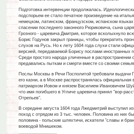
Подготовка интервенции продолжалась. Идеологическ
подспорьем ее стало печатное произведение на италья
немецком, латинском, французском, испанском языках
спасении последнего законного Рюриковича, сына царя
Грозного - царевича Дмитрия, которое всколыхнуло вс
Борис Годунов закрыл границы, чтобы прекратить про
слухов на Русь. Но к лету 1604 года слухи стали офиц
версией, передаваемой Борису послами иностранных г
Среди простого народа уличенные в распространении 
предавались пыткам и смерти вместе со своими семья
Послы Москвы в Речи Посполитой требовали выдачи Г
его казни, а в Москве распространялась официальная 
патриархом Иовом и князем Василием Ивановичем Шуй
что имя погибшего в Угличе царевича принял "вор-расс
Отрепьев".
В середине августа 1604 года Лжедмитрий выступил и
поход с отрядом из 3 тыс. человек. Половина из них бы
половина - польские шляхтичи, искатели "славы и брани
воеводой Мнишеком.