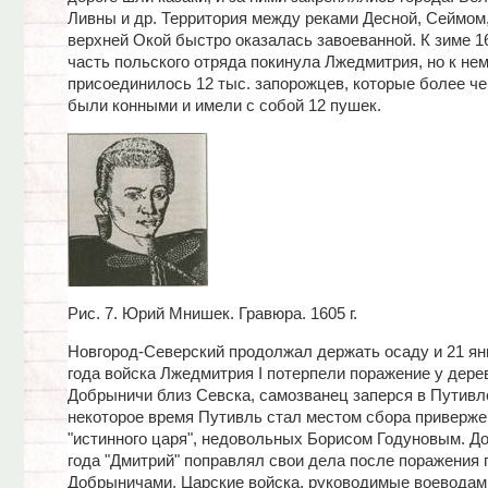
Ливны и др. Территория между реками Десной, Сеймом
верхней Окой быстро оказалась завоеванной. К зиме 1
часть польского отряда покинула Лжедмитрия, но к не
присоединилось 12 тыс. запорожцев, которые более ч
были конными и имели с собой 12 пушек.
Рис. 7. Юрий Мнишек. Гравюра. 1605 г.
Новгород-Северский продолжал держать осаду и 21 ян
года войска Лжедмитрия I потерпели поражение у дере
Добрыничи близ Севска, самозванец заперся в Путивл
некоторое время Путивль стал местом сбора приверж
"истинного царя", недовольных Борисом Годуновым. Д
года "Дмитрий" поправлял свои дела после поражения 
Добрыничами. Царские войска, руководимые воеводам