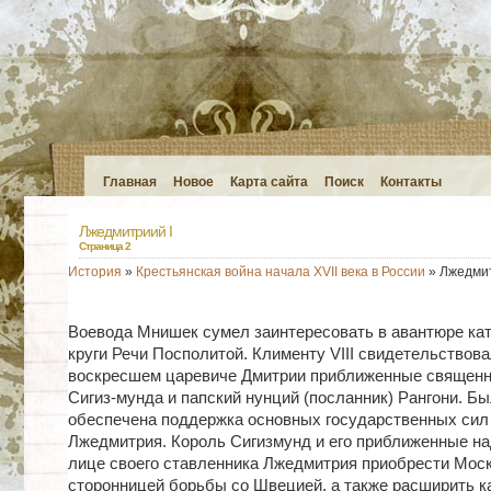
Главная
Новое
Карта сайта
Поиск
Контакты
Лжедмитриий I
Страница 2
История
»
Крестьянская война начала XVII века в России
» Лжедмит
Воевода Мнишек сумел заинтересовать в авантюре ка
круги Речи Посполитой. Клименту VIII свидетельствова
воскресшем царевиче Дмитрии приближенные священн
Сигиз-мунда и папский нунций (посланник) Рангони. Б
обеспечена поддержка основных государственных си
Лжедмитрия. Король Сигизмунд и его приближенные на
лице своего ставленника Лжедмитрия приобрести Мос
сторонницей борьбы со Швецией, а также расширить к