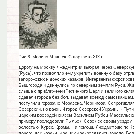
Рис.6. Марина Мнишек. С портрета XIX в.
Дорогу на Москву Лжедмитрий выбрал через Северску
(Русь), что позволяло ему укрепить военную базу отр
запорожских и донских казаков. Интервенты форсиров
Вышгорода и двинулись по северным землям Руси. Жи
слыша о приближении "истинного Царя и великого княз
сдавали города без боя, выдавая воевод самозванцам.
поступили горожане Моравска, Чернигова. Сопротивля
Северский, но важный город Северской Украины - Пут
царским воеводой князем Василием Рубец-Массальск
примеру последовали Рыльск, Севск со своим уездом
волостью, Курск, Кромы. На помощь Лжедмитрию по К
дороге шли казаки, и за ними закреплялись города: Бел