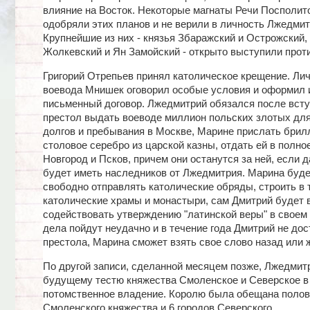
влияние на Восток. Некоторые магнаты Речи Посполит
одобряли этих планов и не верили в личность Лжедмит
Крупнейшие из них - князья Збаражский и Острожский,
Жолкевский и Ян Замойский - открыто выступили проти
Григорий Отрепьев принял католическое крещение. Ли
воевода Мнишек оговорил особые условия и оформил и
письменный договор. Лжедмитрий обязался после всту
престол выдать воеводе миллион польских злотых дл
долгов и пребывания в Москве, Марине прислать брил
столовое серебро из царской казны, отдать ей в полно
Новгород и Псков, причем они останутся за ней, если д
будет иметь наследников от Лжедмитрия. Марина буде
свободно отправлять католические обряды, строить в 
католические храмы и монастыри, сам Дмитрий будет 
содействовать утверждению "латинской веры" в своем 
дела пойдут неудачно и в течение года Дмитрий не дос
престола, Марина сможет взять свое слово назад или 
По другой записи, сделанной месяцем позже, Лжедмит
будущему тестю княжества Смоленское и Северское в
потомственное владение. Королю была обещана полов
Смоленского княжества и 6 городов Северского.