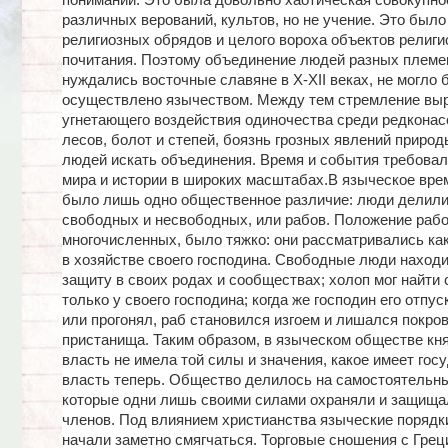
понимании. Это была довольно хаотическая совокупно
различных верований, культов, но не учение. Это был
религиозных обрядов и целого вороха объектов религи
почитания. Поэтому объединение людей разных племен
нуждались восточные славяне в Х-ХII веках, не могло 
осуществлено язычеством. Между тем стремление выр
угнетающего воздействия одиночества среди редкона
лесов, болот и степей, боязнь грозных явлений приро
людей искать объединения. Время и события требовал
мира и истории в широких масштабах.В языческое вре
было лишь одно общественное различие: люди делили
свободных и несвободных, или рабов. Положение рабо
многочисленных, было тяжко: они рассматривались как
в хозяйстве своего господина. Свободные люди наход
защиту в своих родах и сообществах; холоп мог найти
только у своего господина; когда же господин его отпу
или прогонял, раб становился изгоем и лишался покро
пристанища. Таким образом, в языческом обществе кн
власть не имела той силы и значения, какое имеет гос
власть теперь. Общество делилось на самостоятельн
которые одни лишь своими силами охраняли и защища
членов. Под влиянием христианства языческие порядк
начали заметно смягчаться. Торговые сношения с Грец