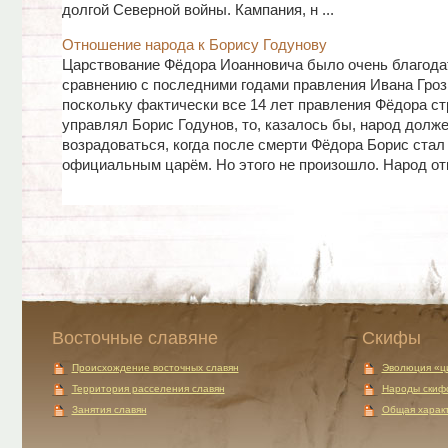
долгой Северной войны. Кампания, н ...
Отношение народа к Борису Годунову
Царствование Фёдора Иоанновича было очень благода
сравнению с последними годами правления Ивана Гроз
поскольку фактически все 14 лет правления Фёдора ст
управлял Борис Годунов, то, казалось бы, народ долж
возрадоваться, когда после смерти Фёдора Борис стал
официальным царём. Но этого не произошло. Народ откр
Восточные славяне
Скифы
Происхождение восточных славян
Эволюция «ц
Территория расселения славян
Народы скиф
Занятия славян
Общая характ