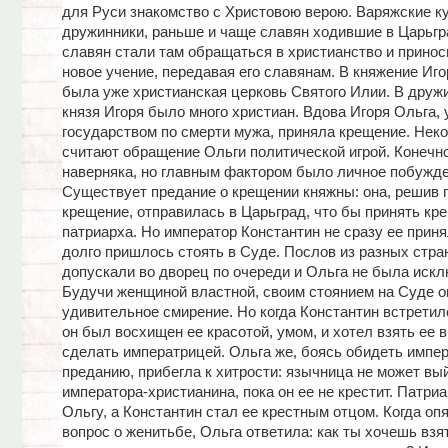
для Руси знакомство с Христовою верою. Варяжские к
дружинники, раньше и чаще славян ходившие в Царьгр
славян стали там обращаться в христианство и принос
новое учение, передавая его славянам. В княжение Иго
была уже христианская церковь Святого Илии. В друж
князя Игоря было много христиан. Вдова Игоря Ольга,
государством по смерти мужа, приняла крещение. Нек
считают обращение Ольги политической игрой. Конечно
наверняка, но главным фактором было личное побужде
Существует предание о крещении княжны: она, решив 
крещение, отправилась в Царьград, что бы принять кр
патриарха. Но император Константин не сразу ее приня
долго пришлось стоять в Суде. Послов из разных стран
допускали во дворец по очереди и Ольга не была иск
Будучи женщиной властной, своим стоянием на Суде о
удивительное смирение. Но когда Константин встретил
он был восхищен ее красотой, умом, и хотел взять ее 
сделать императрицей. Ольга же, боясь обидеть импер
преданию, прибегла к хитрости: язычница не может вы
императора-христианина, пока он ее не крестит. Патри
Ольгу, а Константин стал ее крестным отцом. Когда оп
вопрос о женитьбе, Ольга ответила: как ты хочешь взя