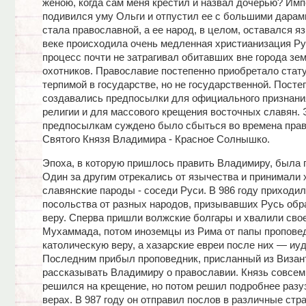
женою, когда сам меня крестил и назвал дочерью? Им
подивился уму Ольги и отпустил ее с большими дарами
стала православной, а ее народ, в целом, оставался я
веке происходила очень медленная христианизация Ру
процесс почти не затрагивал обитавших вне города зе
охотников. Православие постепенно приобретало стату
терпимой в государстве, но не государственной. Посте
создавались предпосылки для официального признани
религии и для массового крещения восточных славян.
предпосылкам суждено было сбыться во времена пра
Святого Князя Владимира - Красное Солнышко.
Эпоха, в которую пришлось править Владимиру, была 
Один за другим отрекались от язычества и принимали 
славянские пароды - соседи Руси. В 986 году приходил
посольства от разных народов, призывавших Русь обра
веру. Сперва пришли волжские болгары и хвалили сво
Мухаммада, потом иноземцы из Рима от папы пропове
католическую веру, а хазарские евреи после них — иуд
Последним прибыл проповедник, присланный из Визант
рассказывать Владимиру о православии. Князь совсе
решился на крещение, но потом решил подробнее разуз
верах. В 987 году он отправил послов в различные стра