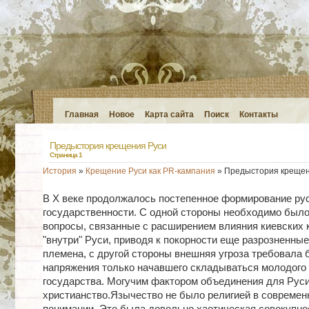
Главная
Новое
Карта сайта
Поиск
Контакты
Предыстория крещения Руси
Страница 1
История
»
Крещение Руси как PR-кампания
» Предыстория крещен
В Х веке продолжалось постепенное формирование ру
государственности. С одной стороны необходимо был
вопросы, связанные с расширением влияния киевских 
"внутри" Руси, приводя к покорности еще разрозненны
племена, с другой стороны внешняя угроза требовала 
напряжения только начавшего складываться молодого
государства. Могучим фактором объединения для Рус
христианство.Язычество не было религией в современ