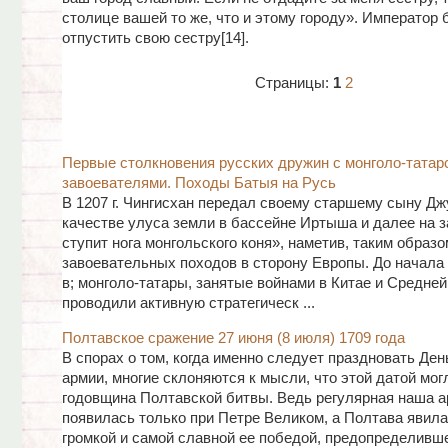
столице вашей то же, что и этому городу». Император
отпустить свою сестру[14].
Страницы:
1
2
Первые столкновения русских дружин с монголо-татар
завоевателями. Походы Батыя на Русь
В 1207 г. Чингисхан передал своему старшему сыну Дж
качестве улуса земли в бассейне Иртыша и далее на з
ступит нога монгольского коня», наметив, таким образо
завоевательных походов в сторону Европы. До начала 3
в; монголо-татары, занятые войнами в Китае и Средней
проводили активную стратегическ ...
Полтавское сражение 27 июня (8 июля) 1709 года
В спорах о том, когда именно следует праздновать Ден
армии, многие склоняются к мысли, что этой датой мог
годовщина Полтавской битвы. Ведь регулярная наша 
появилась только при Петре Великом, а Полтава явил
громкой и самой славной ее победой, предопределивш