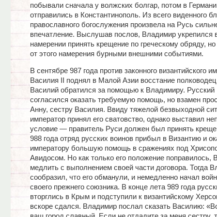
побывали сначала у волжских болгар, потом в Германии
отправились в Константинополь. Из всего виденного бл
православного богослужения произвела на Русь силь
впечатление. Выслушав послов, Владимир укрепился 
намерении принять крещение по греческому обряду, но
от этого намерения бурными внешними событиями.
В сентябре 987 года против законного византийского и
Василия II поднял в Малой Азии восстание полководец
Василий обратился за помощью к Владимиру. Русский 
согласился оказать требуемую помощь, но взамен про
Анну, сестру Василия. Ввиду тяжелой безвыходной си
император принял его сватовство, однако выставил не
условие — правитель Руси должен был принять креще
988 года отряд русских воинов прибыл в Византию и ок
императору большую помощь в сражениях под Хрисоп
Авидосом. Но как только его положение поправилось, 
медлить с выполнением своей части договора. Тогда 
сообразил, что его обманули, и немедленно начал войн
своего прежнего союзника. В конце лета 989 года русск
вторглись в Крым и подступили к византийскому Херсо
вскоре сдался. Владимир послал сказать Василию: «Во
ваш город славный. Если не отдадите за меня сестру, 